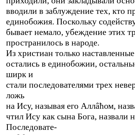
приходили, они закладывали осн
вводили в заблуждение тех, кто 
единобожия. Поскольку содейст
бывает немало, убеждение этих тр
пространилось в народе.
Из христиан только наставленные
остались в единобожии, остальны
ширк и
стали последователями трех неве
ложь
на Ису, называя его Аллâћом, назв
чтил Ису как сына Бога, назвали 
Последовате-