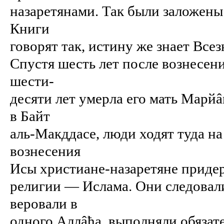
назаретянами. Так были заложены
Книги
говорят так, истину же знает Вс
Спустя шесть лет после вознесени
шести-
десяти лет умерла его мать Марйâ
в Байт
аль-Макддасе, люди ходят туда на
вознесения
Исы христиане-назаретяне приде
религии — Ислама. Они следовал
веровали в
одного Аллâћа, выполняли обязат