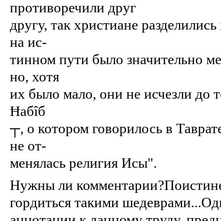
противоречили друг
другу, так христиане разделились
на ис-
тинном пути было значительно ме
но, хотя
их было мало, они не исчезли до 
Ħабîб
┬, о котором говорилось в Таврат
не от-
менялась религия Исы".
Нужны ли комментарии?Поистине
гордиться такими шедеврами...Одн
аннотации к данному труду, пред