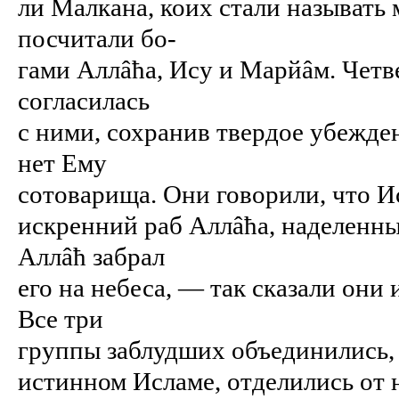
ли Малкана, коих стали называть
посчитали бо-
гами Аллâћа, Ису и Марйâм. Четв
согласилась
с ними, сохранив твердое убежде
нет Ему
сотоварища. Они говорили, что И
искренний раб Аллâћа, наделенны
Аллâћ забрал
его на небеса, — так сказали они 
Все три
группы заблудших объединились, а
истинном Исламе, отделились от 