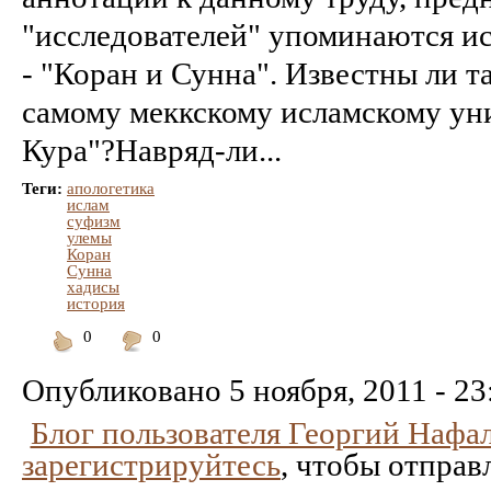
"исследователей" упоминаются и
- "Коран и Сунна". Известны ли т
самому меккскому исламскому ун
Кура"?Навряд-ли...
Теги:
апологетика
ислам
суфизм
улемы
Коран
Сунна
хадисы
история
0
0
Понравилось
Не
понравилось
Опубликовано
5 ноября, 2011 - 23
Блог пользователя Георгий Нафа
зарегистрируйтесь
, чтобы отправ