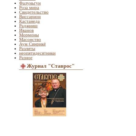
Фалуньгун
Роза мира
Свидетельство
Виссарион
Кастанеда
Раджниш
Иванов
Мормоны
Масонство
Аум Синрикё
Раэлиты
неопятидесятники
Разное
Журнал "Ставрос"