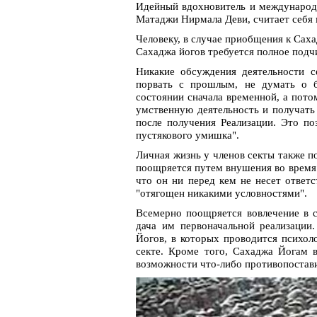
Идейный вдохновитель и международ
Матаджи Нирмала Деви, считает себя 
Человеку, в случае приобщения к Сах
Сахаджа йогов требуется полное подч
Никакие обсуждения деятельности с
порвать с прошлым, не думать о б
состоянии сначала временной, а пот
умственную деятельность и получать
после получения Реализации. Это п
пустякового умишка".
Личная жизнь у членов секты также по
поощряется путем внушения во время 
что он ни перед кем не несет ответс
"отягощен никакими условностями".
Всемерно поощряется вовлечение в с
дача им первоначальной реализации
Йогов, в которых проводится психол
секте. Кроме того, Сахаджа Йогам в
возможности что-либо противопостави