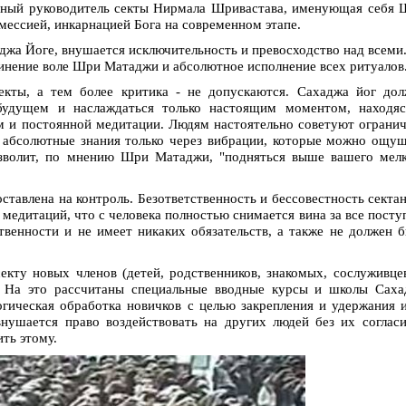
ный руководитель секты Нирмала Шривастава, именующая себя 
мессией, инкарнацией Бога на современном этапе.
аджа Йоге, внушается исключительность и превосходство над всеми
инение воле Шри Матаджи и абсолютное исполнение всех ритуалов
екты, а тем более критика - не допускаются. Сахаджа йог до
удущем и наслаждаться только настоящим моментом, находяс
ом и постоянной медитации. Людям настоятельно советуют ограни
 абсолютные знания только через вибрации, которые можно ощу
озволит, по мнению Шри Матаджи, "подняться выше вашего мел
ставлена на контроль. Безответственность и бессовестность секта
медитаций, что с человека полностью снимается вина за все посту
твенности и не имеет никаких обязательств, а также не должен 
екту новых членов (детей, родственников, знакомых, сослуживце
. На это рассчитаны специальные вводные курсы и школы Саха
огическая обработка новичков с целью закрепления и удержания 
нушается право воздействовать на других людей без их соглас
ть этому.