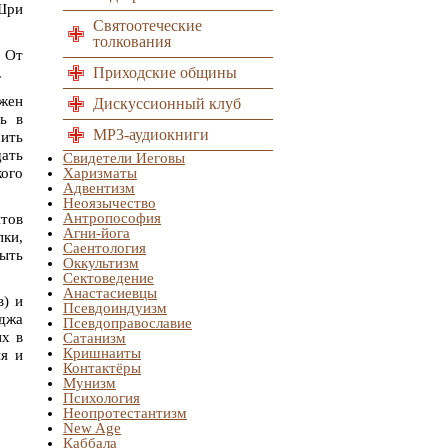
Шри
Святоотеческие
толкования
. От
Приходские общины
.
лжен
Дискуссионный клуб
ь в
MP3-аудиокниги
чить
щать
Свидетели Иеговы
кого
Харизматы
Адвентизм
Неоязычество
Антропософия
нтов
Агни-йога
пки,
Саентология
быть
Оккультизм
Сектоведение
Анастасиевцы
в) и
Псевдоиндуизм
джа
Псевдоправославие
их в
Сатанизм
Кришнаиты
ия и
Контактёры
Мунизм
Психология
Неопротестантизм
New Age
Каббала