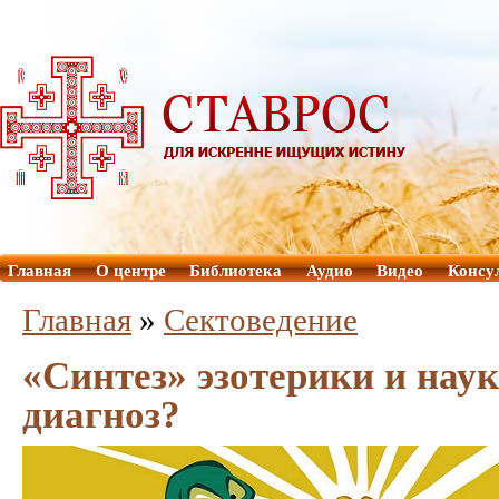
Главная
О центре
Библиотека
Аудио
Видео
Консу
Главная
»
Сектоведение
«Синтез» эзотерики и нау
диагноз?