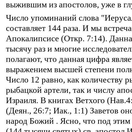
выжившим из апостолов, уже в гл
Число упоминаний слова "Иеруса
составляет 144 раза. И мы встреч
Апокалипсисе (Откр. 7:14). Данн
тысячу раз и многие исследоват
полагают, что данная цифра явля
выражением высшей степени полно
Число 12 равно, как количеству р
рыбацкой артели, так и числу апо
Израиля. В книгах Ветхого (Нав.4:
(Деян., 26:7; Иак., 1:1) Заветов о
народ Божий . Ясно, что под эти
(144 тысячи святых) св. апостол И