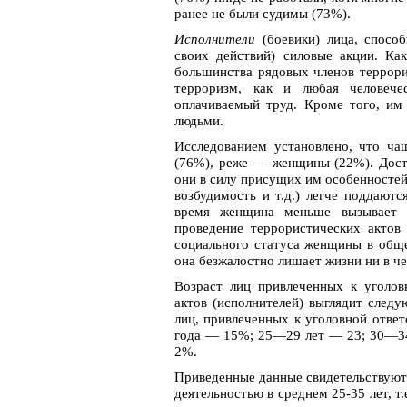
ранее не были судимы (73%).
Исполнители
(боевики) лица, способ
своих действий) силовые акции. Ка
большинства рядовых членов террори
терроризм, как и любая человечес
оплачиваемый труд. Кроме того, им
людьми.
Исследованием установлено, что ча
(76%), реже — женщины (22%). Дост
они в силу присущих им особенностей
возбудимость и т.д.) легче поддают
время женщина меньше вызывает п
проведение террористических актов
социального статуса женщины в обще
она безжалостно лишает жизни ни в ч
Возраст лиц привлеченных к уголов
актов (исполнителей) выглядит след
лиц, привлеченных к уголовной отве
года — 15%; 25—29 лет — 23; 30—34
2%.
Приведенные данные свидетельствуют
деятельностью в среднем 25-35 лет, т