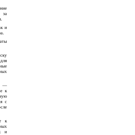
ение
 за
.
ак и
а.
наты
иску
для
ные
нных
) —
ие к
нную
ся с
осле
т к
зных
х и