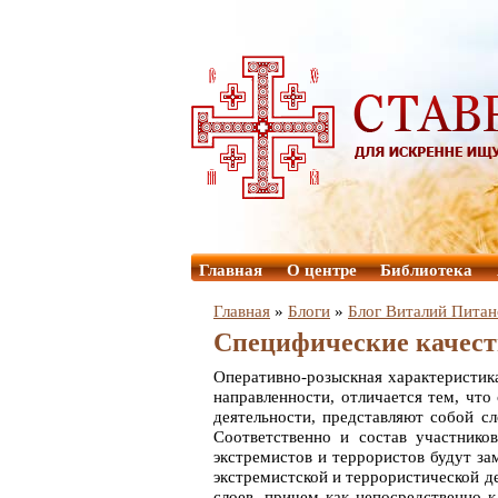
Главная
О центре
Библиотека
Главная
»
Блоги
»
Блог Виталий Питан
Специфические качеств
Оперативно-розыскная характеристик
направленности, отличается тем, чт
деятельности, представляют собой с
Соответственно и состав участнико
экстремистов и террористов будут за
экстремистской и террористической д
слоев, причем как непосредственно 