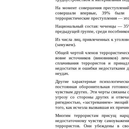
На момент совершения преступлений
совершали впервые, 39% были 
террористические преступления — это
Национальный состав: чеченцы — 35
предыдущей группе, среди пособнико
Из числа лиц, привлеченных к уголо
(замужем).
Общей чертой членов террористическ
вовне источников (виновников) лич
сплачивания террористов и принад
недостатки и ошибки недостатками д
неудач.
Другие характерные психологическ
постоянная оборонительная готовно
чувствам других. Эти черты связаны 
угрозу со стороны других и отвеча
ригидностью, «застреванием» эмоций
того, как исчезла вызвавшая их причин
Многим террористам присущ нарци
недостаточному чувству самоуважения
террористов. Они убеждены в св