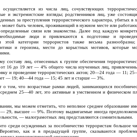
 осуществляется из числа лиц, сочувствующих террористичес
ые и экстремистские взгляды; родственников лиц. уже состоящ
денных за преступления террористического характера, убитых в 
о может быть человек, проживающий в нужном месте или работа
определенные связи или знакомства. Далее под каждую конкре
необходимые люди и привлекаются к подготовке и проведе
ия этой категории террористов также весьма разнообразна;
нтики и героизма, мести до корыстных мотивов, которые мо
ними.
му составу лиц, отнесенных к группе обеспечения террористиче
 от 16 до 19 лет — 4% общего числа изученных лиц, привлеченн
товку и проведение террористических актов; 20—24 года — 11; 2
ет — 19; 40—44 года — 15; 45 лет и старше — 3%.
т о том, что возрастные рамки людей, занимающихся пособниче
 среднем 25—40 лет, это активные в умственном и физическом п
вании, мы можем отметить, что неполное среднее образование и
е — 29, высшее — 9%. Поэтому выдвигаемые иногда предположен
тельности, — малограмотных лиц представляются сомнительными.
 что среди осужденных за пособничество террористам большое ч
Вероятно, как и в предыдущей группе, сказываются проблем
держка террористической организации.