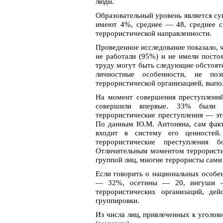
люди.
Образовательный уровень является су
имеют 4%, среднее — 48, среднее 
террористической направленности.
Проведенное исследование показало, 
не работали (95%) и не имели посто
труду могут быть следующие обстояте
личностные особенности, не поз
террористической организацией, выпол
На момент совершения преступлений
совершили впервые. 33% были 
террористические преступления — эт
По данным Ю.М. Антоняна, сам факт
входит в систему его ценностей
террористические преступления 
Отличительным моментом террористич
группой лиц, многие террористы сами
Если говорить о национальных особе
— 32%, осетины — 20, ингуши —
террористических организаций, де
группировки.
Из числа лиц, привлеченных к уголо