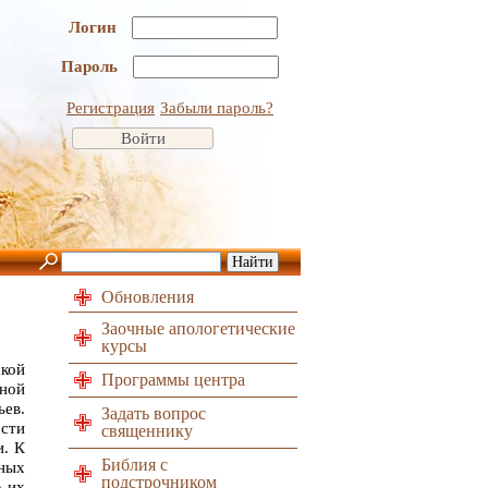
Логин
Пароль
Регистрация
Забыли пароль?
Обновления
Заочные апологетические
курсы
ской
Программы центра
нной
ьев.
Задать вопрос
ости
священнику
и. К
Библия с
ьных
подстрочником
ю их