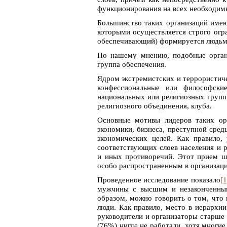
функционирования на всех необходим
Большинство таких организаций имею
которыми осуществляется строго огр
обеспечивающий) формируется людьм
По нашему мнению, подобные орган
группа обеспечения.
Ядром экстремистских и террористич
конфессиональные или философски
национальных или религиозных групп
религиозного объединения, клуба.
Основные мотивы лидеров таких орг
экономики, бизнеса, преступной сред
экономических целей. Как правило,
соответствующих слоев населения и 
и иных противоречий. Этот прием ши
особо распространенным в организаци
Проведенное исследование показало
[1
мужчины с высшим и незаконченным
образом, можно говорить о том, что
люди. Как правило, место в иерархии
руководители и организаторы старше 
(76%) нигде не работали, хотя многи