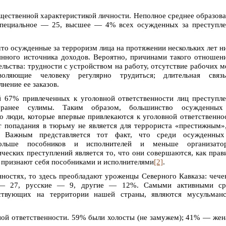
щественной характеристикой личности. Неполное среднее образов
специальное — 25, высшее — 4% всех осужденных за преступле
что осужденные за терроризм лица на протяжении нескольких лет н
янного источника доходов. Вероятно, причинами такого отношен
льства: трудности с устройством на работу, отсутствие рабочих м
воляющие человеку регулярно трудиться; длительная связ
нение ее заказов.
 67% привлеченных к уголовной ответственности лиц преступл
ранее сулимы. Таким образом, большинство осужденных
о люди, которые впервые привлекаются к уголовной ответственно
 попадания в тюрьму не является для террориста «престижным»
. Важным представляется тот факт, что среди осужденных
больше пособников и исполнителей и меньше организатор
еских преступлений является то, что они совершаются, как прав
 признают себя пособниками и исполнителями
[2]
.
нностях, то здесь преобладают уроженцы Северного Кавказа: чеч
 27, русские — 9, другие — 12%. Самыми активными ср
йствующих на территории нашей страны, являются мусульманс
вной ответственности. 59% были холосты (не замужем); 41% — же