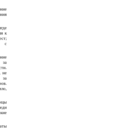
ание
ния
игде
ия к
ест;
ь с
ение
 за
сти.
, не
 за
ов.
ило,
енцы
еди
кие
наты