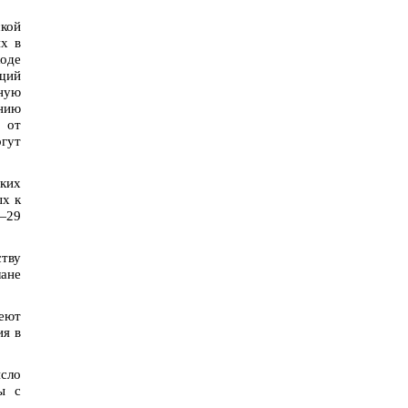
кой
их в
ходе
ющий
тную
нию
 от
гут
ских
ых к
5—29
ству
лане
меют
ия в
исло
ы с