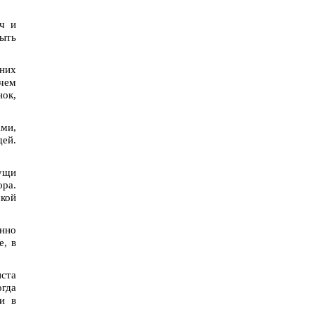
ч и
быть
них
чем
нок,
ами,
ей.
ущи
ра.
ской
енно
е, в
иста
гда
ти в