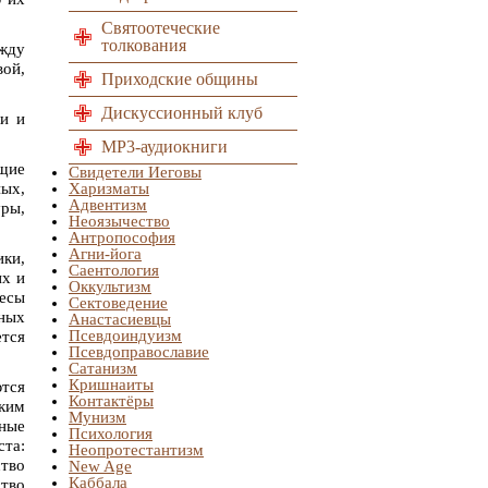
Святоотеческие
толкования
ежду
вой,
Приходские общины
Дискуссионный клуб
и и
MP3-аудиокниги
ющие
Свидетели Иеговы
ых,
Харизматы
Адвентизм
уры,
Неоязычество
Антропософия
Агни-йога
ики,
Саентология
их и
Оккультизм
ресы
Сектоведение
зных
Анастасиевцы
Псевдоиндуизм
ется
Псевдоправославие
Сатанизм
Кришнаиты
ются
Контактёры
ким
Мунизм
нные
Психология
ста:
Неопротестантизм
ство
New Age
Каббала
ство