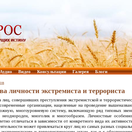
Аудио
Видео
Консультации
Галерея
Блоги
ов
а личности экстремиста и террориста
а лиц, совершивших преступления экстремистской и террористиче
о современные организации, нацеленные на проведение вышеназва
ложную, многоуровневую систему, включающую ряд типовых звен
в неоднороден, многолик и многообразен. Личностные особенн
метно отличаться в зависимости от конкретного вида их активност
еятельности может привлекаться круг лиц из самых разных социал
к экстремистским и террористическим актам, так и к обеспечени