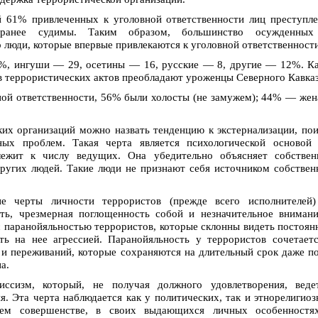
 61% привлеченных к уголовной ответственности лиц преступл
ранее судимы. Таким образом, большинство осужденных
 люди, которые впервые привлекаются к уголовной ответственности
%, ингуши — 29, осетины — 16, русские — 8, другие — 12%. К
в террористических актов преобладают уроженцы Северного Кавказ
вной ответственности, 56% были холосты (не замужем); 44% — же
их организаций можно назвать тенденцию к экстернализации, по
ных проблем. Такая черта является психологической основой 
лежит к числу ведущих. Она убедительно объясняет собствен
ругих людей. Такие люди не признают себя источником собстве
ие черты личности террористов (прежде всего исполнителей
сть, чрезмерная поглощенность собой и незначительное вниман
с паранойяльностью террористов, которые склонны видеть постоя
ть на нее агрессией. Паранойяльность у террористов сочетает
 и переживаний, которые сохраняются на длительный срок даже п
а.
ссизм, который, не получая должного удовлетворения, веде
. Эта черта наблюдается как у политических, так и этнорелигио
оем совершенстве, в своих выдающихся личных особенностя