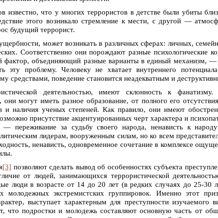
в известно, что у многих террористов в детстве были убиты бли
едствие этого возникало стремление к мести, с другой — атмос
рос будущий террорист.
ущербности, может возникать в различных сферах: личных, семей
еских. Соответственно они порождают разные психологические к
й фактор, объединяющий разные варианты в единый механизм, —
ть эту проблему. Человеку не хватает внутреннего потенциал
му средствами, поведение становится неадекватным и деструктивн
ристической деятельностью, имеют склонность к фанатизму.
 они могут иметь разное образование, от полного его отсутстви
в и наличия ученых степеней. Как правило, они имеют обостре
возможно присутствие акцентуированных черт характера и психопа
 — переживание за судьбу своего народа, ненависть к народ
политическим лидерам, вооруженным силам, но ко всем представите
ходность, ненависть, одновременное сочетание в комплексе ощущ
илы.
я
[3]
позволяют сделать вывод об особенностях субъекта преступл
тличие от людей, занимающихся террористической деятельность
 люди в возрасте от 14 до 20 лет (в редких случаях до 25-30 л
 молодежных экстремистских группировок. Именно этот приз
арактер, выступает характерным для преступности изучаемого в
т, что подростки и молодежь составляют основную часть от об