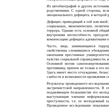
Из автобиографий и других источнико
родственники. С одной стороны, всл
эмоционального дефицита, в которой 
Дефицит, приводящий к той или иной 
социальных, экономических, политич
террора. Однако есть основной общи
внутренняя неспособность преодоле
компенсацию дефицита адекватными е
Часто, лица, занимающиеся терро
свойственны сложившиеся убеждения,
окончания престижных университето
чувство социальной справедливости, 
Основной мотив самопожертвования
противнику, причем не только к его 
Здесь имеет место отчуждение, безыс
слабости и возможности проявления с
Результаты проведенного исследовани
экстремистской направленности. В о
подавляющем большинстве это молодые
выступающие членами неформальных
преступности, т.е. ее молодежный х
Проведенное исследование показывае