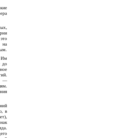
зкие
фера
ных,
орни
 это
а на
ым.
 Им
я до
нное
тий.
у —
лям.
ения
ений
ю, в
ет),
нак
ида.
щего