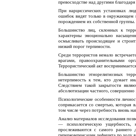
превосходстве над другими благодаря
При нарциссических установках лю
ошибок видят только в окружающем и
порождением их собственной группы.
Большинство лиц, склонных к терр
характерны эмоционально насыщенн
осмысливать происходящее и строит
низкий порог терпимости.
Среди террористов немало встречается
врагами, правоохранительными ор
Террористический акт воспринимается
Большинство этнорелигиозных тер
нетерпимость к тем, кто думает ин
Следствием такой закрытости являю
абсолютизации частного, совершенно 
Психологические особенности личнос
соприкасается со смертью, которая в
том числе через потребность вновь на
Анализ материалов исследования позв
— психологическую ущербность, 
прослеживаются с самого раннего д
гиперкомпенсации дефицита по ходу в