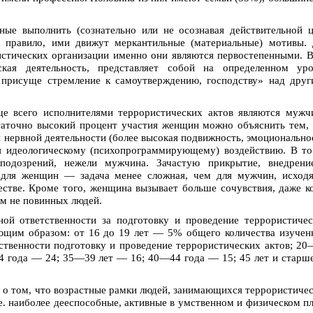
ные выполнить (сознательно или не осознавая действительной 
к правило, ими движут меркантильные (материальные) мотивы.
стических организации именно они являются первостепенными. 
кая деятельность, представляет собой на определенном уро
 присуще стремление к самоутверждению, господству» над дру
ще всего исполнителями террористических актов являются муж
аточно высокий процент участия женщин можно объяснить тем,
 нервной деятельности (более высокая подвижность, эмоционально
ся идеологическому (психопрограммирующему) воздействию. В т
одозрений, нежели мужчина. Зачастую прикрытие, внедрени
 для женщин — задача менее сложная, чем для мужчин, исходя
стве. Кроме того, женщина вызывает больше сочувствия, даже к
ем не повинных людей.
ной ответственности за подготовку и проведение террористиче
ующим образом: от 16 до 19 лет — 5% общего количества изуче
тственности подготовку и проведение террористических актов; 2
 года — 24; 35—39 лет — 16; 40—44 года — 15; 45 лет и стар
 о том, что возрастные рамки людей, занимающихся террористиче
.е. наиболее дееспособные, активные в умственном и физическом п