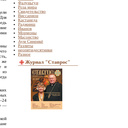
Фалуньгун
Роза мира
Свидетельство
цели
Виссарион
 Для
Кастанеда
Ведь
Раджниш
вне
Иванов
гими
Мормоны
Масонство
Аум Синрикё
Раэлиты
чины
неопятидесятники
 что
Разное
сть,
о же
Журнал "Ставрос"
е и
 из
огда
ских
нных
0—24
ше —
ской
лане