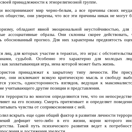
 своей принадлежности к этнорелигиозной группе.
ди воспринимают мир черно-белым, а все причины своих неуда
х обществе, они уверены, что все эти причины никак не могут 
оризму, обладают явной эмоциональной неустойчивостью, для 
ые ассоциативные образы. Они склонны скорее действовать, 
ь обоснованный прогноз. Для них характерны предвзятость оце
 лиц, для которых участие в терактах, это игра: с обстоятельств
ганами, судьбой. Особенно это характерно для молодых люд
 как захватывающая игра, иена которой может быть жизнь.
рористов принадлежат к закрытому типу личности. Им прис
аче, они исключают всякую критическую мысль и свободу выбо
тся узость, односторонность взглядов, ведущая к максималист
не учитывающего другие позиции и представления.
ти террориста во многом определяются тем, что он непосредств
лияет на его психику. Смерть притягивает и определяет поведени
питывать чувства от соприкосновения с ней.
олил вскрыть еще один общий фактор в развитии личности террор
некий дефицит чего-либо в его жизни, корни которого ино
етства. Такой путь психического развития ведет к потребнос
зросления и достижения зрелости.