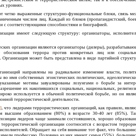
ых уровнях.
т четко выраженные структурно-функциональные блоки, связь м
аниченным числом лиц. Каждый из блоков (пропагандистский, бое
и с соответствующими способностями и биографией.
изации имеют следующую структуру: организаторы, исполнител
еских организации являются организаторы (дилеры), разрабатыва
е обоснования террора против конкретных лиц или социальн
. Организация может быть представлена в виде партийной структ
анизаций направлены на радикальное изменение власти, полит
ы во имя собственных эгоистических политических, идеологическ
 указанные мотивы завуалированы лозунгами о борьбе за инте
разрешение их накопившихся социальных, национальных, религио
роко используется в обычной политической борьбе, но он явля
онной террористической деятельности.
]
, что лидерами террористических организаций, как правило, явля
 высшим образованием (80%) в возрасте 30-40 лет (85%). Та
 позиции лидеров чаще занимали состоявшиеся, хорошо образова
 террористической организации соотносится с возрастом террори
исполнителей. Обращает на себя внимание тот факт, что большин
е имели профессию. Половина из них имеют семьи (55%), большин