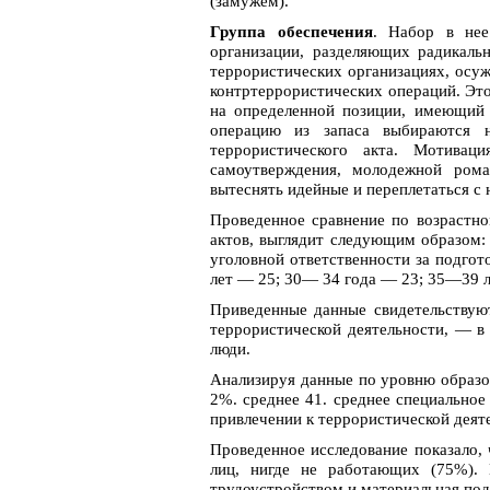
(замужем).
Группа обеспечения
. Набор в нее
организации, разделяющих радикальн
террористических организациях, осуж
контртеррористических операций. Эт
на определенной позиции, имеющий 
операцию из запаса выбираются 
террористического акта. Мотивац
самоутверждения, молодежной рома
вытеснять идейные и переплетаться с 
Проведенное сравнение по возрастно
актов, выглядит следующим образом:
уголовной ответственности за подго
лет — 25; 30— 34 года — 23; 35—39 л
Приведенные данные свидетельствую
террористической деятельности, — в
люди.
Анализируя данные по уровню образо
2%. среднее 41. среднее специально
привлечении к террористической дея
Проведенное исследование показало,
лиц, нигде не работающих (75%). 
трудоустройством и материальная под