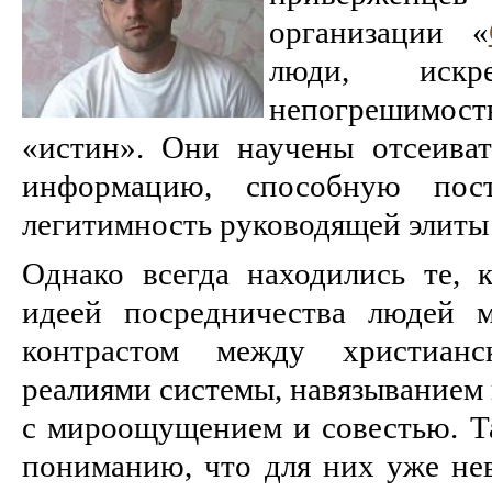
организации «
люди, иск
непогрешимос
«истин». Они научены отсеива
информацию, способную пос
легитимность руководящей элиты 
Однако всегда находились те, 
идеей посредничества людей 
контрастом между христиан
реалиями системы, навязыванием 
с мироощущением и совестью. Т
пониманию, что для них уже н