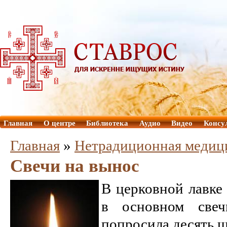
Главная
О центре
Библиотека
Аудио
Видео
Консу
Главная
»
Нетрадиционная медиц
Свечи на вынос
В церковной лавке
в основном све
попросила десять ш