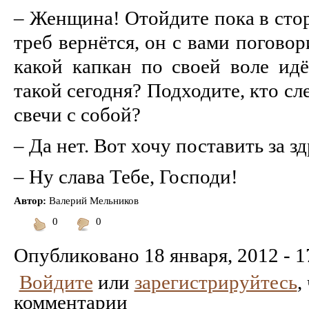
– Женщина! Отойдите пока в стор
треб вернётся, он с вами поговор
какой капкан по своей воле идё
такой сегодня? Подходите, кто с
свечи с собой?
– Да нет. Вот хочу поставить за зд
– Ну слава Тебе, Господи!
Автор:
Валерий Мельников
0
0
Понравилось
Не
понравилось
Опубликовано
18 января, 2012 - 1
Войдите
или
зарегистрируйтесь
,
комментарии