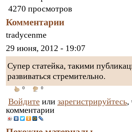
4270 просмотров
Комментарии
tradycenme
29 июня, 2012 - 19:07
Супер статейка, такими публика
развиваться стремительно.
0
0
Понравилось
Не
Войдите
или
зарегистрируйтесь
,
понравилось
комментарии
Похожие материалы