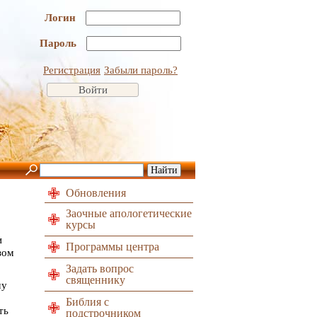
Логин
Пароль
Регистрация
Забыли пароль?
Обновления
Заочные апологетические
курсы
и
Программы центра
зом
Задать вопрос
священнику
му
Библия с
ть
подстрочником