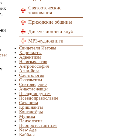
о
Святоотеческие
ких
толкования
м,
Приходские общины
они
Дискуссионный клуб
.
MP3-аудиокниги
Свидетели Иеговы
а
Харизматы
овы
Адвентизм
Неоязычество
Антропософия
ду
Агни-йога
Саентология
Оккультизм
Сектоведение
Анастасиевцы
Псевдоиндуизм
Псевдоправославие
Сатанизм
Кришнаиты
Контактёры
Мунизм
Психология
Неопротестантизм
New Age
Каббала