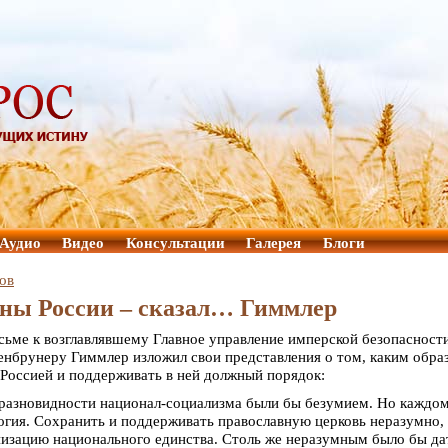
Аудио
Видео
Консультации
Галерея
Блоги
ов
ны России – сказал… Гиммлер
сьме к возглавлявшему Главное управление имперской безопасност
нбрунеру Гиммлер изложил свои представления о том, каким обра
 Россией и поддерживать в ней должный порядок:
 разновидности национал-социализма были бы безумием. Но каждо
огия. Сохранить и поддерживать православную церковь неразумно,
анизацию национального единства. Столь же неразумным было бы да