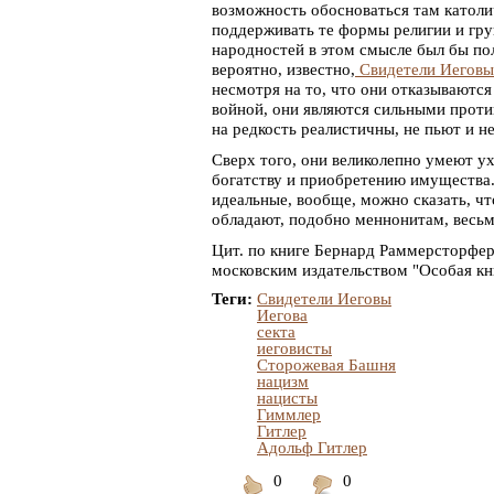
возможность обосноваться там католи
поддерживать те формы религии и гру
народностей в этом смысле был бы по
вероятно, известно,
Свидетели Иеговы
несмотря на то, что они отказываются
войной, они являются сильными против
на редкость реалистичны, не пьют и н
Сверх того, они великолепно умеют ух
богатству и приобретению имущества. 
идеальные, вообще, можно сказать, ч
обладают, подобно меннонитам, весь
Цит. по книге Бернард Раммерсторфер 
московским издательством "Особая кн
Теги:
Свидетели Иеговы
Иегова
секта
иеговисты
Сторожевая Башня
нацизм
нацисты
Гиммлер
Гитлер
Адольф Гитлер
0
0