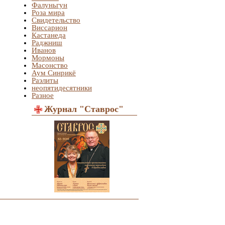
Фалуньгун
Роза мира
Свидетельство
Виссарион
Кастанеда
Раджниш
Иванов
Мормоны
Масонство
Аум Синрикё
Раэлиты
неопятидесятники
Разное
Журнал "Ставрос"