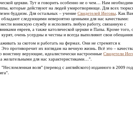
ческой церкви. Тут и говорить особенно не о чем… Нам необходим
ппы, которые действуют на людей умиротворяюще. Для всех тюркс
лезен буддизм. Для остальных – учение
Свидетелей Иеговы
. Как Ва
обладают следующими невероятно ценными для нас качествами:
 нести воинскую службу и исполнять любую работу, связанную с
никами евреев, а также католической церкви и Папы. Кроме того, 
е курят, очень усердны и честны и всегда выполняют свои обещания
аживать за скотом и работать на фермах. Они не стремятся к
Это противоречит их взглядам на вечную жизнь. Всё это – качеств
то воистину верующие, идеалистически настроенные
Свидетели Иег
ма желательными для нас характеристиками…".
"Несломленная воля" (перевод с английского) изданного в 2009 го
ига".