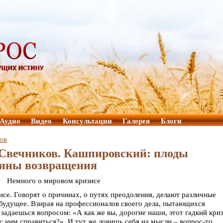
Аудио
Видео
Консультации
Галерея
Блоги
ов
Свечников. Кашпировский: плоды
чины возвращения
Немного о мировом кризисе
исе. Говорят о причинах, о путях преодоления, делают различные
будущее. Взирая на профессионалов своего дела, пытающихся
 задаешься вопросом: «А как же вы, дорогие наши, этот гадкий кри
 с ним справиться?». И тут же ловишь себя на мысли – вопрос-то