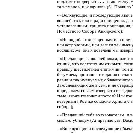
подлежит подвергать … и так именуем
талисманов, и колдунов» (61 Правило 
- «Волхвующие, и последующие язычес
волшебства, или и ради очищения, да 
установленным: три лета припадания,
Поместного Собора Анкирского);
- «Не подобает освященным или приче
или астрологами, или делати так име
носящих же, оныя повелели мы изверг
- «Предающиеся волшебникам, или та
от них, что восхотят им открыти, сог
правилу шестилетней епитимии. Той ж
безумием, произносят гадания о счаст
равно и так именуемых облакогонителе
Закосневающих же в сем, и не отвращ
определяем совсем извергати из Церкв
тьме, якоже глаголет апостол? Или ко
неверным? Кое же согласие Христа с в
собора);
- «Предавший себя волхвователям, ил
сколько убийца» (72 правило свт. Васи
- «Волхвующие и последующие обычая