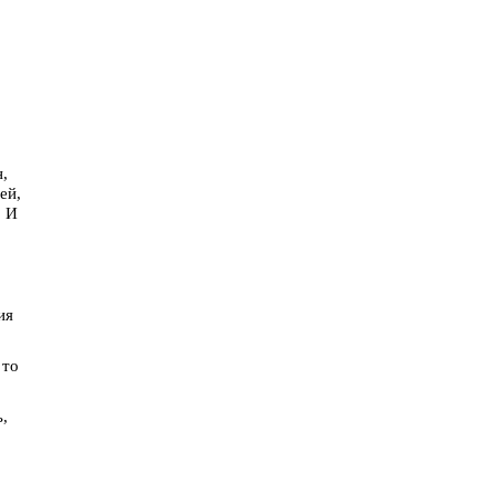
н,
ей,
. И
ия
 то
ь,