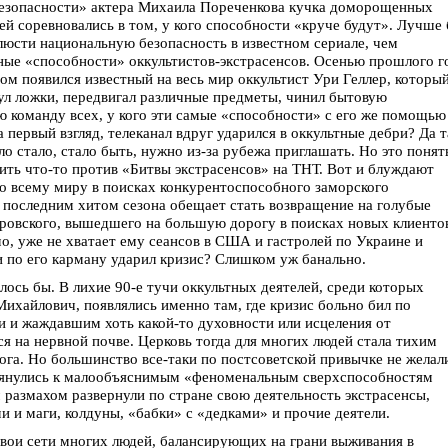
безопасности» актера Михаила Пореченкова кучка доморощенных
ей соревновались в том, у кого способности «круче будут». Лучше
люсти национальную безопасность в известном сериале, чем
ные «способности» оккультистов-экстрасенсов. Осенью прошлого г
ом появился известный на весь мир оккультист Ури Геллер, которы
л ложки, передвигал различные предметы, чинил бытовую
ю команду всех, у кого эти самые «способности» с его же помощью
а первый взгляд, телеканал вдруг ударился в оккультные дебри? Да т
ло стало, стало быть, нужно из-за рубежа приглашать. Но это понят
ить что-то против «Битвы экстрасенсов» на ТНТ. Вот и блуждают
о всему миру в поисках конкурентоспособного заморского
Но последним хитом сезона обещает стать возвращение на голубые
овского, вышедшего на большую дорогу в поисках новых клиенто
о, уже не хватает ему сеансов в США и гастролей по Украине и
 по его карману ударил кризис? Слишком уж банально.
алось бы. В лихие 90-е тучи оккультных деятелей, среди которых
ихайлович, появлялись именно там, где кризис больно бил по
 и жаждавшим хоть какой-то духовности или исцеления от
я на нервной почве. Церковь тогда для многих людей стала тихим
ога. Но большинство все-таки по постсоветской привычке не желал
отянулись к малообъяснимым «феноменальным сверхспособностям
 размахом развернули по стране свою деятельность экстрасенсы,
ми и маги, колдуны, «бабки» с «дедками» и прочие деятели.
 свои сети многих людей, балансирующих на грани выживания в