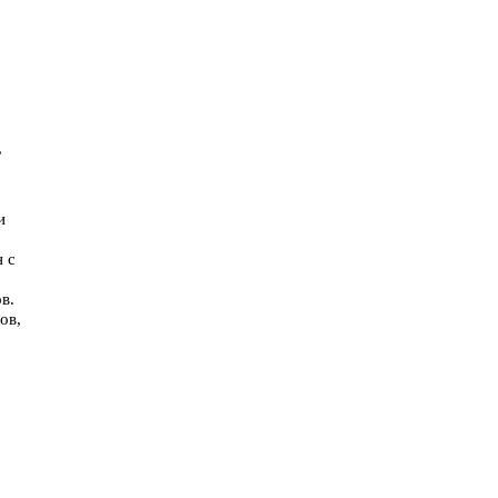
,
и
 с
в.
ов,