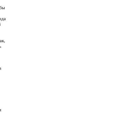
 бы
ода
й
ак,
ь
в
и