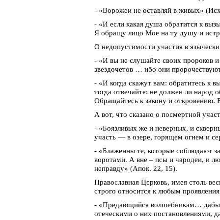
- «Ворожеи не оставляй в живых» (Исх.
- «И если какая душа обратится к вы
Я обращу лицо Мое на ту душу и истреб
О недопустимости участия в язычески
- «И вы не слушайте своих пророков и
звездочетов … ибо они пророчествуют 
- «И когда скажут вам: обратитесь к 
тогда отвечайте: не должен ли народ
Обращайтесь к закону и откровению. Есл
А вот, что сказано о посмертной уча
- «Боязливых же и неверных, и скверн
участь — в озере, горящем огнем и сер
- «Блаженны те, которые соблюдают за
воротами. А вне – псы и чародеи, и 
неправду» (Апок. 22, 15).
Православная Церковь, имея столь ве
строго относится к любым проявления
- «Предающийся волшебникам… дабы уз
отеческими о них постановлениями, д