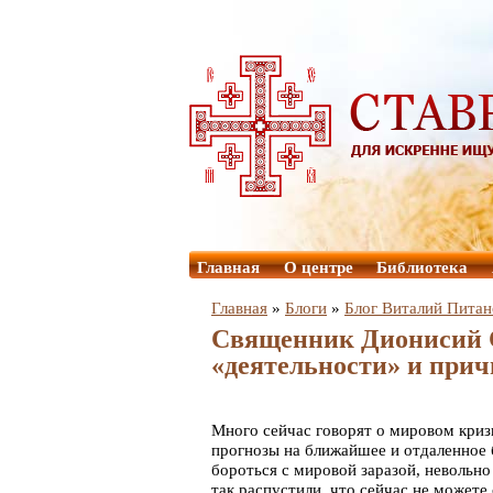
Главная
О центре
Библиотека
Главная
»
Блоги
»
Блог Виталий Питан
Священник Дионисий 
«деятельности» и при
Много сейчас говорят о мировом криз
прогнозы на ближайшее и отдаленное 
бороться с мировой заразой, невольно
так распустили, что сейчас не можете