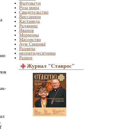
Фалуньгун
Роза мира
Свидетельство
Виссарион
ка
Кастанеда
Раджниш
Иванов
Мормоны
,
Масонство
Аум Синрикё
Раэлиты
неопятидесятники
нно
Разное
Журнал "Ставрос"
лов
ак-
ал
.
Т