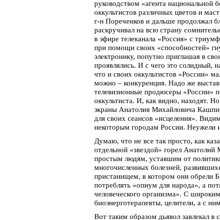
руководством «агента национальной 
оккультистов различных цветов и маст
г-н Пореченков и дальше продолжал б
раскручивал на всю страну сомнитель
в эфире телеканала «Россия» с триумф
при помощи своих «способностей» гну
электронику, попутно приглашая в сво
проявлялись. И с чего это солидный, н
что и своих оккультистов «России» ма
можно – конкуренция. Надо же выстав
телевизионные продюсеры «России» п
оккультиста. И, как видно, находят. 
экраны Анатолия Михайловича Кашпир
для своих сеансов «исцеления». Видим
некоторым городам России. Неужели и
Думаю, что не все так просто, как каз
отдельной «звездой» горел Анатолий М
простым людям, уставшим от политики
многочисленных болезней, развившихс
пристанищем, в котором они обрели Б
потреблять «опиум для народа», а п
человеческого организма». С широким
биоэнерготерапевты, целители, а с ни
Вот таким образом дьявол завлекал в