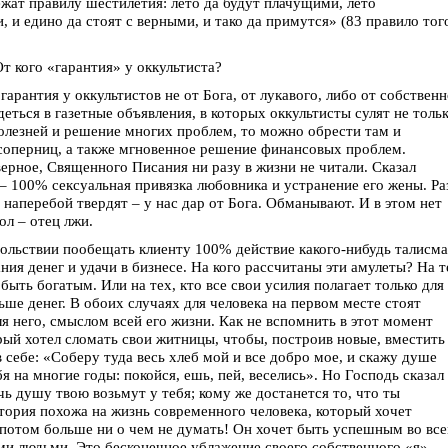
жат правилу шестилетия: лето да будут плачущими, лето
и едино да стоят с верными, и тако да примутся» (83 правило тог
т кого «гарантия» у оккультиста?
арантия у оккультистов не от Бога, от лукавого, либо от собствен
еться в газетные объявления, в которых оккультисты сулят не толь
болезней и решение многих проблем, то можно обрести там и
соперниц, а также мгновенное решение финансовых проблем.
ерное, Священного Писания ни разу в жизни не читали. Сказал
– 100% сексуальная привязка любовника и устранение его жены. Ра
 наперебой твердят – у нас дар от Бога. Обманывают. И в этом нет
ол – отец лжи.
овольствии пообещать клиенту 100% действие какого-нибудь талисм
ния денег и удачи в бизнесе. На кого рассчитаны эти амулеты? На т
 быть богатым. Или на тех, кто все свои усилия полагает только для
ьше денег. В обоих случаях для человека на первом месте стоят
ля него, смыслом всей его жизни. Как не вспомнить в этот момент
рый хотел сломать свои житницы, чтобы, построив новые, вместить
себе: «Соберу туда весь хлеб мой и все добро мое, и скажу душе
я на многие годы: покойся, ешь, пей, веселись». Но Господь сказал
ь душу твою возьмут у тебя; кому же достанется то, что ты
история похожа на жизнь современного человека, который хочет
 потом больше ни о чем не думать! Он хочет быть успешным во все
ими людьми. Это бесконечное ублажение своего собственного «я»