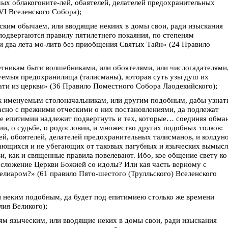
ых облакогоните-лей, обаятелей, делателей предохранительных
VI Вселенского Собора);
ким обычаем, или вводящие некиих в домы свои, ради изыскания
подвергаются правилу пятилетнего покаяния, по степеням
 и два лета мо-литв без приобщения Святых Тайн» (24 Правило
тникам быти волшебниками, или обоятелями, или числогадателями
нуемыя предохранилища (талисманы), которая суть узы душ их
ати из церкви» (36 Правило Поместного Собора Лаодекийского);
к именуемым столоначальникам, или другим подобным, дабы узнат
ласно с прежними отческими о них постановлениями, да подлежат
е епитимии надлежит подвергнуть и тех, которые… соединяя обман
ии, о судьбе, о родословии, и множество других подобных толков:
й, обоятелей, делателей предохранительных талисманов, и колдуно
ающихся и не убегающих от таковых пагубных и языческих вымысл
и, как и священные правила повелевают. Ибо, кое общение свету ко
е сложение Церкви Божией со идолы? Или кая часть верному с
елиаром?» (61 правило Пято-шестого (Трулльского) Вселенского
и неким подобным, да будет под епитимиею столько же времени
лия Великого);
м языческим, или вводящие неких в домы свои, ради изыскания