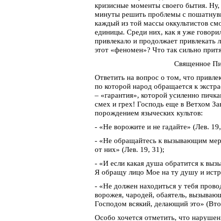
кризисные моменты своего бытия. Ну, 
минуты решить проблемы с пошатнувш
каждый из той массы оккультистов смо
единицы. Среди них, как я уже говори
привлекало и продолжает привлекать л
этот «феномен»? Что так сильно притя
Священное Пи
Ответить на вопрос о том, что привлек
по которой народ обращается к экстра
– «гарантия», которой усиленно пичка
смех и грех! Господь еще в Ветхом За
порождением языческих культов:
- «Не ворожите и не гадайте» (Лев. 19,
- «Не обращайтесь к вызывающим мерт
от них» (Лев. 19, 31);
- «И если какая душа обратится к вы
Я обращу лицо Мое на ту душу и истреб
- «Не должен находиться у тебя прово
ворожея, чародей, обаятель, вызыва
Господом всякий, делающий это» (Втор
Особо хочется отметить, что нарушен