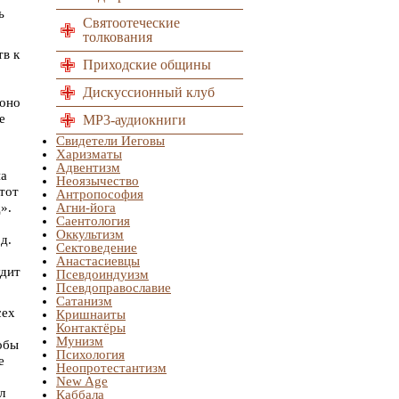
ь
Святоотеческие
толкования
тв к
Приходские общины
Дискуссионный клуб
 оно
е
MP3-аудиокниги
Свидетели Иеговы
Харизматы
Адвентизм
на
Неоязычество
тот
Антропософия
».
Агни-йога
Саентология
Оккультизм
д.
Сектоведение
Анастасиевцы
удит
Псевдоиндуизм
Псевдоправославие
Сатанизм
сех
Кришнаиты
Контактёры
Мунизм
тобы
Психология
е
Неопротестантизм
New Age
л
Каббала