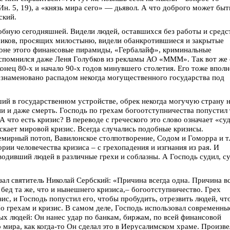
Ин. 5, 19), а «князь мира сего» — дьявол. А что доброго может быт
еский.
добную сегодняшней. Видели людей, оставшихся без работы и средс
риков, просящих милостыню, видели обанкротившиеся и закрытые
фоне этого финансовые пирамиды, «Гербалайф», криминальные
Вспомнился даже Леня Голубков из рекламы АО «МММ». Так вот же
конец 80-х и начало 90-х годов минувшего столетия. Его тоже вполн
знаменовано распадом некогда могущественного государства под
ий в государственном устройстве, обрек некогда могучую страну 
ни и даже смерть. Господь по грехам богоотступничества попустил 
 А что есть кризис? В переводе с греческого это слово означает «суд
скает мировой кризис. Всегда случались подобные кризисы.
емирный потоп, Вавилонское столпотворение, Содом и Гоморра и т.
ории человечества кризиса – с грехопадения и изгнания из рая. И
водивший людей в различные грехи и соблазны. А Господь судил, с
ал святитель Николай Сербский: «Причина всегда одна. Причина в
 бед та же, что и нынешнего кризиса,– богоотступничество. Грех
зис, и Господь попустил его, чтобы пробудить, отрезвить людей, ч
о грехам и кризис. В самом деле, Господь использовал современны
ых людей: Он нанес удар по банкам, биржам, по всей финансовой
 мира, как когда-то Он сделал это в Иерусалимском храме. Произве