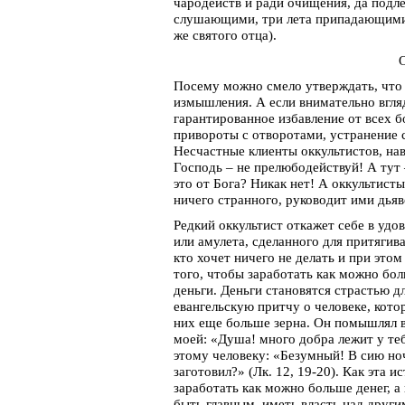
чародейств и ради очищения, да подле
слушающими, три лета припадающими, 
же святого отца).
О
Посему можно смело утверждать, что г
измышления. А если внимательно вгляд
гарантированное избавление от всех 
привороты с отворотами, устранение 
Несчастные клиенты оккультистов, нав
Господь – не прелюбодействуй! А тут 
это от Бога? Никак нет! А оккультисты
ничего странного, руководит ими дьяв
Редкий оккультист откажет себе в уд
или амулета, сделанного для притягива
кто хочет ничего не делать и при этом
того, чтобы заработать как можно бол
деньги. Деньги становятся страстью д
евангельскую притчу о человеке, кото
них еще больше зерна. Он помышлял в 
моей: «Душа! много добра лежит у теб
этому человеку: «Безумный! В сию ноч
заготовил?» (Лк. 12, 19-20). Как эта 
заработать как можно больше денег, а
быть главным, иметь власть над друг