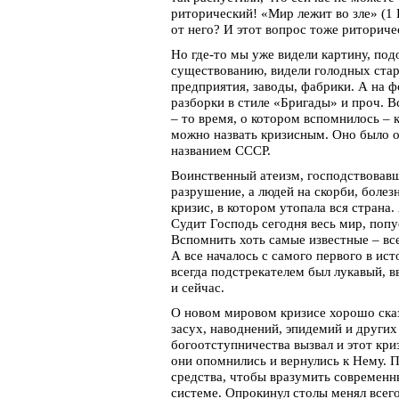
риторический! «Мир лежит во зле» (1 
от него? И этот вопрос тоже риторич
Но где-то мы уже видели картину, по
существованию, видели голодных ста
предприятия, заводы, фабрики. А на 
разборки в стиле «Бригады» и проч. 
– то время, о котором вспомнилось – 
можно назвать кризисным. Оно было о
названием СССР.
Воинственный атеизм, господствовавш
разрушение, а людей на скорби, болез
кризис, в котором утопала вся страна.
Судит Господь сегодня весь мир, попу
Вспомнить хоть самые известные – вс
А все началось с самого первого в ист
всегда подстрекателем был лукавый, в
и сейчас.
О новом мировом кризисе хорошо сказ
засух, наводнений, эпидемий и других
богоотступничества вызвал и этот кри
они опомнились и вернулись к Нему. П
средства, чтобы вразумить современн
системе. Опрокинул столы менял всего