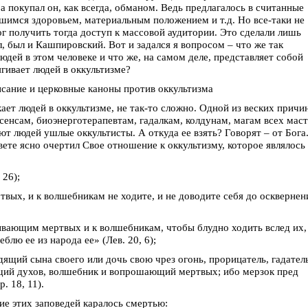
а покупал он, как всегда, обманом. Ведь предлагалось в считанные
имся здоровьем, материальным положением и т.д. Но все-таки не
г получить тогда доступ к массовой аудитории. Это сделали лишь
л, был и Кашпировский. Вот и задался я вопросом – что же так
юдей в этом человеке и что же, на самом деле, представляет собой
гивает людей в оккультизме?
сание и церковные каноны против оккультизма
ает людей в оккультизме, не так-то сложно. Одной из веских причи
сенсам, биоэнерготерапевтам, гадалкам, колдунам, магам всех маст
ют людей ушлые оккультисты. А откуда ее взять? Говорят – от Бога
вете ясно очертил Свое отношение к оккультизму, которое являлось
 26);
вых, и к волшебникам не ходите, и не доводите себя до осквернен
зывающим мертвых и к волшебникам, чтобы блудно ходить вслед их,
лю ее из народа ее» (Лев. 20, 6);
дящий сына своего или дочь свою чрез огонь, прорицатель, гадател
ющий духов, волшебник и вопрошающий мертвых; ибо мерзок пред
. 18, 11).
ие этих заповедей каралось смертью: