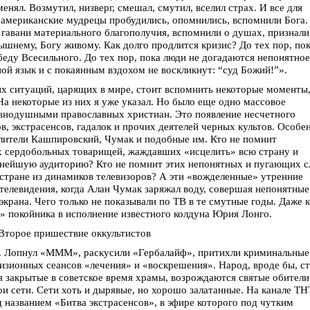
енял. Возмутил, низверг, смешал, смутил, вселил страх. И все для
 американские мудрецы пробудились, опомнились, вспомнили Бога.
 гавани материального благополучия, вспомнили о душах, признали
ышнему, Богу живому. Как долго продлится кризис? До тех пор, по
еду Всесильного. До тех пор, пока люди не догадаются непонятное
ной язык и с покаянным вздохом не воскликнут: “суд Божий!”».
х ситуаций, царящих в мире, стоит вспомнить некоторые моменты
На некоторые из них я уже указал. Но было еще одно массовое
равнодушными православных христиан. Это появление несчетного
ов, экстрасенсов, гадалок и прочих деятелей черных культов. Особе
елители Кашпировский, Чумак и подобные им. Кто не помнит
х сердобольных товарищей, жаждавших «исцелить» всю страну и
нейшую аудиторию? Кто не помнит этих непонятных и пугающих с
 стране из динамиков телевизоров? А эти «вожделенные» утренние
телевидения, когда Алан Чумак заряжал воду, совершая непонятные
экрана. Чего только не показывали по ТВ в те смутные годы. Даже к
» покойника в исполнение известного колдуна Юрия Лонго.
Второе пришествие оккультистов
ды. Лопнул «МММ», раскусили «Гербалайф», притихли криминальные
изионных сеансов «лечения» и «воскрешения». Народ, вроде бы, ст
я закрытые в советское время храмы, возрождаются святые обители
ои сети. Сети хоть и дырявые, но хорошо залатанные. На канале ТН
 названием «Битва экстрасенсов», в эфире которого под чутким