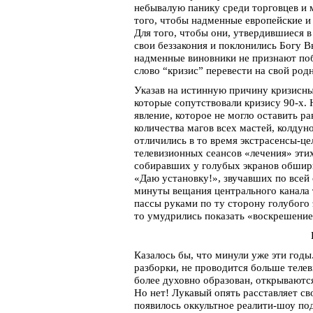
небывалую панику среди торговцев и м
того, чтобы надменные европейские и
Для того, чтобы они, утвердившиеся в
свои беззакония и поклонились Богу В
надменные виновники не признают поб
слово “кризис” перевести на свой род
Указав на истинную причину кризисны
которые сопутствовали кризису 90-х. 
явление, которое не могло оставить 
количества магов всех мастей, колдун
отличились в то время экстрасенсы-ц
телевизионных сеансов «лечения» эти
собиравших у голубых экранов обшир
«Даю установку!», звучавших по всей
минуты вещания центрального канала 
пассы руками по ту сторону голубого 
то умудрились показать «воскрешение
Казалось бы, что минули уже эти го
разборки, не проводится больше телев
более духовно образован, открываютс
Но нет! Лукавый опять расставляет св
появилось оккультное реалити-шоу под