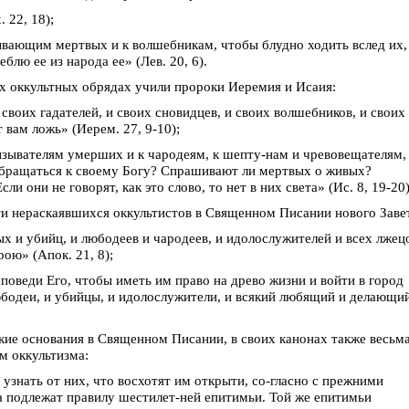
 22, 18);
зывающим мертвых и к волшебникам, чтобы блудно ходить вслед их,
лю ее из народа ее» (Лев. 20, 6).
х оккультных обрядах учили пророки Иеремия и Исаия:
 своих гадателей, и своих сновидцев, и своих волшебников, и своих
вам ложь» (Иерем. 27, 9-10);
вызывателям умерших и к чародеям, к шепту-нам и чревовещателям,
 обращаться к своему Богу? Спрашивают ли мертвых о живых?
и они не говорят, как это слово, то нет в них света» (Ис. 8, 19-20)
сти нераскаявшихся оккультистов в Священном Писании нового Заве
ых и убийц, и любодеев и чародеев, и идолослужителей и всех лжец
ою» (Апок. 21, 8);
поведи Его, чтобы иметь им право на древо жизни и войти в город
любодеи, и убийцы, и идолослужители, и всякий любящий и делающи
ские основания в Священном Писании, в своих канонах также весьм
м оккультизма:
нать от них, что восхотят им открыти, со-гласно с прежними
а подлежат правилу шестилет-ней епитимьи. Той же епитимьи