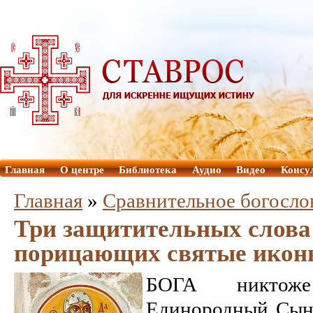
Главная
О центре
Библиотека
Аудио
Видео
Консу
Главная
»
Сравнительное богосло
Три защитительных слова
порицающих святые икон
БОГА никтож
Единородный Сын,