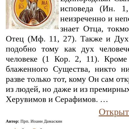
исповеда (Ин. 1
неизреченно и не
знает Отца, токм
Отец (Мф. 11, 27). Также и Дух
подобно тому как дух человеч
человеке (1 Кор. 2, 11). Кром
блаженного Существа, никто ни
разве только тот, кому Он сам от
из людей, но даже и из премирных
Херувимов и Серафимов. …
Открыт
Автор:
Прп. Иоанн Дамаскин