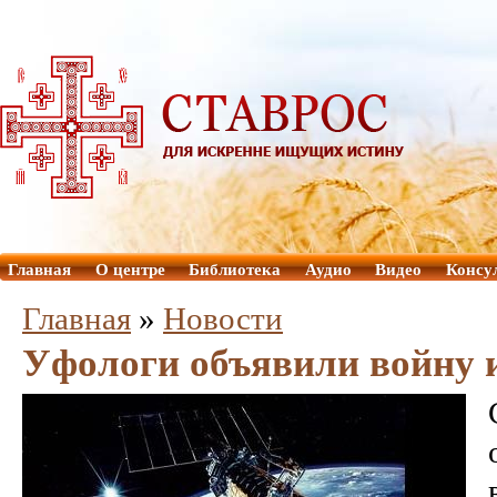
Главная
О центре
Библиотека
Аудио
Видео
Консу
Главная
»
Новости
Уфологи объявили войну 