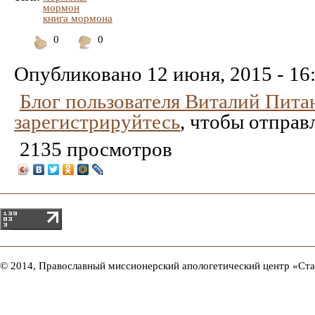
мормон
книга мормона
0
0
Понравилось
Не
понравилось
Опубликовано
12 июня, 2015 - 16
Блог пользователя Виталий Пита
зарегистрируйтесь
, чтобы отправ
2135 просмотров
© 2014, Православный миссионерский апологетический центр «Ст