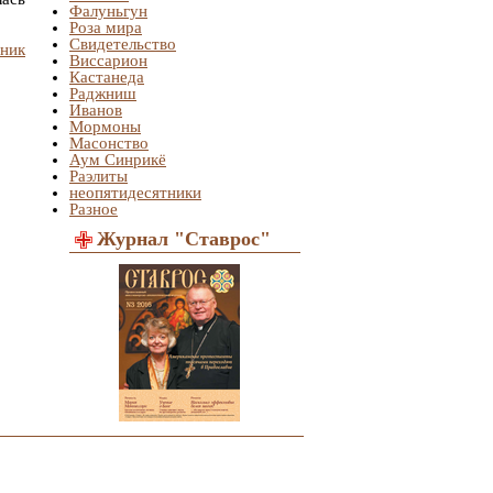
Фалуньгун
Роза мира
Свидетельство
ник
Виссарион
Кастанеда
Раджниш
Иванов
Мормоны
Масонство
Аум Синрикё
Раэлиты
неопятидесятники
Разное
Журнал "Ставрос"