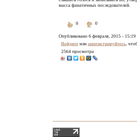
масса фанатичных последователей.
0
0
Понравилось
Не
понравилось
Опубликовано
6 февраля, 2015 - 15:19
Войдите
или
зарегистрируйтесь
, что
2564 просмотра