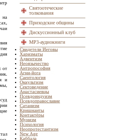
нтр
Святоотеческие
толкования
 на
Приходские общины
сах,
чаи
Дискуссионный клуб
MP3-аудиокниги
твия
гие
Свидетели Иеговы
едия
Харизматы
Адвентизм
Неоязычество
Антропософия
: от
Агни-йога
ник.
Саентология
я и
Оккультизм
мы,
Сектоведение
Анастасиевцы
Псевдоиндуизм
 суд
Псевдоправославие
рии
Сатанизм
Кришнаиты
ющие
Контактёры
Мунизм
Психология
Неопротестантизм
New Age
тал
Каббала
лась