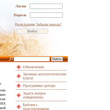
Логин
Пароль
Регистрация
Забыли пароль?
Обновления
Заочные апологетические
курсы
к.
Программы центра
ова
Задать вопрос
вно
священнику
ске
 ИА
Библия с
лкой
подстрочником