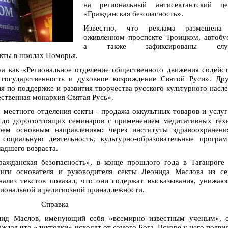
на региональный антисектантский це
«Гражданская безопасность».
Известно, что реклама размещена
оживленном проспекте Троицком, автобу
а также зафиксированы слу
кты в школах Поморья.
на как «Региональное отделение общественного движения содейс
государственность и духовное возрождение Святой Руси». Дру
я по поддержке и развития творчества русского культурного насл
ственная монархия Святая Русь».
 местного отделения секты - продажа оккультных товаров и услуг
г до дорогостоящих семинаров с применением медитативных тех
рем основным направлениям: через институты здравоохранени
социальную деятельность, культурно-образовательные програм
ладшего возраста.
ражданская безопасность», в конце прошлого года в Таганроге
ниги основателя и руководителя секты Леонида Маслова из се
нализ текстов показал, что они содержат высказывания, унижа
циональной и религиозной принадлежности.
Справка
нид Маслов, именующий себя «всемирно известным ученым», с
рждая что «диктовки» исходят от самого Бога. Вскоре у него появи