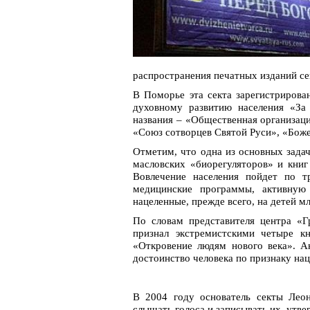
распространения печатных изданий се
В Поморье эта секта зарегистрирова
духовному развитию населения «За 
названия – «Общественная организаци
«Союз сотворцев Святой Руси», «Боже
Отметим, что одна из основных задач
масловских «биорегуляторов» и кни
Вовлечение населения пойдет по т
медицинские программы, активную 
нацеленные, прежде всего, на детей м
По словам представителя центра «Г
признал экстремистскими четыре к
«Откровение людям нового века». А
достоинство человека по признаку на
В 2004 году основатель секты Лео
слышать голоса и записывать их, утве