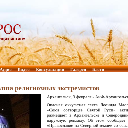
Аудио
Видео
Консультации
Галерея
Блоги
уппа религиозных экстремистов
Архангельск, 3 февраля - АиФ-Архангельс
Опасная оккультная секта Леонида Масл
«Союз сотворцев Святой Руси» акти
размещает в Архангельске и Северодвин
наружную рекламу. Об этом сообщает
«Православие на Северной земле» со ссы