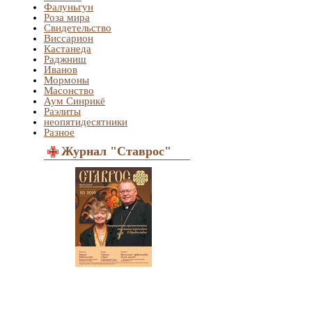
Фалуньгун
Роза мира
Свидетельство
Виссарион
Кастанеда
Раджниш
Иванов
Мормоны
Масонство
Аум Синрикё
Раэлиты
неопятидесятники
Разное
Журнал "Ставрос"