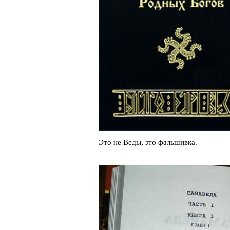
Это не Веды, это фальшивка.