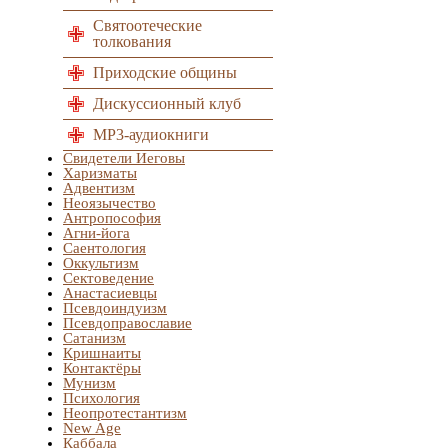
Святоотеческие
толкования
Приходские общины
Дискуссионный клуб
MP3-аудиокниги
Свидетели Иеговы
Харизматы
Адвентизм
Неоязычество
Антропософия
Агни-йога
Саентология
Оккультизм
Сектоведение
Анастасиевцы
Псевдоиндуизм
Псевдоправославие
Сатанизм
Кришнаиты
Контактёры
Мунизм
Психология
Неопротестантизм
New Age
Каббала