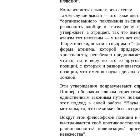
иллюзия”.
Когда атеисты слышат, что атеизм — 
таком случае лысый — это тоже цвет 
“организованного поклонения высши
реальность вообще и теизм (веру в
утверждает, а отрицает, так что им
атеизм тут неуязвим — у него нет св
Теоретически, пока мы говорим о “сфе
форма атеизма, которой придерж
христианству, неизбежно предполага
что-то, но и веру во что-то друго
позиций, с которых и разворачиваетс
позиции, что именно наука сделала 
ложной.
Эти утверждения подразумевают оп
Поппер обозначил словом сциентизм
единственным законным путём познан
этот подход в своей работе “Наука
методом; то, что не может быть откры
Вокруг этой философской позиции и 
выстраивается своё противопоставлен
рациональность/ цивилизация/ прос
невежества”.