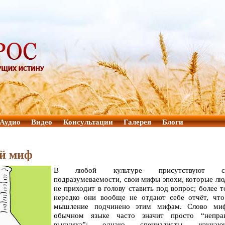
Аудио
Видео
Консультации
Галерея
Блоги
ий миф
В любой культуре присутствуют с
подразумеваемости, свои мифы эпохи, которые л
не приходит в голову ставить под вопрос; более т
нередко они вообще не отдают себе отчёт, что
мышление подчинено этим мифам. Слово ми
обычном языке часто значит просто “неправ
выдумка”; однако специалисты, изучаю