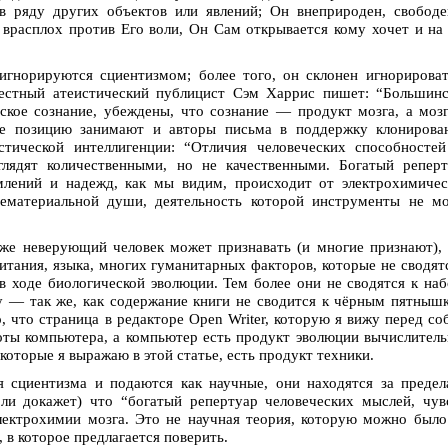
 ряду других объектов или явлений; Он внеприроден, свободе
ь врасплох против Его воли, Он Сам открывается кому хочет и на
игнорируются сциентизмом; более того, он склонен игнорирова
вестный атеистический публицист Сэм Харрис пишет: “Большин
ское сознание, убеждены, что сознание — продукт мозга, а мо
е позицию занимают и авторы письма в поддержку клонирован
тической интеллигенции: “Отличия человеческих способностей
лядят количественными, но не качественными. Богатый реперт
емлений и надежд, как мы видим, происходит от электрохимиче
нематериальной души, деятельность которой инструменты не м
же неверующий человек может признавать (и многие признают),
питания, языка, многих гуманитарных факторов, которые не сводят
в ходе биологической эволюции. Тем более они не сводятся к на
у — так же, как содержание книги не сводится к чёрным пятныш
, что страница в редакторе Open Writer, которую я вижу перед со
боты компьютера, а компьютер есть продукт эволюции вычислител
 которые я выражаю в этой статье, есть продукт техники.
я сциентизма и подаются как научные, они находятся за преде
ли докажет) что “богатый репертуар человеческих мыслей, чув
лектрохимии мозга. Это не научная теория, которую можно был
, в которое предлагается поверить.