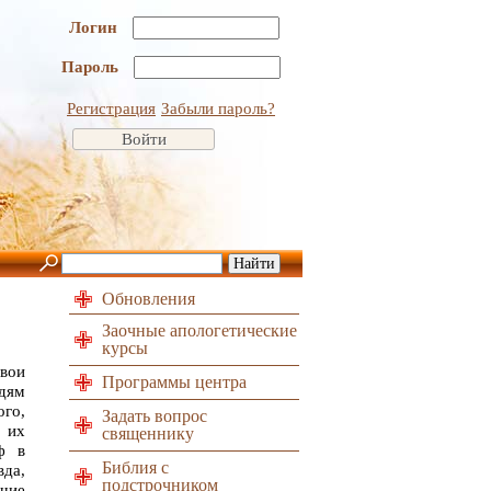
Логин
Пароль
Регистрация
Забыли пароль?
Обновления
Заочные апологетические
курсы
вои
Программы центра
юдям
ого,
Задать вопрос
 их
священнику
ф в
Библия с
да,
подстрочником
щие