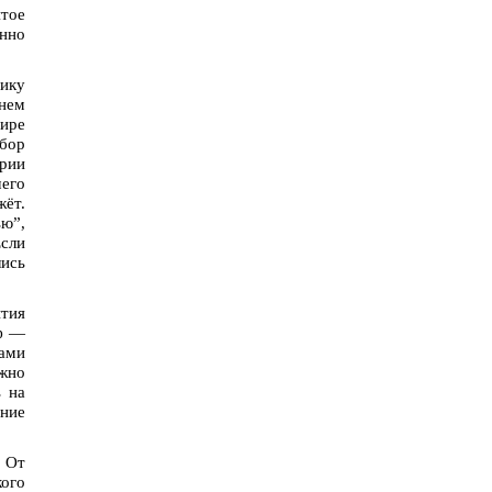
итое
инно
рику
нем
мире
обор
ории
чего
жёт.
ью”,
сли
лись
ытия
иф —
нами
ежно
ь на
ание
 От
ого