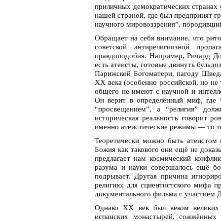
приличных демократических странах 
нашей страной, где был предпринят г
научного мировоззрения”, породивши
Обращает на себя внимание, что рит
советской антирелигиозной проп
правдоподобия. Например, Ричард До
есть атеисты, готовые двинуть бульд
Парижской Богоматери, пагоду Шведа
ХХ века (особенно российской, но не 
общего не имеют с научной и интелл
Он верит в определённый миф, где “
“просвещением”, а “религия” долж
историческая реальность говорит р
именно атеистические режимы — то те
Теоретически можно быть атеистом 
Божия как такового они ещё не дока
предлагает нам космический конфлик
разума и науки совершалось ещё бо
подрывает. Другая причина игнорир
религию; для сциентистского мифа пр
документального фильма с участием Д
Однако ХХ век был веком великих 
испанских монастырей, сожжённых 