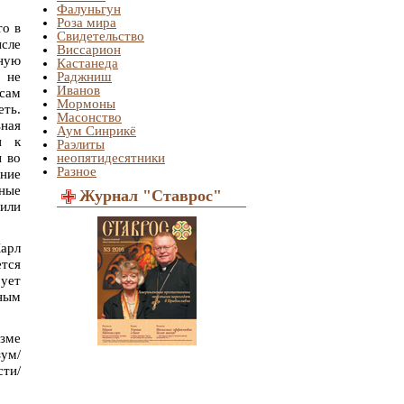
Фалуньгун
Роза мира
то в
Свидетельство
ысле
Виссарион
вную
Кастанеда
м не
Раджниш
Иванов
 сам
Мормоны
еть.
Масонство
ьная
Аум Синрикё
и к
Раэлиты
ы во
неопятидесятники
Разное
ение
чные
Журнал "Ставрос"
 или
арл
ется
рует
ным
изме
зум/
сти/