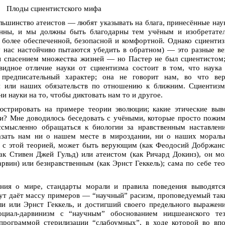
Плоды сциентистского мифа
ьшинство атеистов — любят указывать на блага, принесённые нау
енны, и мы должны быть благодарны тем учёным и изобретател
 более обеспеченной, безопасной и комфортной. Однако сциенти
ку нас настойчиво пытаются убедить в обратном) — это разные в
 спасением множества жизней — но Пастер не был сциентистом
идное отличие науки от сциентизма состоит в том, что наука
 предписательный характер; она не говорит нам, во что вер
ия или наших обязательств по отношению к ближним. Сциентиз
 науки на то, чтобы диктовать нам то и другое.
стрировать на примере теории эволюции; какие этические выв
ии? Мне доводилось беседовать с учёными, которые просто пожи
смысленно обращаться к биологии за нравственным наставлени
азать нам ни о нашем месте в мироздании, ни о наших мораль
й с этой теорией, может быть верующим (как Феодосий Добржан
как Стивен Джей Гульд) или атеистом (как Ричард Докинз), он м
рвин) или безнравственным (как Эрнст Геккель); сама по себе те
ния о мире, стандарты морали и правила поведения выводятся
тут даёт массу примеров — “научный” расизм, проповедуемый та
ли или Эрнст Геккель, и достигший своего предельного выражен
оциал-дарвинизм с “науч­ным” обоснованием ницшеанского тез
 программой стерилизации “слабоумных”, в ходе которой во вп