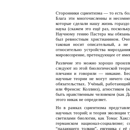
Сторонники сциентизма — то есть бол
Блага эти многочисленны и несомн
которые сделали нашу жизнь гораздо
наука (скажем это ещё раз, посколь
Научному гению Пастера мы обязаны
был ревностным христианином. Очев
таковая носит описательный, а не
относительно устройства мироздан
мировоззрение, претендующее от имени
Различие это можно хорошо проиллю
следуют из этой биологической теор
плечами и говорили — никакие. Бес
научные теории не могут ничего ск
обязательствах. Учёный, работающи
или Френсис Коллинз), агностиком (
быть нравственным человеком (как Да
этого никак не определяет.
Но в рамках сциентизма представле
научных теорий; и теория эволюции 
светилами биологии, как Томас Хакс
германском национал-социализме; с
“падающего толкни”, евгеника с её