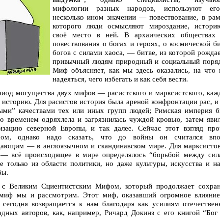
мифологии разных народов, используют ег
несколько ином значении — повествование, в ра
которого люди осмысляют мироздание, истори
своё место в ней. В архаических обществах 
повествования о богах и героях, о космической б
богов с силами хаоса, — битве, из которой рожда
привычный людям природный и социальный поряд
Миф объясняет, как мы здесь оказались, на что
надеяться, чего избегать и как себя вести.
риод могущества двух мифов — расистского и марксистского, ка
 историю. Для расистов история была ареной конфронтации рас, и
выми” качествами тех или иных групп людей; Римская империя 
со временем одряхлела и загрязнилась чуждой кровью, затем яви
лизацию северной Европы, и так далее. Сейчас этот взгляд пр
мом, однако надо сказать, что до войны он считался впо
дающим — в англоязычном и скандинавском мире. Для марксист
 — всё происходящее в мире определялось “борьбой между сил
е только из области политики, но даже культуры, искусства и н
бы.
 с Великим Сциентистским Мифом, который продолжает сохран
 миф мы и рассмотрим. Этот миф, оказавший огромное влияние
сегодня возвращается к нам благодаря как усилиям отечестве
адных авторов, как, например, Ричард Докинз с его книгой “Бог