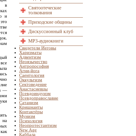
о в
Святоотеческие
мках
толкования
ю и
это
Приходские общины
итве
Дискуссионный клуб
ется
ок.
MP3-аудиокниги
 нам
Свидетели Иеговы
Харизматы
Адвентизм
ждый
Неоязычество
 все
Антропософия
была
Агни-йога
лась
Саентология
очно
Оккультизм
Сектоведение
лне
Анастасиевцы
ов —
Псевдоиндуизм
ами
Псевдоправославие
ауки
Сатанизм
Кришнаиты
Контактёры
ять
Мунизм
 на
Психология
Неопротестантизм
нных
New Age
 как
Каббала