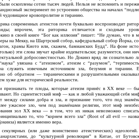
были оскоплены сотни тысяч людей. Нельзя не вспомнить и переж
рандиозный эксперимент по устроению общества на началах “подл
й чудовищное кровопролитие и тиранию.
орика современных атеистов почти буквально воспроизводит рито
аганды; впрочем, эта риторика отличается и сходным уров
кинз в своей книге “Бог как иллюзия” пишет: “Не думаю, что в 
озеры на Мекку, на Шартрский собор, кафедральный собор Йорка, с
гон, храмы Киото или, скажем, бамианских Будд”. На фоне ист
только) эти слова звучат крайне издевательски; разумеется, они ни
ектуальной добросовестностью. Но Докинз вряд ли сознательно л
наука” увязана с “атеизмом”, атеизм с “разумом”, “терпимост
на служить извечным источником зла, безумия и тирании. Е
овно об обратном — тираническими и разрушительными оказыва
м хуже для исторической реальности.
и признавать те плоды, которые атеизм принёс в ХХ веке — б
зывают. Но сциентистский миф — как и любой уважающий себя м
т между силами добра и зла, и признание того, что под знамё
лее ужасное зло, чем под знамёнами религии, этот миф неизб
ования зол ХХ века — в том, что их никак невозможно списат
инципиально то, что “корнем всего зла” (Root of all evil — назв
окинза) является именно вера.
секулярных (или даже воинственно атеистических) идеологий.
анархистами, до “культурной революции” в Китае, от Бутовск