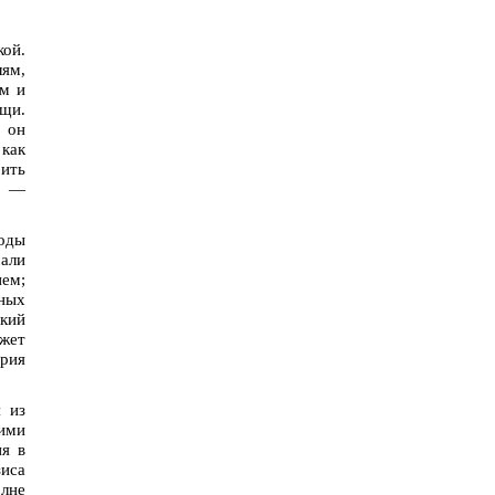
кой.
ям,
зм и
ещи.
; он
 как
ить
м —
оды
мали
ем;
ных
ский
ожет
ория
 из
кими
ия в
иса
олне