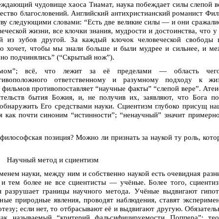
еждающий чудовище хаоса Тиамат, наука побеждает силы слепой 
жество благословений. Английский антихристианский романист Фи
ву следующими словами: “Есть две великие силы — и они сражали
еческой жизни, все клочки знания, мудрости и достоинства, что у
й из зубов другой. За каждый клочок человеческой свободы 
о хочет, чтобы мы знали больше и были мудрее и сильнее, и м
мно подчинялись” (“Скрытый нож”).
зумом”; всё, что лежит за её пределами — область чего
ротивоположного ответственному и разумному подходу к жиз
 фильмов противопоставляет “научные факты” “слепой вере”. Ате
тельств бытия Божия, и, не получив их, заявляют, что Бога п
обнаружить Его средствами науки. Сциентизм глубоко присущ н
ся как почти синоним “истинности”; “ненаучный” значит примерн
 философская позиция? Можно ли признать за наукой ту роль, кот
Научный метод и сциентизм
менем науки, между ним и собственно наукой есть очевидная разн
и тем более не все сциентисты — учёные. Более того, сциенти
н разрушает границы научного метода. Учёные выдвигают гипот
иные природные явления, проводят наблюдения, ставят экспериме
отезу; если нет, то отбрасывают её и выдвигают другую. Обязател
ак называемый “критерий фальсифицируемости Поппера”; тео