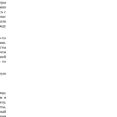
веры
липп
сь с
 нас
шла
ежду
-то
ни.
исты
очти
ашей
о то
орую
ица;
зм в
езу,
нты,
ьный
рия