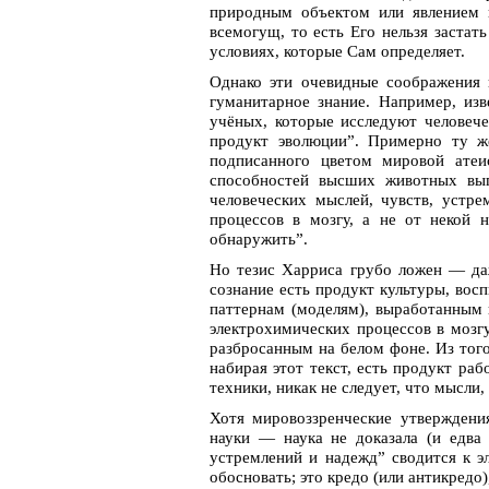
природным объектом или явлением в
всемогущ, то есть Его нельзя застат
условиях, которые Сам определяет.
Однако эти очевидные соображения 
гуманитарное знание. Например, из
учёных, которые исследуют человече
продукт эволюции”. Примерно ту ж
подписанного цветом мировой атеис
способностей высших животных выг
человеческих мыслей, чувств, устр
процессов в мозгу, а не от некой 
обнаружить”.
Но тезис Харриса грубо ложен — да
сознание есть продукт культуры, вос
паттернам (моделям), выработанным 
электрохимических процессов в мозг
разбросанным на белом фоне. Из того
набирая этот текст, есть продукт ра
техники, никак не следует, что мысли,
Хотя мировоззренческие утверждени
науки — наука не доказала (и едва 
устремлений и надежд” сводится к э
обосновать; это кредо (или антикредо)