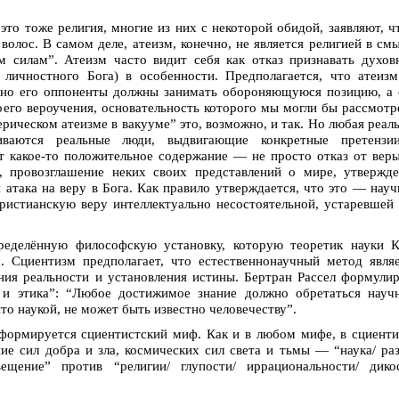
это тоже религия, многие из них с некоторой обидой, заявляют, ч
волос. В самом деле, атеизм, конечно, не является религией в см
м силам”. Атеизм часто видит себя как отказ признавать духо
 личностного Бога) в особенности. Предполагается, что атеиз
енно его оппоненты должны занимать обороняющуюся позицию, а
оего вероучения, основательность которого мы могли бы рассмотр
рическом атеизме в вакууме” это, возможно, и так. Но любая реал
иваются реальные люди, выдвигающие конкретные претензи
ет какое-то положительное содержание — не просто отказ от вер
е, провозглашение неких своих представлений о мире, утвержд
я атака на веру в Бога. Как правило утверждается, что это — нау
христианскую веру интеллектуально несостоятельной, устаревшей
ределённую философскую установку, которую теоретик науки К
. Сциентизм предполагает, что естественнонаучный метод явля
ия реальности и установления истины. Бертран Рассел формули
 и этика”: “Любое достижимое знание должно обретаться науч
то наукой, не может быть известно человечеству”.
формируется сциентистский миф. Как и в любом мифе, в сциент
ие сил добра и зла, космических сил света и тьмы — “наука/ ра
вещение” против “религии/ глупости/ иррациональности/ дико