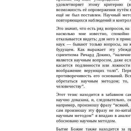
удовлетворяет этому критерию (я
возможность её опровержения путём п
ещё не был поставлен. Научный мет
повторяющихся наблюдений и контро
Это значит, что есть ряд вопросов, н
насколько мне известно, спокойно
отказывается видеть; для него в при
наук — бывают только вопросы, на к
будущем. Как выражает эту убеждё
сциентизма Ричард Докинз, “наличие
является научным вопросом, даже есл
касается подлинности или ложност
воображение верующих толп”. Перв
противоречивость его оснований. В
обретаться научным методом; то
человечеству”.
Этот тезис находится в забавном с
научно доказана, и, следовательно, 
например, произношу фразу “всякий, к
сам произношу эту фразу не по-кита
научным методом” я впадаю в аналог
обосновано научным методом.
Бытие Божие также находится за пр