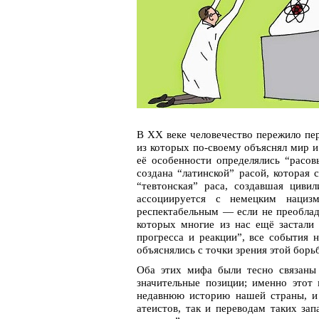
В ХХ веке человечество пережило пе
из которых по-своему объяснял мир и
её особенности определялись “расо
создана “латинской” расой, которая 
“тевтонская” раса, создавшая циви
ассоциируется с немецким нациз
респектабельным — если не преобла
которых многие из нас ещё застали
прогресса и реакции”, все события н
объяснялись с точки зрения этой борь
Оба этих мифа были тесно связаны
значительные позиции; именно этот
недавнюю историю нашей страны, и 
атеистов, так и переводам таких зап