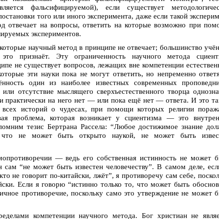
вляется фальсифицируемой), если существует методологичес
остановки того или иного эксперимента, даже если такой экспери
од отвечает на вопросы, ответить на которые возможно при по
лируемых экспериментов.
а которые научный метод в принципе не отвечает; большинство учё
 это признаёт. Эту ограниченность научного метода сциент
нципе не существует вопросов, лежащих вне компетенции естестве
оторые эти науки пока не могут ответить, но непременно ответ
нность один из наиболее известных современных проповедни
 или отсутствие мыслящего сверхъестественного творца однозн
и практически на него нет — или пока ещё нет — ответа. И это т
и всех историй о чудесах, при помощи которых религии пораж
ая проблема, которая возникает у сциентизма — это внутрен
спомним тезис Бертрана Рассела: “Любое достижимое знание до
, что не может быть открыто наукой, не может быть извес
амопротиворечии — ведь его собственная истинность не может 
он сам “не может быть известен человечеству”. В самом деле, есл
то не говорит по-китайски, лжёт”, я противоречу сам себе, поско
йски. Если я говорю “истинно только то, что может быть обосно
ичное противоречие, поскольку само это утверждение не может 
еделами компетенции научного метода. Бог христиан не являе