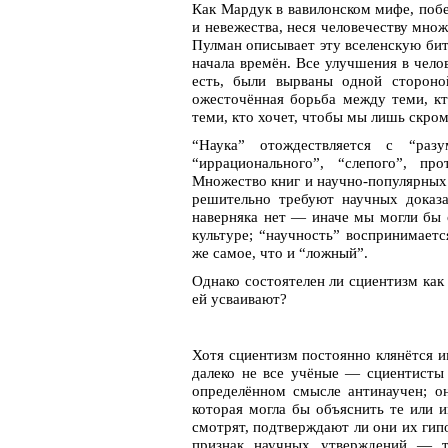
Как Мардук в вавилонском мифе, поб
и невежества, неся человечеству мно
Пулман описывает эту вселенскую бит
начала времён. Все улучшения в челов
есть, были вырваны одной стороно
ожесточённая борьба между теми, кт
теми, кто хочет, чтобы мы лишь скро
“Наука” отождествляется с “ра
“иррационального”, “слепого”, п
Множество книг и научно-популярных
решительно требуют научных доказа
наверняка нет — иначе мы могли бы 
культуре; “научность” воспринимает
же самое, что и “ложный”.
Однако состоятелен ли сциентизм как
ей усваивают?
Хотя сциентизм постоянно клянётся и
далеко не все учёные — сциентисты 
определённом смысле антинаучен; о
которая могла бы объяснить те или 
смотрят, подтверждают ли они их гип
признак научных утверждений — т