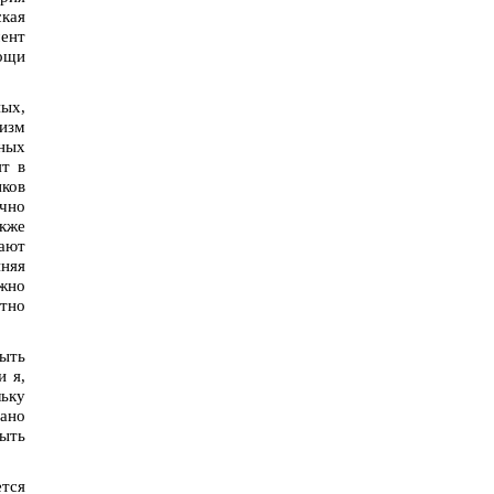
кая
мент
мощи
ных,
изм
нных
ят в
ков
ачно
акже
ают
няя
лжно
тно
быть
и я,
льку
вано
быть
тся