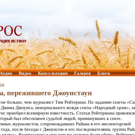
Аудио
Видео
Консультации
Галерея
Блоги
ов
а, пережившего Джоунстаун
ауне больше, чем журналист Тим Рейтерман. По заданию газеты «Са
ь Джима Джоунса, ненормального вождя секты «Народный храм», за
оунс приобрел всемирную известность. Статьи Рейтермана привлекл
оторый был обеспокоен судьбой людей, примкнувших к секте.
енных журналистов, сопровождавших Райана в его инспекторской
 года, после беседы с Джоунсом и его последователями, группа Рай
 храма». Конгрессмен и еще четыре человек были убиты, Рейтерма