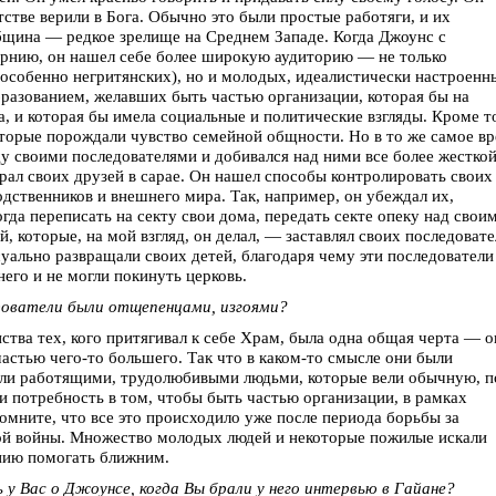
тстве верили в Бога. Обычно это были простые работяги, и их
бщина — редкое зрелище на Среднем Западе. Когда Джоунс с
орнию, он нашел себе более широкую аудиторию — не только
особенно негритянских), но и молодых, идеалистически настроенн
бразованием, желавших быть частью организации, которая бы на
а, и которая бы имела социальные и политические взгляды. Кроме т
торые порождали чувство семейной общности. Но в то же самое в
 своими последователями и добивался над ними все более жестко
пирал своих друзей в сарае. Он нашел способы контролировать своих
одственников и внешнего мира. Так, например, он убеждал их,
гда переписать на секту свои дома, передать секте опеку над свои
, которые, на мой взгляд, он делал, — заставлял своих последоват
суально развращали своих детей, благодаря чему эти последователи
него и не могли покинуть церковь.
едователи были отщепенцами, изгоями?
нства тех, кого притягивал к себе Храм, была одна общая черта — 
астью чего-то большего. Так что в каком-то смысле они были
ыли работящими, трудолюбивыми людьми, которые вели обычную, п
и потребность в том, чтобы быть частью организации, в рамках
омните, что все это происходило уже после периода борьбы за
кой войны. Множество молодых людей и некоторые пожилые искали
нию помогать ближним.
 у Вас о Джоунсе, когда Вы брали у него интервью в Гайане?