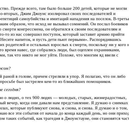
ство. Прежде всего, там было больше 200 детей, которые не могли
Во-вторых, Джим Джоунс изолировал своих последователей и
репетиций самоубийства и имитаций нападения на поселок. В-треть
таким образом, что исход не вызывал сомнений. Он послал боевиков
о смерти конгрессмена, он обратился к своим последователям и
то-то из нас совершил поступок, который заставит армию прийти
. Несите напиток, и пусть дети пьют первыми». Распорядившись
 их родителей и остальных взрослых к смерти, поскольку ни у кого 
то время навес, где собрались люди, был оцеплен охранниками,
, так что никто не мог уйти. Похоже, что многим яд ввели с
нсом?
раной в голове, причем стреляли в упор. Я полагаю, что он либо
й просьбе был застрелен кем-то из ближайших помощников.
е сегодня?
ю о людях, о тех 900 людях — молодых, старых, жизнерадостных,
ый вечер, когда они давали нам представление. Я думаю о снимках
илах, которые публикуют снова, и снова, и снова. Я думаю и о том,
аю все эти события от начала до конца каждый день, но они прихо
ом таких событий, как трагедия в Джоунстауне, они становятся час