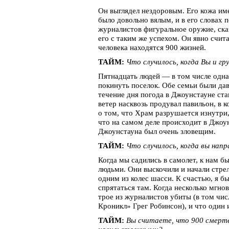
Он выглядел нездоровым. Его кожа име
было довольно вялым, и в его словах 
журналистов фигуральное оружие, сказ
его с таким же успехом. Он явно счит
человека находятся 900 жизней.
ТАЙМ:
Что случилось, когда Вы и г
Пятнадцать людей — в том числе одна
покинуть поселок. Обе семьи были д
течение дня погода в Джоунстауне ста
ветер насквозь продувал павильон, в
о том, что Храм разрушается изнутри,
что на самом деле происходит в Джоун
Джоунстауна был очень зловещим.
ТАЙМ:
Что случилось, когда вы нап
Когда мы садились в самолет, к нам 
людьми. Они выскочили и начали стрел
одним из колес шасси. К счастью, я бы
спрятаться там. Когда несколько мгнов
трое из журналистов убиты (в том чи
Кроникл» Грег Робинсон), и что один 
ТАЙМ:
Вы считаете, что 900 смерте