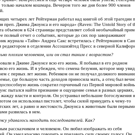
 только началом кошмара. Вечером того же дня более 900 членов
й.
ющих четырех лет Рейтерман работал над книгой об этой трагедии 
я преп. Джима Джоунса и его народа» (Raven: The Untold Story of t
книга объемом в 624 страницы представляет собой необычайный прим
ее полный отчет о событиях, которые до сих пор завораживают
дник журнала «Тайм» Андреа Сакс встретилась с Рейтерманом в Сан
м редактором в отделении Ассошиэйтед Пресс в северной Калифор
но плохим человеком, или он стал таким с возрастом?
овали в Джиме Джоунсе всю его жизнь. Я побывал в его родном
всю его жизнь. И я убежден, что семена безумия, которое мир увид
 нем с первых лет жизни. Ребенком он не получал должного внимани
емье, где большую часть доходов приносила мать, а отец был вечн
удоспособную жизнь сократил горчичный газ Первой мировой войны
оунс пытался найти признание и ощущение семьи в разных церквях,
жажду власти и контроля. Он устраивал небольшие богослужения 
 потом он использовал пистолет, чтобы силой принудить к чему-то
етских лет, а равно и жестокость Джоунса к животным были первым
ами развилась в нем.
нсу удавалось находить последователей. Как?
ным рассказчиком и человеком. Он любил изображать из себя
й. Он умел красиво говорить и придавать силу своему голосу. Он