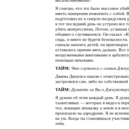
насильственными?
Я считаю, что это было массовое убий
иметь намерения покончить с собой. 
подготовил их к смерти посредством 
в тот последний день он устроил все 
убить конгрессмена. Потом, услышав 
объявил о случившемся. Он сказал: «К
сюда, и никто не будетв безопасности
сначала напоить детей, он приговорил
оставалось причин жить дальше. Все э
вооруженными винтовками и арбалетами
помощью инъекции.
ТАЙМ:
Что случилось с самим Джоу
Джима Джоунса нашли с огнестрельной 
застрелился сам, либо по собственно
ТАЙМ:
Думаете ли Вы о Джоунстаун
Я думаю об этом каждый день. Я дума
талантливых — которых я видел в перв
тел, лежащих вповалку а земле и в мог
произошло на аэродроме. Я не вспомин
на ум. Когда ты становишься участник
тебя.