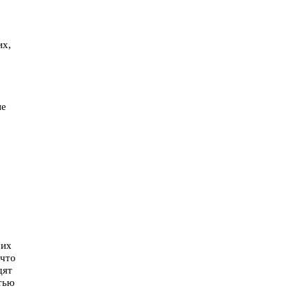
их,
не
 их
 что
дят
тью