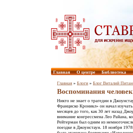
Главная
О центре
Библиотека
Главная
»
Блоги
»
Блог Виталий Питан
Воспоминания человек
Никто не знает о трагедии в Джоунст
Франциско Кроникл» он начал изучат
месяцев до того, как 30 лет назад Дж
внимание конгрессмена Лео Райана, к
Рейтерман был одним из немногочисл
поездке в Джоунстаун. 18 ноября 1978
была атакована боевиками «Народного