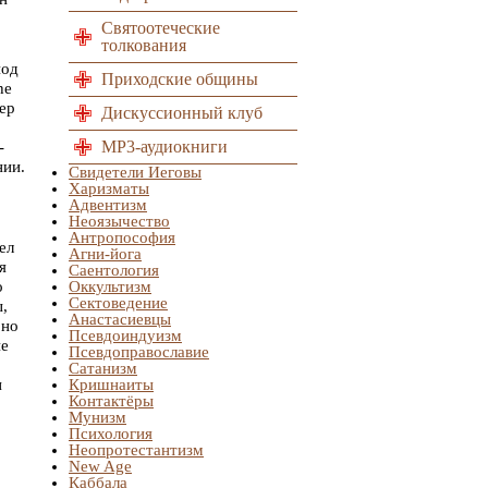
Святоотеческие
толкования
под
Приходские общины
he
ер
Дискуссионный клуб
MP3-аудиокниги
-
нии.
Свидетели Иеговы
Харизматы
Адвентизм
Неоязычество
Антропософия
ел
Агни-йога
я
Саентология
о
Оккультизм
Сектоведение
,
Анастасиевцы
 но
Псевдоиндуизм
не
Псевдоправославие
Сатанизм
и
Кришнаиты
Контактёры
Мунизм
Психология
Неопротестантизм
New Age
Каббала