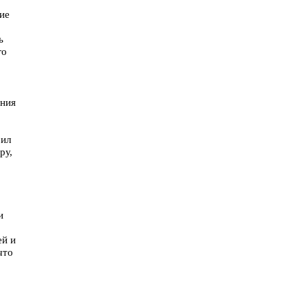
ие
ь
го
ения
рил
ру,
и
ей и
что