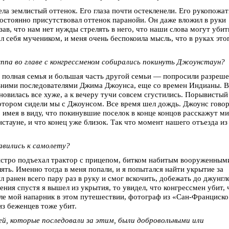
ла землистый оттенок. Его глаза почти остекленели. Его рукопожат
постоянно присутствовал оттенок паранойи. Он даже вложил в руки
ав, что нам нет нужды стрелять в него, что наши слова могут убит
ал себя мучеником, и меня очень беспокоила мысль, что в руках это
руппа во главе с конгрессменом собирались покинуть Джоунстаун?
 полная семья и большая часть другой семьи — попросили разреш
авними последователями Джима Джоунса, еще со времен Индианы. В
новилась все хуже, а к вечеру тучи совсем сгустились. Порывистый
 котором сидели мы с Джоунсом. Все время шел дождь. Джоунс гово
 имея в виду, что покинувшие поселок в конце концов расскажут ми
стауне, и что конец уже близок. Так что момент нашего отъезда из
равились к самолету?
быстро подъехал трактор с прицепом, битком набитым вооруженным
ять. Именно тогда в меня попали, и я попытался найти укрытие за
л ранен всего пару раз в руку и смог вскочить, добежать до джунгл
ения спустя я вышел из укрытия, то увидел, что конгрессмен убит, 
сле мой напарник в этом путешествии, фотограф из «Сан-Франциско
из беженцев тоже убит.
й, которые последовали за этим, были добровольными или