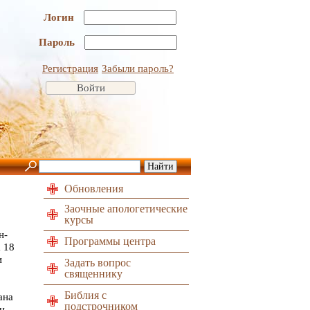
Логин
Пароль
Регистрация
Забыли пароль?
Обновления
Заочные апологетические
курсы
н-
Программы центра
 18
и
Задать вопрос
священнику
Библия с
ана
подстрочником
н