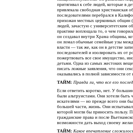
притягивал к себе людей, которые в де
привлекала свободная христианская о
последователями перебрался в Калиф
прихожан местных церковных общин (
людей, зачастую с университетским о
практике воплощала то, о чем говорил
он создавал внутри Храма общины, ко
он ломал обычные семейные узы между
власти — так же, как он в детстве за
последователей и изолировать их от р
пожертвовать все свое имущество, ино
детьми. Одна из самых жестоких вещей
писать ложные заявления, что они сек
оказывались в полной зависимости от 
ТАЙМ:
Правда ли, что все его посл
Если ответить коротко, нет. У больши
были альтруистами. Они хотели быть ч
искателями — но прежде всего они б
большей части, жизнь. Они испытывал
которой могли бы приносить пользу. П
гражданские права и после Вьетнамс
возможности дать выход своему жела
ТАЙМ:
Какое впечатление сложилось