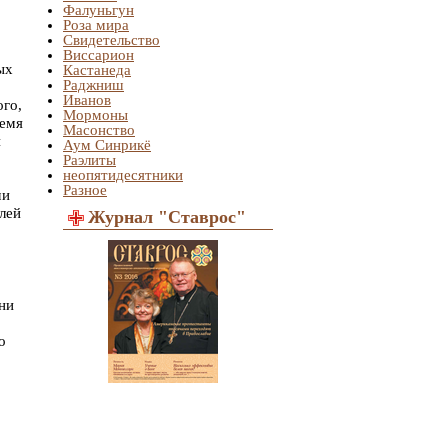
Фалуньгун
Роза мира
Свидетельство
Виссарион
ых
Кастанеда
Раджниш
Иванов
ого,
Мормоны
ремя
Масонство
й
Аум Синрикё
Раэлиты
неопятидесятники
Разное
ми
елей
Журнал "Ставрос"
они
о