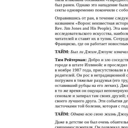
был ранен. Однако это нападение было
секты одновременно покончили с собо
Оправившись от ран, в течение следу
названием «Ворон: неизвестная истори
Rev. Jim Jones and His People). Эта 
исследовательского искусства, наибол
читателей и ставят их в тупик. Сотру
Франциско, где он работает новостны
ТАЙМ:
Был ли Джим Джоунс изначаль
Тим Рейтерман:
Добро и зло соседств
городе в штате Иллинойс и проследил 
в ноябре 1987 года, присутствовали в
родителей. Он рос в нетрадиционной с
погружен в тяжелые раздумья (его тр
оставивший рубцы на его легких). Дж
в то же время он ощущал непомерную 
сеновале и запирал там своих друзей;
своего лучшего друга. Эти события д
ласточками той болезни, которая с год
ТАЙМ:
Однако всю свою жизнь Джоу
Даже в детстве он был очень обаятель
священнослужителя. Он развлекал люде