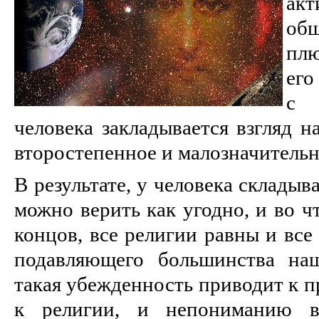
ак
общ
пл
его
с 
человека закладывается взгляд н
второстепенное и малозначительн
В результате, у человека складыв
можно верить как угодно, и во чт
концов, все религии равны и все
подавляющего большинства наш
такая убежденность приводит к 
к религии, и непониманию в