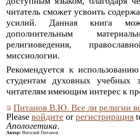
доступным языком, благодаря ч
читатель сможет усвоить содерж
усилий. Данная книга мож
дополнительным матери
религиоведения, правосла
миссиологии.
Рекомендуется к использованию
студентам духовных учебных з
читателям имеющим интерес к пред
Питанов В.Ю. Все ли религии в
Please
войдите
or
регистрирация
t
Апологетика
.
Автор:
Виталий Питанов