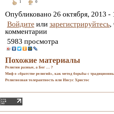
1
0
Понравилось
Не
понравилось
Опубликовано
26 октября, 2013 - 
Войдите
или
зарегистрируйтесь
,
комментарии
5983 просмотра
Похожие материалы
Религии разные, а Бог … ?
Миф о «братстве религий», как метод борьбы с традиционн
Религиозная толерантность или Иисус Христос