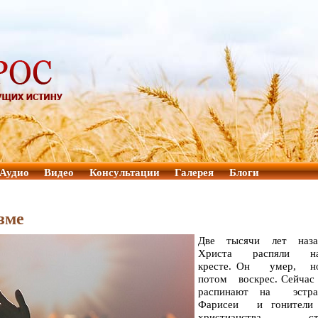
Аудио
Видео
Консультации
Галерея
Блоги
зме
Две тысячи лет на
Христа распяли
кресте. Он умер,
потом воскрес. Сейчас 
распинают на эстра
Фарисеи и гонит
христианства ст