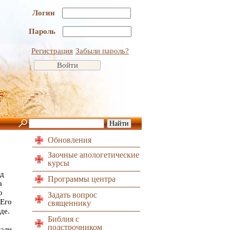
Логин
Пароль
Регистрация
Забыли пароль?
Обновления
Заочные апологетические
курсы
зад
Программы центра
 на
 но
Задать вопрос
Его
священнику
де.
Библия с
ели
подстрочником
али