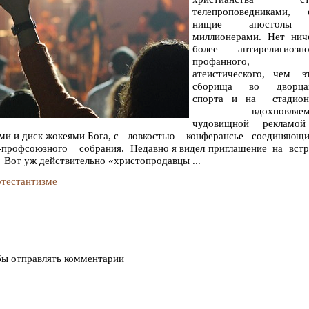
телепроповедниками, 
нищие апостолы
миллионерами. Нет нич
более антирелигиозно
профанного,
атеистического, чем 
сборища во двор
спорта и на стадион
вдохновляем
чудовищной рекламо
ами и диск жокеями Бога, с ловкостью конферансье соединяющ
профсоюзного собрания. Недавно я видел приглашение на встр
 Вот уж действительно «христопродавцы ...
отестантизме
бы отправлять комментарии