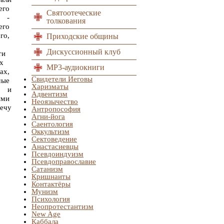
его
Святоотеческие
 -
толкования
его
го,
Приходские общины
Дискуссионный клуб
эти
цах
MP3-аудиокниги
ах,
Свидетели Иеговы
ые
Харизматы
й и
Адвентизм
ими
Неоязычество
ечу
Антропософия
Агни-йога
Саентология
Оккультизм
Сектоведение
Анастасиевцы
Псевдоиндуизм
Псевдоправославие
Сатанизм
Кришнаиты
Контактёры
Мунизм
Психология
Неопротестантизм
New Age
Каббала