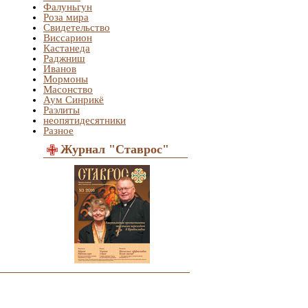
Фалуньгун
Роза мира
Свидетельство
Виссарион
Кастанеда
Раджниш
Иванов
Мормоны
Масонство
Аум Синрикё
Раэлиты
неопятидесятники
Разное
Журнал "Ставрос"