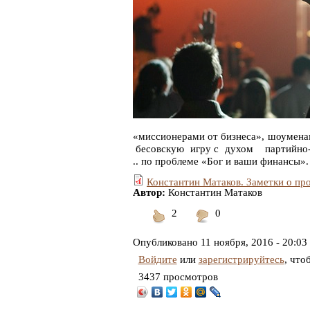
«миссионерами от бизнеса», шоумен
бесовскую игру с духом партийно-
.. по проблеме «Бог и ваши финансы».
Константин Матаков. Заметки о пр
Автор:
Константин Матаков
2
0
Понравилось
Не
понравилось
Опубликовано
11 ноября, 2016 - 20:03
Войдите
или
зарегистрируйтесь
, что
3437 просмотров