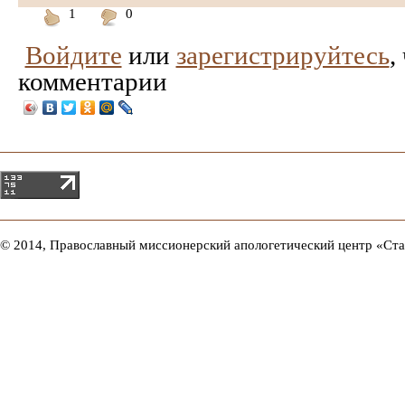
1
0
Понравилось
Не
Войдите
или
зарегистрируйтесь
,
понравилось
комментарии
© 2014, Православный миссионерский апологетический центр «Ст