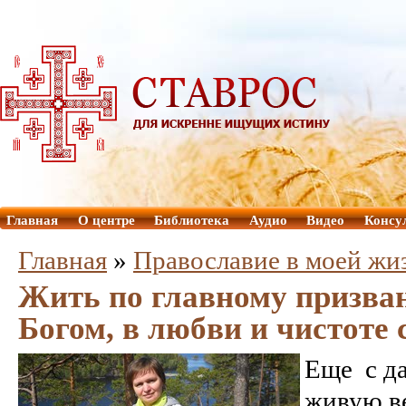
Главная
О центре
Библиотека
Аудио
Видео
Консу
Главная
»
Православие в моей жи
Жить по главному призван
Богом, в любви и чистоте
Еще с да
живую ве