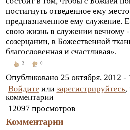
состоит в том, чтобы с Божией п
постигнуть отведенное ему место
предназначенное ему служение. 
свою жизнь в служении вечному -
созерцании, в Божественной ткани
благословенная и счастливая».
2
0
Понравилось
Не
понравилось
Опубликовано
25 октября, 2012 - 
Войдите
или
зарегистрируйтесь
,
комментарии
12097 просмотров
Комментарии