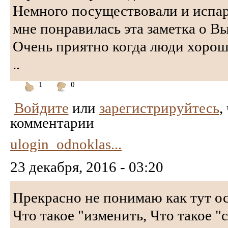
Немного посуществовали и испар
мне понравилась эта заметка о В
Очень приятно когда люди хорош
..
1
0
Понравилось
Не
Войдите
или
зарегистрируйтесь
,
понравилось
комментарии
ulogin_odnoklas...
23 декабря, 2016 - 03:20
Прекрасно не понимаю как тут о
Что такое "изменить, Что такое "