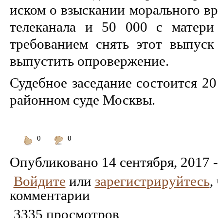
иском о взыскании морального вр
телеканала и 50 000 с матери
требованием снять этот выпус
выпустить опровержение.
Судебное заседание состоится 2
районном суде Москвы.
0
0
Понравилось
Не
понравилось
Опубликовано
14 сентября, 2017 -
Войдите
или
зарегистрируйтесь
,
комментарии
3335 просмотров