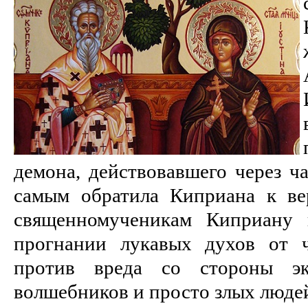
демона, действовавшего через ч
самым обратила Киприана к ве
священномученикам Киприану 
прогнании лукавых духов от ч
против вреда со стороны экс
волшебников и просто злых люде