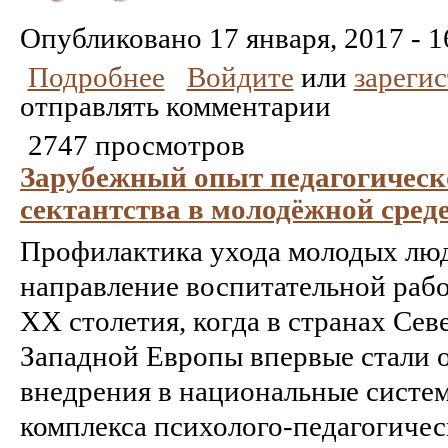
Понравилось
Не
понравилось
Опубликовано
17 января, 2017 - 1
Подробнее
Войдите
или
зареги
отправлять комментарии
2747 просмотров
Зарубежный опыт педагогичес
сектантства в молодёжной сред
Профилактика ухода молодых люд
направление воспитательной работ
ХХ столетия, когда в странах Се
Западной Европы впервые стали 
внедрения в национальные систе
комплекса психолого-педагогичес