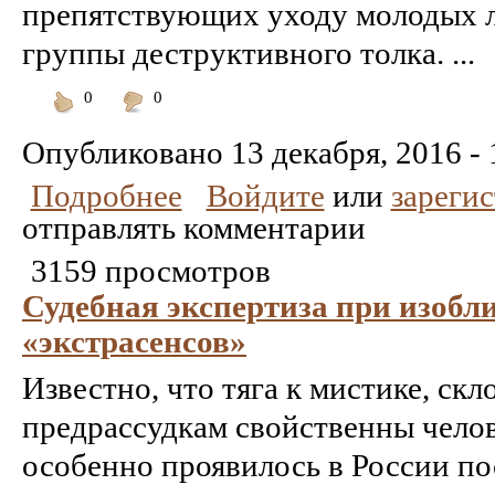
препятствующих уходу молодых 
группы деструктивного толка. ...
0
0
Понравилось
Не
понравилось
Опубликовано
13 декабря, 2016 - 
Подробнее
Войдите
или
зареги
отправлять комментарии
3159 просмотров
Судебная экспертиза при изоб
«экстрасенсов»
Известно, что тяга к мистике, скл
предрассудкам свойственны чело
особенно проявилось в России по