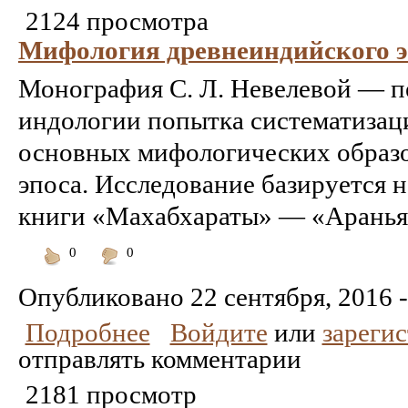
2124 просмотра
Мифология древнеиндийского э
Монография С. Л. Невелевой — пе
индологии попытка систематизац
основных мифологических образ
эпоса. Исследование базируется н
книги «Махабхараты» — «Араньяк
0
0
Понравилось
Не
понравилось
Опубликовано
22 сентября, 2016 -
Подробнее
Войдите
или
зареги
отправлять комментарии
2181 просмотр