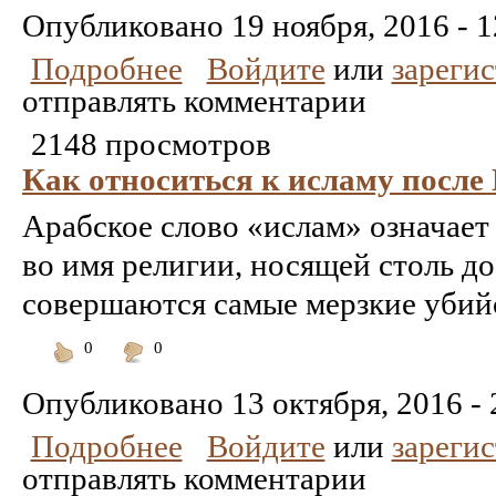
понравилось
Опубликовано
19 ноября, 2016 - 1
Подробнее
Войдите
или
зареги
отправлять комментарии
2148 просмотров
Как относиться к исламу после
Арабское слово «ислам» означает
во имя религии, носящей столь д
совершаются самые мерзкие убийст
0
0
Понравилось
Не
понравилось
Опубликовано
13 октября, 2016 - 
Подробнее
Войдите
или
зареги
отправлять комментарии