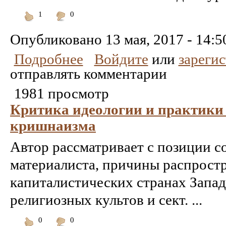
1
0
Понравилось
Не
понравилось
Опубликовано
13 мая, 2017 - 14:5
Подробнее
Войдите
или
зареги
отправлять комментарии
1981 просмотр
Критика идеологии и практики
кришнаизма
Автор рассматривает с позиции со
материалиста, причины распрост
капиталистических странах Запа
религиозных культов и сект. ...
0
0