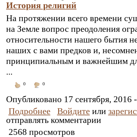
История религий
На протяжении всего времени су
на Земле вопрос преодоления огр
относительности нашего бытия не
наших с вами предков и, несомне
принципиальным и важнейшим дл
...
0
0
Понравилось
Не
понравилось
Опубликовано
17 сентября, 2016 -
Подробнее
Войдите
или
зареги
отправлять комментарии
2568 просмотров