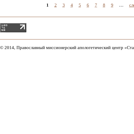
1
2
3
4
5
6
7
8
9
…
сл
© 2014, Православный миссионерский апологетический центр «Ст