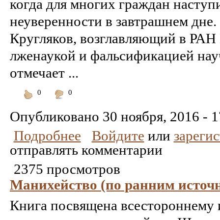
когда для многих граждан наступ
неуверенности в завтрашнем дне.
Кругляков, возглавляющий в РАН
лженаукой и фальсификацией нау
отмечает ...
0
0
Понравилось
Не
понравилось
Опубликовано
30 ноября, 2016 - 1
Подробнее
Войдите
или
зареги
отправлять комментарии
2375 просмотров
Манихейство (по ранним источ
Книга посвящена всестороннему 