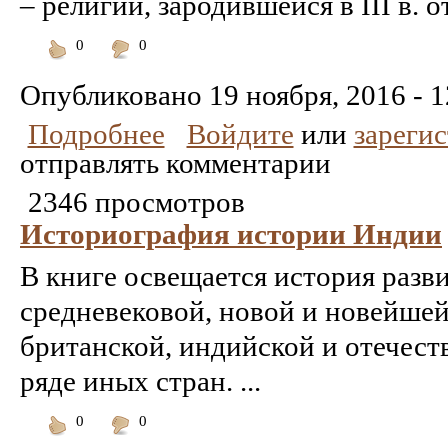
– религии, зародившейся в III в. от 
0
0
Понравилось
Не
понравилось
Опубликовано
19 ноября, 2016 - 1
Подробнее
Войдите
или
зареги
отправлять комментарии
2346 просмотров
Историография истории Индии
В книге освещается история разв
средневековой, новой и новейше
британской, индийской и отечеств
ряде иных стран. ...
0
0
Понравилось
Не