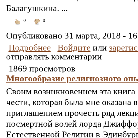
Балагушкина. ...
0
0
Понравилось
Не
понравилось
Опубликовано
31 марта, 2018 - 16
Подробнее
Войдите
или
зареги
отправлять комментарии
1869 просмотров
Многообразие религиозного оп
Своим возникновением эта книга 
чести, которая была мне оказана в
приглашением прочесть ряд лекц
посмертной волей лорда Джиффо
Естественной Религии в Эдинбургс