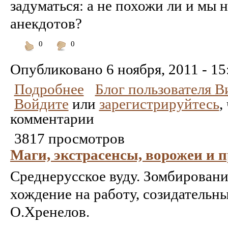
задуматься: а не похожи ли и мы н
анекдотов?
0
0
Понравилось
Не
понравилось
Опубликовано
6 ноября, 2011 - 15
Подробнее
Блог пользователя 
Войдите
или
зарегистрируйтесь
,
комментарии
3817 просмотров
Маги, экстрасенсы, ворожеи и п
Среднерусское вуду. Зомбировани
хождение на работу, созидательн
О.Хренелов.