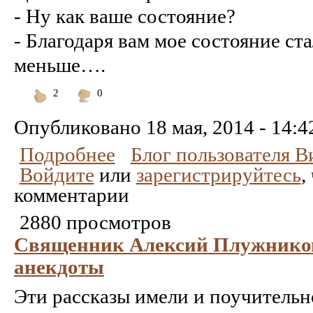
- Ну как ваше состояние?
- Благодаря вам мое состояние ст
меньше….
2
0
Понравилось
Не
понравилось
Опубликовано
18 мая, 2014 - 14:4
Подробнее
Блог пользователя 
Войдите
или
зарегистрируйтесь
,
комментарии
2880 просмотров
Священник Алексий Плужников
анекдоты
Эти рассказы имели и поучительно