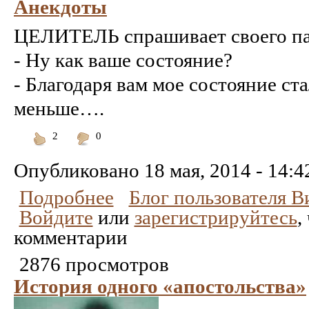
Анекдоты
ЦЕЛИТЕЛЬ спрашивает своего па
- Ну как ваше состояние?
- Благодаря вам мое состояние ст
меньше….
2
0
Понравилось
Не
понравилось
Опубликовано
18 мая, 2014 - 14:4
Подробнее
Блог пользователя 
Войдите
или
зарегистрируйтесь
,
комментарии
2876 просмотров
История одного «апостольства»