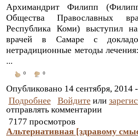
Архимандрит Филипп (Филипп
Общества Православных вра
Республика Коми) выступил на
врачей в Самаре с доклад
нетрадиционные методы лечения:
...
0
0
Понравилось
Не
понравилось
Опубликовано
14 сентября, 2014 -
Подробнее
Войдите
или
зареги
отправлять комментарии
7177 просмотров
Альтернативная [здравому смы