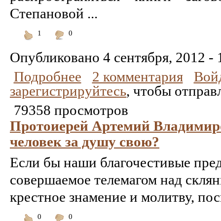
Степановой ...
1
0
Понравилось
Не
понравилось
Опубликовано
4 сентября, 2012 - 
Подробнее
2 комментария
Вой
зарегистрируйтесь
, чтобы отправ
79358 просмотров
Протоиерей Артемий Владимиро
человек за душу свою?
Если бы наши благочестивые пред
совершаемое телемагом над склян
крестное знамение и молитву, по
0
0