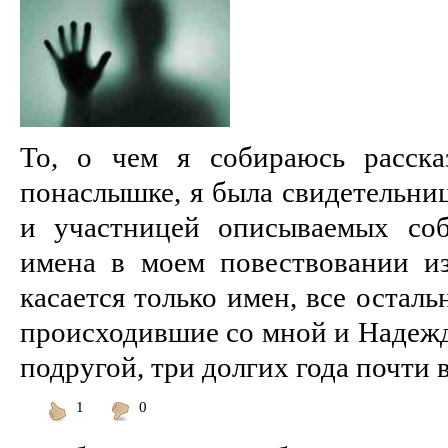
To, о чем я собираюсь расска
понаслышке, я была свидетельниц
и участницей описываемых соб
имена в моем повествовании и
касается только имен, все осталь
происходившие со мной и Надежд
подругой, три долгих года почти во
1
0
Понравилось
Не
понравилось