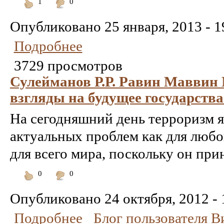
1
0
Понравилось
Не
понравилось
Опубликовано
25 января, 2013 - 1
Подробнее
3729 просмотров
Сулейманов Р.Р. Равин Маввин 
взгляды на будущее государств
На сегодняшний день терроризм я
актуальных проблем как для любог
для всего мира, поскольку он пр
0
0
Понравилось
Не
понравилось
Опубликовано
24 октября, 2012 - 
Подробнее
Блог пользователя 