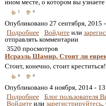
ином месте, о котором вы узнаете в
1
0
Понравилось
Не
понравилось
Опубликовано
27 сентября, 2015 -
Подробнее
Войдите
или
зареги
отправлять комментарии
3520 просмотров
Исраэль Шамир. Стоит ли евре
Стоит, конечно, стоит креститься!
0
0
Понравилось
Не
понравилось
Опубликовано
4 ноября, 2014 - 13
Подробнее
Блог пользователя 
Войдите
или
зарегистрируйтесь
,