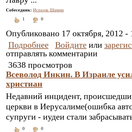
Coбеседник:
Исраэль Шамир
1
0
Понравилось
Не
понравилось
Опубликовано
17 октября, 2012 - 
Подробнее
Войдите
или
зареги
отправлять комментарии
3638 просмотров
Всеволод Инкин. В Израиле уси
христиан
Недавний инцидент, происшедши
церкви в Иерусалиме(ошибка авто
супруги - иудеи стали забрасыва
0
0