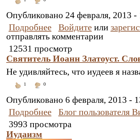
Понравилось
Не
понравилось
Опубликовано
24 февраля, 2013 -
Подробнее
Войдите
или
зареги
отправлять комментарии
12531 просмотр
Святитель Иоанн Златоуст. Сло
Не удивляйтесь, что иудеев я наз
1
0
Понравилось
Не
понравилось
Опубликовано
6 февраля, 2013 - 1
Подробнее
Блог пользователя 
3993 просмотра
Иудаизм