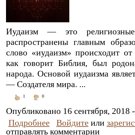
Иудаизм — это религиозные
распространены главным образ
слово «иудаизм» происходит от
как говорит Библия, был родон
народа. Основой иудаизма являет
— Создателя мира. ...
1
0
Понравилось
Не
понравилось
Опубликовано
16 сентября, 2018 -
Подробнее
Войдите
или
зареги
отправлять комментарии