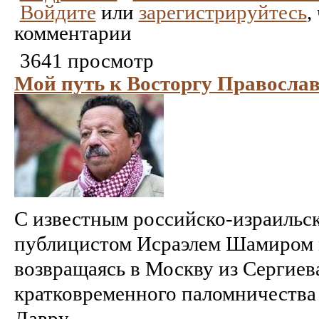
Войдите
или
зарегистрируйтесь
,
комментарии
3641 просмотр
Мой путь к Восторгу Правосла
С известным российско-израильс
публицистом Исраэлем Шамиром 
возвращаясь в Москву из Сергиева
кратковременного паломничества
Лавру ...