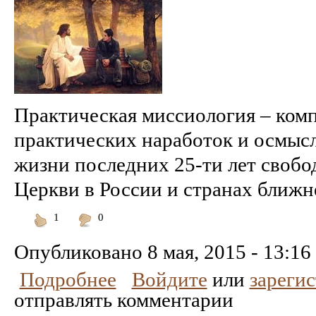
Практическая миссиология – комп
практических наработок и осмыс
жизни последних 25-ти лет своб
Церкви в России и странах ближнег
1
0
Понравилось
Не
понравилось
Опубликовано
8 мая, 2015 - 13:16
Подробнее
Войдите
или
зареги
отправлять комментарии