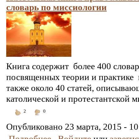
словарь по миссиологии
Книга содержит более 400 слова
посвященных теории и практике 
также около 40 статей, описыва
католической и протестантской ми
2
0
Понравилось
Не
понравилось
Опубликовано
23 марта, 2015 - 10
Подробнее
Войдите
или
зареги