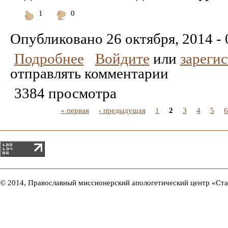
1
0
Понравилось
Не
понравилось
Опубликовано
26 октября, 2014 - 
Подробнее
Войдите
или
зареги
отправлять комментарии
3384 просмотра
« первая
‹ предыдущая
1
2
3
4
5
6
© 2014, Православный миссионерский апологетический центр «Ст