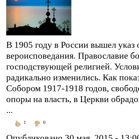
В 1905 году в России вышел указ 
вероисповедания. Православие б
господствующей религией. Услов
радикально изменились. Как пока
Собором 1917-1918 годов, свобод
опоры на власть, в Церкви обрадо
...
1
0
Понравилось
Не
понравилось
Опубликовано
30 мая, 2015 - 13:0