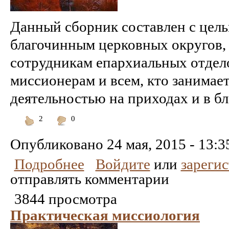
Данный сборник составлен с цель
благочинным церковных округов, 
сотрудникам епархиальных отдело
миссионерам и всем, кто занимае
деятельностью на приходах и в бла
2
0
Понравилось
Не
понравилось
Опубликовано
24 мая, 2015 - 13:3
Подробнее
Войдите
или
зареги
отправлять комментарии
3844 просмотра
Практическая миссиология