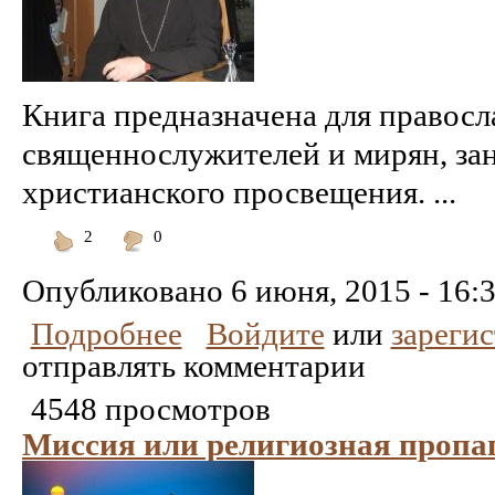
Книга предназначена для правос
священнослужителей и мирян, з
христианского просвещения. ...
2
0
Понравилось
Не
понравилось
Опубликовано
6 июня, 2015 - 16:
Подробнее
Войдите
или
зареги
отправлять комментарии
4548 просмотров
Миссия или религиозная пропа