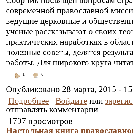
Сборник посвящен вопросам стра
современной православной миссии
ведущие церковные и общественны
ученые рассказывают о своих тео
практических наработках в облас
полезные советы, делятся резуль
работы. Для широкого круга чита
1
0
Понравилось
Не
понравилось
Опубликовано
28 марта, 2015 - 15
Подробнее
Войдите
или
зареги
отправлять комментарии
1797 просмотров
Настольная книга православно