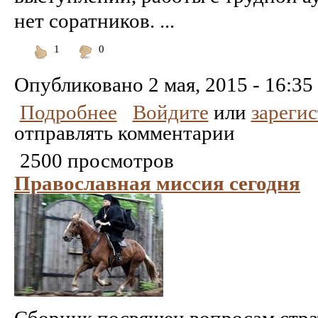
нет соратников. ...
1
0
Понравилось
Не
понравилось
Опубликовано
2 мая, 2015 - 16:35
Подробнее
Войдите
или
зареги
отправлять комментарии
2500 просмотров
Православная миссия сегодня