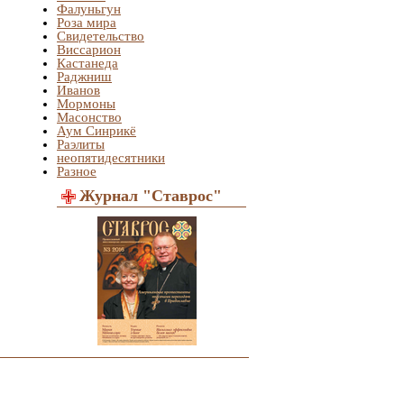
Фалуньгун
Роза мира
Свидетельство
Виссарион
Кастанеда
Раджниш
Иванов
Мормоны
Масонство
Аум Синрикё
Раэлиты
неопятидесятники
Разное
Журнал "Ставрос"