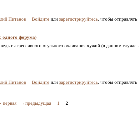
2
алий Питанов
Войдите
или
зарегистрируйтесь
, чтобы отправлять
с одного форума)
оведь с агрессивного огульного охаивания чужой (в данном случае -
алий Питанов
Войдите
или
зарегистрируйтесь
, чтобы отправлять
« первая
‹ предыдущая
1
2