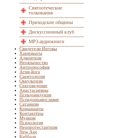
Святоотеческие
толкования
Приходские общины
Дискуссионный клуб
MP3-аудиокниги
Свидетели Иеговы
Харизматы
Адвентизм
Неоязычество
Антропософия
Агни-йога
Саентология
Оккультизм
Сектоведение
Анастасиевцы
Псевдоиндуизм
Псевдоправославие
Сатанизм
Кришнаиты
Контактёры
Мунизм
Психология
Неопротестантизм
New Age
Каббала