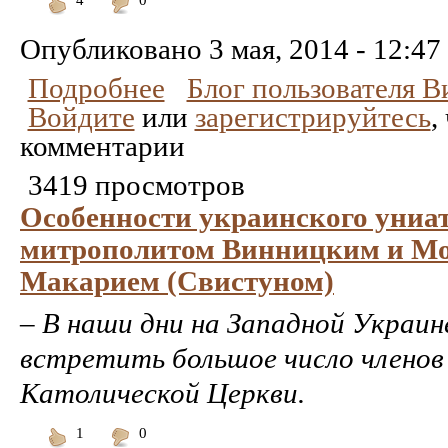
Понравилось
Не
понравилось
Опубликовано
3 мая, 2014 - 12:47
Подробнее
Блог пользователя 
Войдите
или
зарегистрируйтесь
,
комментарии
3419 просмотров
Особенности украинского униа
митрополитом Винницким и М
Макарием (Свистуном)
–
В наши дни на Западной Украи
встретить большое число членов
Католической Церкви.
1
0