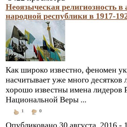
Неоязыческая религиозность в
народной республики в 1917-192
Как широко известно, феномен у
насчитывает уже много десятков 
хорошо известны имена лидеров 
Национальной Веры ...
1
0
Понравилось
Не
понравилось
Опубликовано
30 августа, 2016 - 