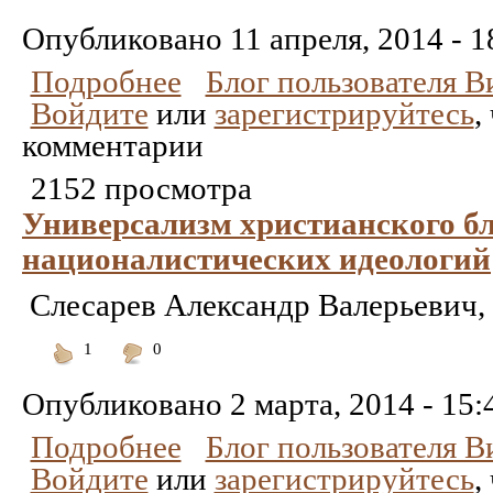
Понравилось
Не
понравилось
Опубликовано
11 апреля, 2014 - 1
Подробнее
Блог пользователя 
Войдите
или
зарегистрируйтесь
,
комментарии
2152 просмотра
Универсализм христианского бл
националистических идеологий
Слесарев Александр Валерьевич,
1
0
Понравилось
Не
понравилось
Опубликовано
2 марта, 2014 - 15:
Подробнее
Блог пользователя 
Войдите
или
зарегистрируйтесь
,