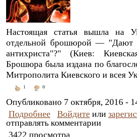
Настоящая статья вышла на У
отдельной брошюрой — "Дают л
антихриста"?" (Киев: Киевска
Брошюра была издана по благос
Митрополита Киевского и всея У
1
0
Понравилось
Не
понравилось
Опубликовано
7 октября, 2016 - 1
Подробнее
Войдите
или
зареги
отправлять комментарии
3422 просмотра