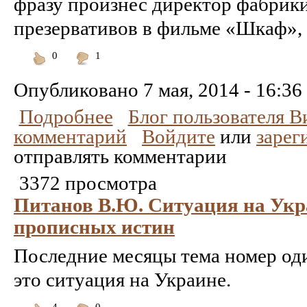
фразу произнес директор фабрики
презервативов в фильме «Шкаф», 
0
1
Понравилось
Не
понравилось
Опубликовано
7 мая, 2014 - 16:36
Подробнее
Блог пользователя 
комментарий
Войдите
или
зарег
отправлять комментарии
3372 просмотра
Питанов В.Ю. Ситуация на Укр
прописных истин
Последние месяцы тема номер о
это ситуация на Украине.
4
0