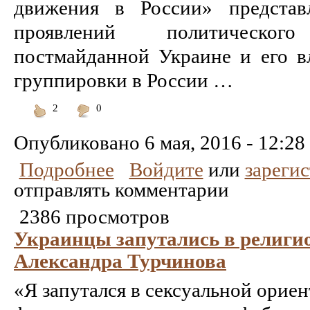
движения в России» представ
проявлений политическо
постмайданной Украине и его в
группировки в России …
2
0
Понравилось
Не
понравилось
Опубликовано
6 мая, 2016 - 12:28
Подробнее
Войдите
или
зареги
отправлять комментарии
2386 просмотров
Украинцы запутались в религи
Александра Турчинова
«Я запутался в сексуальной орие