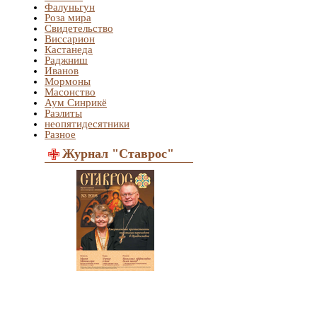
Фалуньгун
Роза мира
Свидетельство
Виссарион
Кастанеда
Раджниш
Иванов
Мормоны
Масонство
Аум Синрикё
Раэлиты
неопятидесятники
Разное
Журнал "Ставрос"