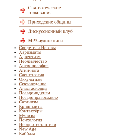
Святоотеческие
толкования
Приходские общины
Дискуссионный клуб
MP3-аудиокниги
Свидетели Иеговы
Харизматы
Адвентизм
Неоязычество
Антропософия
Агни-йога
Саентология
Оккультизм
Сектоведение
Анастасиевцы
Псевдоиндуизм
Псевдоправославие
Сатанизм
Кришнаиты
Контактёры
Мунизм
Психология
Неопротестантизм
New Age
Каббала