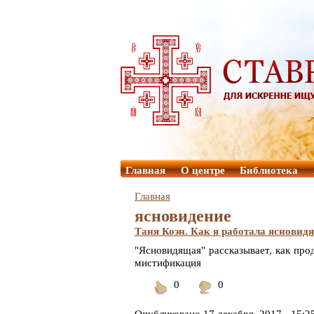
Главная
О центре
Библиотека
Главная
ясновидение
Таня Коэн. Как я работала ясновид
"Ясновидящая" рассказывает, как пр
мистификация
0
0
Понравилось
Не
понравилось