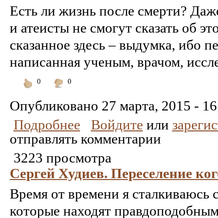
Есть ли жизнь после смерти? Даж
и атеисты не смогут сказать об это
сказанное здесь – выдумка, ибо п
написанная ученым, врачом, исслед
0
0
Понравилось
Не
понравилось
Опубликовано
27 марта, 2015 - 16
Подробнее
Войдите
или
зареги
отправлять комментарии
3223 просмотра
Сергей Худиев. Переселение ког
Время от времени я сталкиваюсь 
которые находят правдоподобным