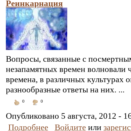
Реинкарнация
Вопросы, связанные с посмертны
незапамятных времен волновали ч
времена, в различных культурах о
разнообразные ответы на них. ...
0
0
Понравилось
Не
понравилось
Опубликовано
5 августа, 2012 - 1
Подробнее
Войдите
или
зареги