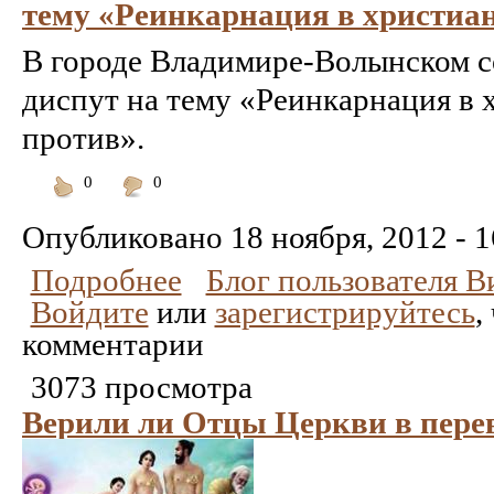
тему «Реинкарнация в христиан
В городе Владимире-Волынском с
диспут на тему «Реинкарнация в х
против».
0
0
Понравилось
Не
понравилось
Опубликовано
18 ноября, 2012 - 1
Подробнее
Блог пользователя 
Войдите
или
зарегистрируйтесь
,
комментарии
3073 просмотра
Верили ли Отцы Церкви в пер