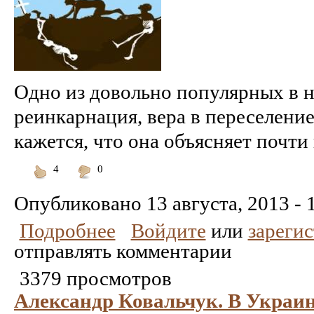
Одно из довольно популярных в 
реинкарнация, вера в переселени
кажется, что она объясняет почти в
4
0
Понравилось
Не
понравилось
Опубликовано
13 августа, 2013 - 
Подробнее
Войдите
или
зареги
отправлять комментарии
3379 просмотров
Александр Ковальчук. В Украин