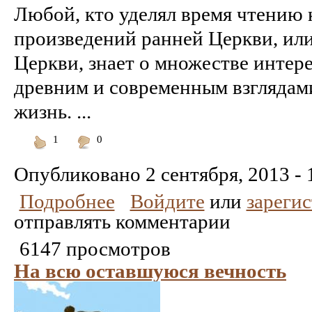
Любой, кто уделял время чтению 
произведений ранней Церкви, ил
Церкви, знает о множестве инте
древним и современным взглядам
жизнь. ...
1
0
Понравилось
Не
понравилось
Опубликовано
2 сентября, 2013 - 
Подробнее
Войдите
или
зареги
отправлять комментарии
6147 просмотров
На всю оставшуюся вечность