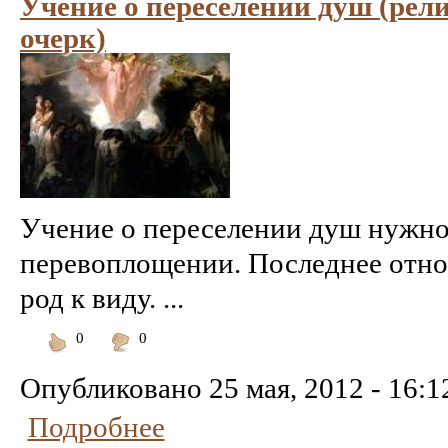
Учение о переселении душ (рел
очерк)
Учение о переселении душ нужно 
перевоплощении. Последнее относ
род к виду. ...
0
0
Понравилось
Не
понравилось
Опубликовано
25 мая, 2012 - 16:1
Подробнее