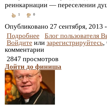
реинкарнации — переселении души
1
0
Понравилось
Не
понравилось
Опубликовано
27 сентября, 2013 -
Подробнее
Блог пользователя 
Войдите
или
зарегистрируйтесь
,
комментарии
2847 просмотров
Дойти до финиша