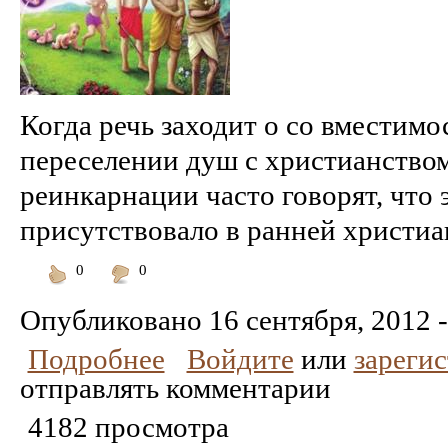
Когда речь заходит о со вместимо
переселении душ с христианство
реинкарнации часто говорят, что 
присутствовало в ранней христиан
0
0
Понравилось
Не
понравилось
Опубликовано
16 сентября, 2012 -
Подробнее
Войдите
или
зареги
отправлять комментарии
4182 просмотра