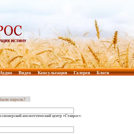
Аудио
Видео
Консультации
Галерея
Блоги
были пароль?
ссионерский апологетический центр «Ставрос».