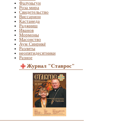
Фалуньгун
Роза мира
Свидетельство
Виссарион
Кастанеда
Раджниш
Иванов
Мормоны
Масонство
Аум Синрикё
Раэлиты
неопятидесятники
Разное
Журнал "Ставрос"