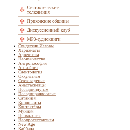
Святоотеческие
толкования
Приходские общины
Дискуссионный клуб
MP3-аудиокниги
Свидетели Иеговы
Харизматы
Адвентизм
Неоязычество
Антропософия
Агни-йога
Саентология
Оккультизм
Сектоведение
Анастасиевцы
Псевдоиндуизм
Псевдоправославие
Сатанизм
Кришнаиты
Контактёры
Мунизм
Психология
Неопротестантизм
New Age
Каббала