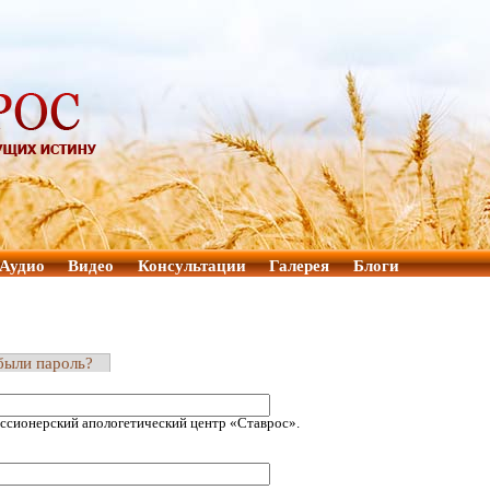
Аудио
Видео
Консультации
Галерея
Блоги
были пароль?
ссионерский апологетический центр «Ставрос».