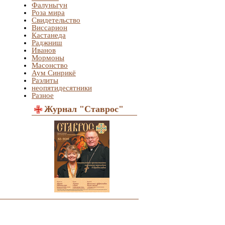
Фалуньгун
Роза мира
Свидетельство
Виссарион
Кастанеда
Раджниш
Иванов
Мормоны
Масонство
Аум Синрикё
Раэлиты
неопятидесятники
Разное
Журнал "Ставрос"