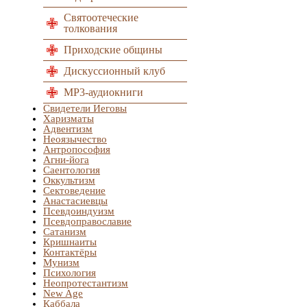
Святоотеческие
толкования
Приходские общины
Дискуссионный клуб
MP3-аудиокниги
Свидетели Иеговы
Харизматы
Адвентизм
Неоязычество
Антропософия
Агни-йога
Саентология
Оккультизм
Сектоведение
Анастасиевцы
Псевдоиндуизм
Псевдоправославие
Сатанизм
Кришнаиты
Контактёры
Мунизм
Психология
Неопротестантизм
New Age
Каббала