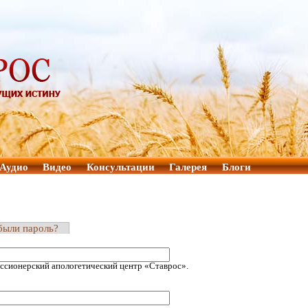
Аудио
Видео
Консультации
Галерея
Блоги
были пароль?
ссионерский апологетический центр «Ставрос».