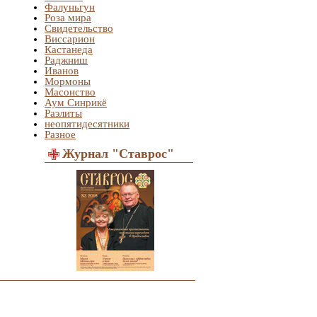
Фалуньгун
Роза мира
Свидетельство
Виссарион
Кастанеда
Раджниш
Иванов
Мормоны
Масонство
Аум Синрикё
Раэлиты
неопятидесятники
Разное
Журнал "Ставрос"