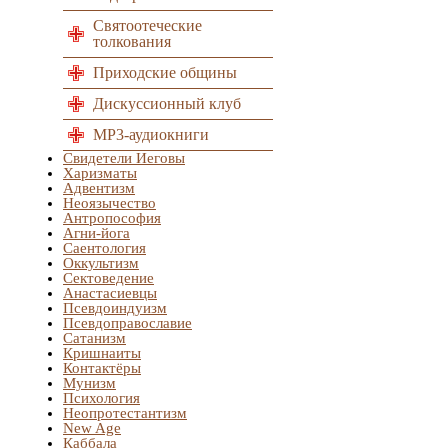
Святоотеческие
толкования
Приходские общины
Дискуссионный клуб
MP3-аудиокниги
Свидетели Иеговы
Харизматы
Адвентизм
Неоязычество
Антропософия
Агни-йога
Саентология
Оккультизм
Сектоведение
Анастасиевцы
Псевдоиндуизм
Псевдоправославие
Сатанизм
Кришнаиты
Контактёры
Мунизм
Психология
Неопротестантизм
New Age
Каббала