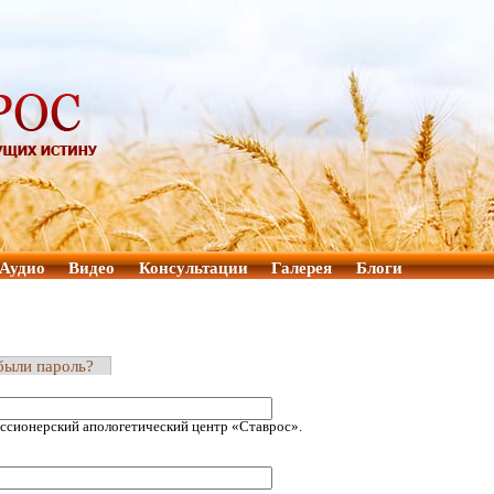
Аудио
Видео
Консультации
Галерея
Блоги
были пароль?
ссионерский апологетический центр «Ставрос».