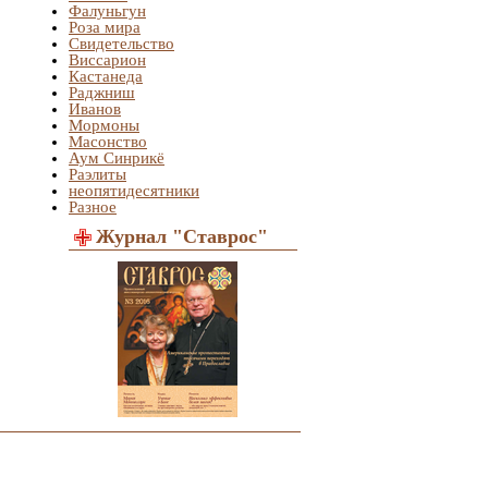
Фалуньгун
Роза мира
Свидетельство
Виссарион
Кастанеда
Раджниш
Иванов
Мормоны
Масонство
Аум Синрикё
Раэлиты
неопятидесятники
Разное
Журнал "Ставрос"