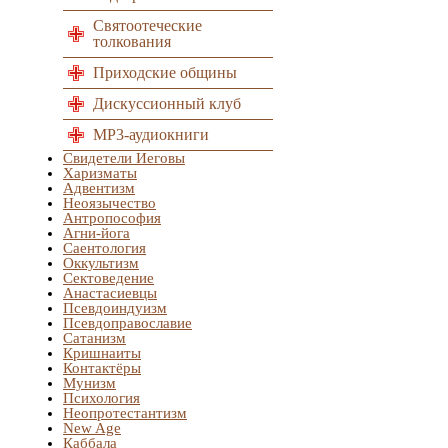
Святоотеческие
толкования
Приходские общины
Дискуссионный клуб
MP3-аудиокниги
Свидетели Иеговы
Харизматы
Адвентизм
Неоязычество
Антропософия
Агни-йога
Саентология
Оккультизм
Сектоведение
Анастасиевцы
Псевдоиндуизм
Псевдоправославие
Сатанизм
Кришнаиты
Контактёры
Мунизм
Психология
Неопротестантизм
New Age
Каббала