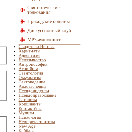
Святоотеческие
толкования
Приходские общины
Дискуссионный клуб
MP3-аудиокниги
Свидетели Иеговы
Харизматы
Адвентизм
Неоязычество
Антропософия
Агни-йога
Саентология
Оккультизм
Сектоведение
Анастасиевцы
Псевдоиндуизм
Псевдоправославие
Сатанизм
Кришнаиты
Контактёры
Мунизм
Психология
Неопротестантизм
New Age
Каббала