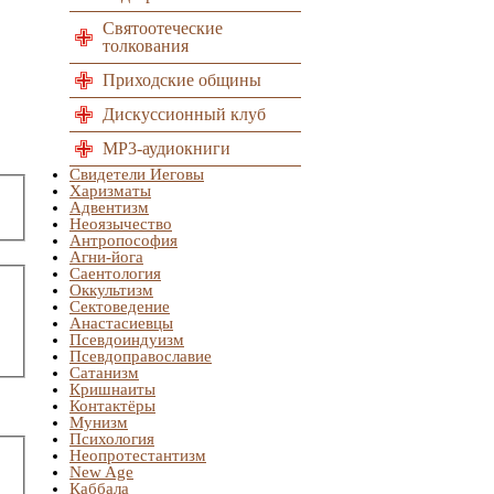
Святоотеческие
толкования
Приходские общины
Дискуссионный клуб
MP3-аудиокниги
Свидетели Иеговы
Харизматы
Адвентизм
Неоязычество
Антропософия
Агни-йога
Саентология
Оккультизм
Сектоведение
Анастасиевцы
Псевдоиндуизм
Псевдоправославие
Сатанизм
Кришнаиты
Контактёры
Мунизм
Психология
Неопротестантизм
New Age
Каббала