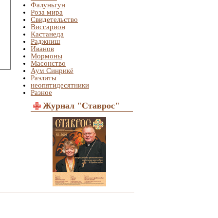
Фалуньгун
Роза мира
Свидетельство
Виссарион
Кастанеда
Раджниш
Иванов
Мормоны
Масонство
Аум Синрикё
Раэлиты
неопятидесятники
Разное
Журнал "Ставрос"