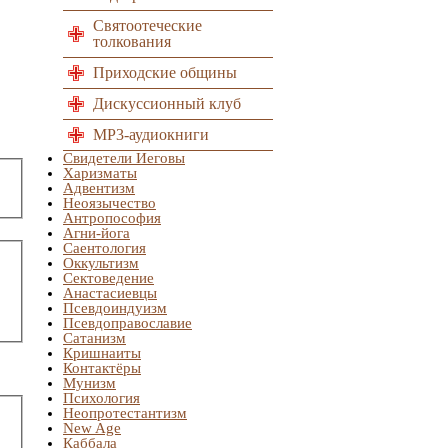
Святоотеческие
толкования
Приходские общины
Дискуссионный клуб
MP3-аудиокниги
Свидетели Иеговы
Харизматы
Адвентизм
Неоязычество
Антропософия
Агни-йога
Саентология
Оккультизм
Сектоведение
Анастасиевцы
Псевдоиндуизм
Псевдоправославие
Сатанизм
Кришнаиты
Контактёры
Мунизм
Психология
Неопротестантизм
New Age
Каббала