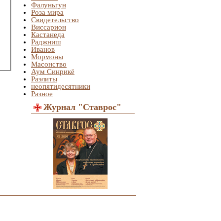
Фалуньгун
Роза мира
Свидетельство
Виссарион
Кастанеда
Раджниш
Иванов
Мормоны
Масонство
Аум Синрикё
Раэлиты
неопятидесятники
Разное
Журнал "Ставрос"