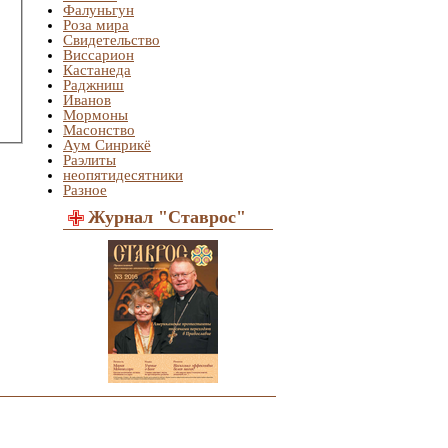
Фалуньгун
Роза мира
Свидетельство
Виссарион
Кастанеда
Раджниш
Иванов
Мормоны
Масонство
Аум Синрикё
Раэлиты
неопятидесятники
Разное
Журнал "Ставрос"