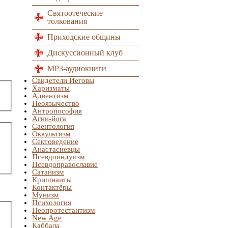
Святоотеческие
толкования
Приходские общины
Дискуссионный клуб
MP3-аудиокниги
Свидетели Иеговы
Харизматы
Адвентизм
Неоязычество
Антропософия
Агни-йога
Саентология
Оккультизм
Сектоведение
Анастасиевцы
Псевдоиндуизм
Псевдоправославие
Сатанизм
Кришнаиты
Контактёры
Мунизм
Психология
Неопротестантизм
New Age
Каббала