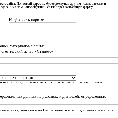
ма с сайта. Почтовый адрес не будет доступен другим пользователям и
пределённых вами оповещений и связи через контактную форму.
Надёжность пароля:
овых материалов с сайта:
логетический центр «Ставрос»
я на сайте будут показываться с учётом выбранного часового пояса.
персональных данных на условиях и для целей, определенных
ы выяснить, являетесь ли Вы человеком или представляете из себя