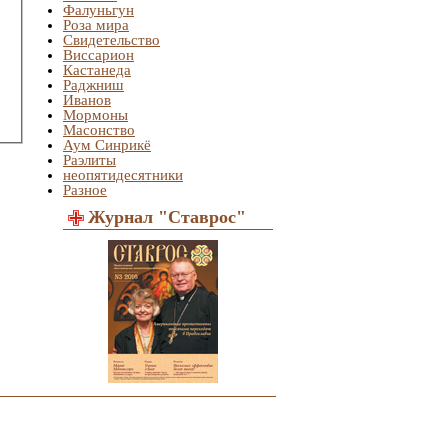
Фалуньгун
Роза мира
Свидетельство
Виссарион
Кастанеда
Раджниш
Иванов
Мормоны
Масонство
Аум Синрикё
Раэлиты
неопятидесятники
Разное
Журнал "Ставрос"