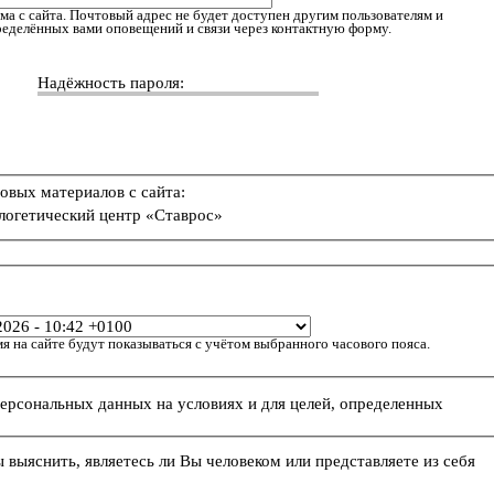
ма с сайта. Почтовый адрес не будет доступен другим пользователям и
пределённых вами оповещений и связи через контактную форму.
Надёжность пароля:
овых материалов с сайта:
логетический центр «Ставрос»
я на сайте будут показываться с учётом выбранного часового пояса.
персональных данных на условиях и для целей, определенных
ы выяснить, являетесь ли Вы человеком или представляете из себя