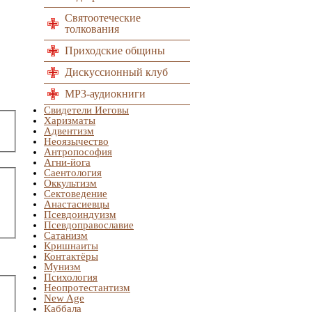
Святоотеческие
толкования
Приходские общины
Дискуссионный клуб
MP3-аудиокниги
Свидетели Иеговы
Харизматы
Адвентизм
Неоязычество
Антропософия
Агни-йога
Саентология
Оккультизм
Сектоведение
Анастасиевцы
Псевдоиндуизм
Псевдоправославие
Сатанизм
Кришнаиты
Контактёры
Мунизм
Психология
Неопротестантизм
New Age
Каббала