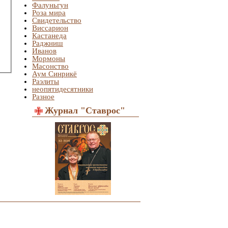
Фалуньгун
Роза мира
Свидетельство
Виссарион
Кастанеда
Раджниш
Иванов
Мормоны
Масонство
Аум Синрикё
Раэлиты
неопятидесятники
Разное
Журнал "Ставрос"