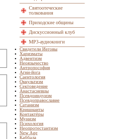
Святоотеческие
толкования
Приходские общины
Дискуссионный клуб
MP3-аудиокниги
Свидетели Иеговы
Харизматы
Адвентизм
Неоязычество
Антропософия
Агни-йога
Саентология
Оккультизм
Сектоведение
Анастасиевцы
Псевдоиндуизм
Псевдоправославие
Сатанизм
Кришнаиты
Контактёры
Мунизм
Психология
Неопротестантизм
New Age
Каббала