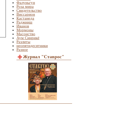
Фалуньгун
Роза мира
Свидетельство
Виссарион
Кастанеда
Раджниш
Иванов
Мормоны
Масонство
Аум Синрикё
Раэлиты
неопятидесятники
Разное
Журнал "Ставрос"