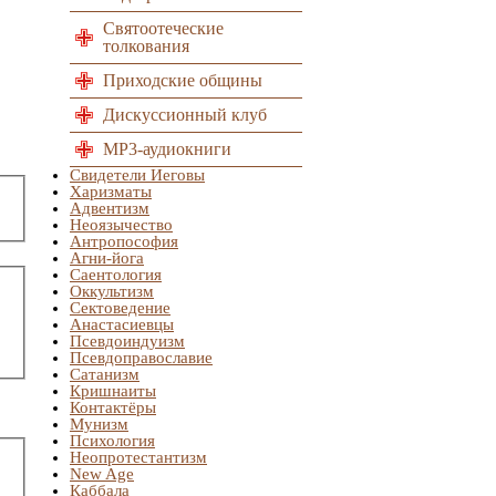
Святоотеческие
толкования
Приходские общины
Дискуссионный клуб
MP3-аудиокниги
Свидетели Иеговы
Харизматы
Адвентизм
Неоязычество
Антропософия
Агни-йога
Саентология
Оккультизм
Сектоведение
Анастасиевцы
Псевдоиндуизм
Псевдоправославие
Сатанизм
Кришнаиты
Контактёры
Мунизм
Психология
Неопротестантизм
New Age
Каббала