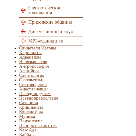
Святоотеческие
толкования
Приходские общины
Дискуссионный клуб
MP3-аудиокниги
Свидетели Иеговы
Харизматы
Адвентизм
Неоязычество
Антропософия
Агни-йога
Саентология
Оккультизм
Сектоведение
Анастасиевцы
Псевдоиндуизм
Псевдоправославие
Сатанизм
Кришнаиты
Контактёры
Мунизм
Психология
Неопротестантизм
New Age
Каббала