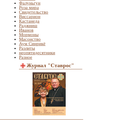
Фалуньгун
Роза мира
Свидетельство
Виссарион
Кастанеда
Раджниш
Иванов
Мормоны
Масонство
Аум Синрикё
Раэлиты
неопятидесятники
Разное
Журнал "Ставрос"