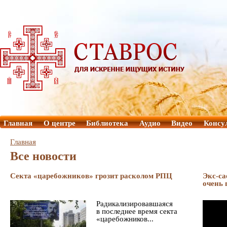
Главная
О центре
Библиотека
Аудио
Видео
Консу
Главная
Все новости
Секта «царебожников» грозит расколом РПЦ
Экс-са
очень 
Радикализировавшаяся
в последнее время секта
«царебожников...