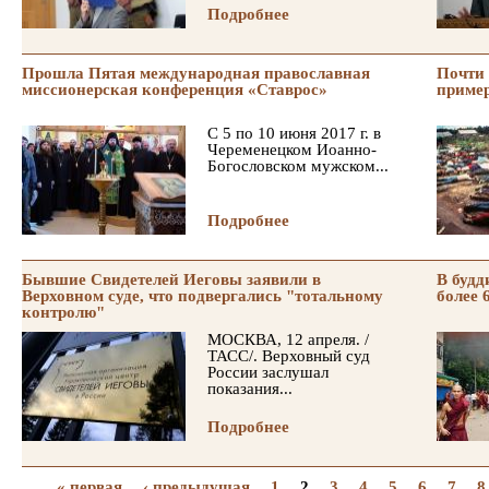
Подробнее
Прошла Пятая международная православная
Почти 
миссионерская конференция «Ставрос»
пример
С 5 по 10 июня 2017 г. в
Череменецком Иоанно-
Богословском мужском...
Подробнее
Бывшие Свидетелей Иеговы заявили в
В будд
Верховном суде, что подвергались "тотальному
более 
контролю"
МОСКВА, 12 апреля. /
ТАСС/. Верховный суд
России заслушал
показания...
Подробнее
« первая
‹ предыдущая
1
2
3
4
5
6
7
8