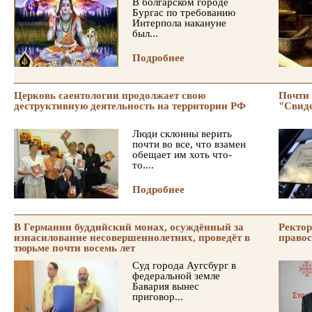
В болгарском городе
Бургас по требованию
Интерпола накануне
был...
Подробнее
Церковь саентологии продолжает свою
Почти
деструктивную деятельность на территории РФ
"Свид
Люди склонны верить
почти во все, что взамен
обещает им хоть что-
то....
Подробнее
В Германии буддийский монах, осуждённый за
Ректор
изнасилование несовершеннолетних, проведёт в
правос
тюрьме почти восемь лет
Суд города Аугсбург в
федеральной земле
Бавария вынес
приговор...