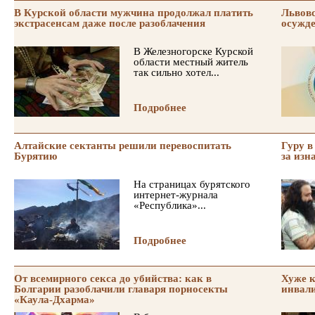
В Курской области мужчина продолжал платить
Львовс
экстрасенсам даже после разоблачения
осужд
В Железногорске Курской
области местный житель
так сильно хотел...
Подробнее
Алтайские сектанты решили перевоспитать
Гуру в
Бурятию
за изн
На страницах бурятского
интернет-журнала
«Республика»...
Подробнее
От всемирного секса до убийства: как в
Хуже к
Болгарии разоблачили главаря порносекты
инвали
«Каула-Дхарма»