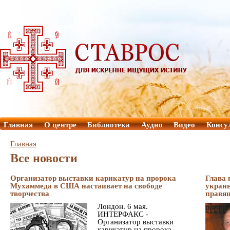
Главная
О центре
Библиотека
Аудио
Видео
Консу
Главная
Все новости
Организатор выставки карикатур на пророка
Глава
Мухаммеда в США настаивает на свободе
украин
творчества
правя
Лондон. 6 мая.
ИНТЕРФАКС -
Организатор выставки
карикатур на пророка...