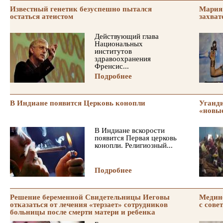
Известный генетик безуспешно пытался
Мария 
остаться атеистом
захва
Действующий глава
Национальных
институтов
здравоохранения
Френсис...
Подробнее
В Индиане появится Церковь конопли
Уганд
«новы
В Индиане вскорости
появится Первая церковь
конопли. Религиозный...
Подробнее
Решение беременной Свидетельницы Иеговы
Медин
отказаться от лечения «терзает» сотрудников
с сов
больницы после смерти матери и ребенка