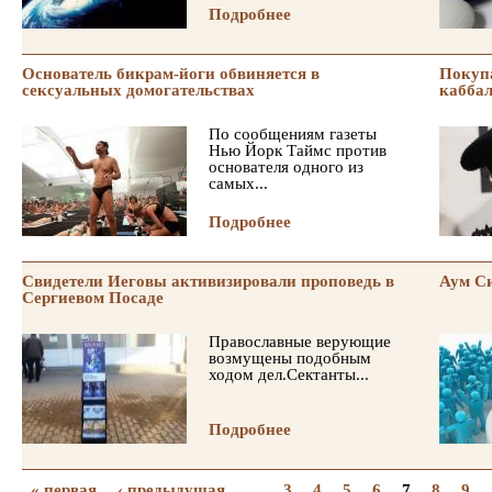
Подробнее
Основатель бикрам-йоги обвиняется в
Покуп
сексуальных домогательствах
каббал
По сообщениям газеты
Нью Йорк Таймс против
основателя одного из
самых...
Подробнее
Свидетели Иеговы активизировали проповедь в
Аум Си
Сергиевом Посаде
Православные верующие
возмущены подобным
ходом дел.Сектанты...
Подробнее
« первая
‹ предыдущая
…
3
4
5
6
7
8
9