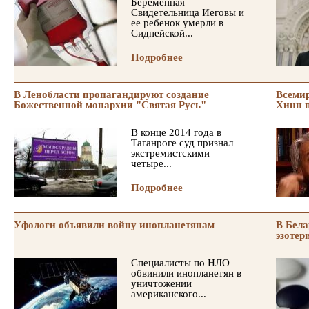
Беременная
Свидетельница Иеговы и
ее ребенок умерли в
Сиднейской...
Подробнее
В Ленобласти пропагандируют создание
Всемир
Божественной монархии "Святая Русь"
Хинн п
В конце 2014 года в
Таганроге суд признал
экстремистскими
четыре...
Подробнее
Уфологи объявили войну инопланетянам
В Бела
эзотер
Специалисты по НЛО
обвинили инопланетян в
уничтожении
американского...