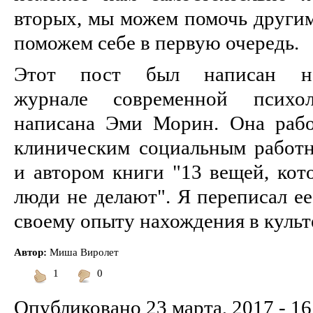
вторых, мы можем помочь другим 
поможем себе в первую очередь.
Этот пост был написан н
журнале современной психо
написана Эми Морин. Она рабо
клиническим социальным работн
и автором книги "13 вещей, кот
люди не делают". Я переписал е
своему опыту нахождения в культ
Автор:
Миша Виролет
1
0
Понравилось
Не
понравилось
Опубликовано
23 марта, 2017 - 16