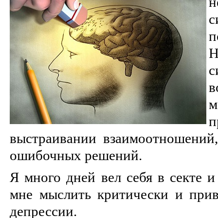
н
с
п
Н
в
п
выстраивании взаимоотношений
ошибочных решений.
Я много дней вел себя в секте и
мне мыслить критически и прив
депрессии.