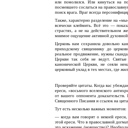
или помолился. Или кинуться на по
посмевшего сослаться на православну
поиск врага. Враг всегда персонифици
Также, характерно разделение на «мы
всячески клеймить. Всё это — показ
страстях, а не на действительном ж
мнимое ощущение активной духовной
Церковь нам сохранила довольно ка
приходскому священнику до церковн
реальное продвижение, нужны сканда
Церкви так себя не ведут. Святые
канонической Церкви, не сеяли нен
церковный уклад в тех местах, где жи
Проверяйте цитаты. Когда вас убежда
ереси, «восьмого вселенского антихр
от вашего оппонента доказательств.
Священного Писания и ссылок на цита
Тут есть несколько важных моментов:
— когда вам говорят о некоей ереси,
этой ереси. Что в православной догма
это искажение (новшество)? Необходи