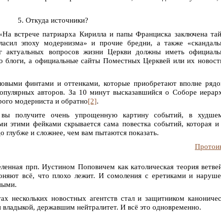
5. Откуда источники?
«На встрече патриарха Кирилла и папы Франциска заключена та
ласил эпоху модернизма» и прочие бредни, а также «скандаль
уг актуальных вопросов жизни Церкви должны иметь официаль
то блоги, а официальные сайты Поместных Церквей или их новос
ловыми финтами и оттенками, которые приобретают вполне ряд
популярных авторов. За 10 минут высказавшийся о Соборе иерар
ярого модерниста и обратно
[2]
.
е вы получите очень упрощенную картину событий, в худше
и этими фейками скрывается сама повестка событий, которая и
о глубже и сложнее, чем вам пытаются показать.
Протои
ленная прп. Иустином Поповичем как католическая теория ветве
оняют всё, что плохо лежит. И сомоления с еретиками и наруш
ными.
х нескольких новостных агентств стал и защитником канониче
и владыкой, державшим нейтралитет. И всё это одновременно.