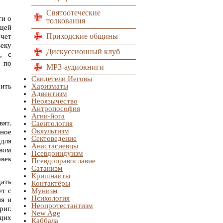
Святоотеческие
ти о
толкования
щей
Приходские общины
чет
еку
Дискуссионный клуб
я, с
 по
MP3-аудиокниги
Свидетели Иеговы
бить
Харизматы
Адвентизм
Неоязычество
Антропософия
Агни-йога
вят.
Саентология
Оккультизм
вное
Сектоведение
 для
Анастасиевцы
рвом
Псевдоиндуизм
овек
Псевдоправославие
Сатанизм
Кришнаиты
дать
Контактёры
ет с
Мунизм
Психология
ия и
Неопротестантизм
риг.
New Age
ющих
Каббала