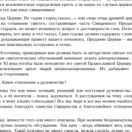
ся исключительно определения ереси, а не каких-то случаев церко
 тех или иных священников.
тца Церкви. Не «один старец сказал…» или «еще отцы древней це
на сочинение святого, составляющее часть Священного Предан
 старцем, но может возникнуть вопрос о достоверности слов. Поэ
ерять, кто кому и что сказал. Сама ссылка должна содержать слов
ы доказывающие правоту вашего оппонента. Предание Церкви – ж
жно максимально осторожно и точно.
Источники, приводимые вам должны быть за авторством святых от
щие святоотеческих обоснований начинают искать альтернативные.
х XI века (чтобы было непонятно это святой Православной Церкви
пользование цитат людей неканонизированных. Их добавляют 
а сторонников.
. Какое отношение к духовенству?
тика тех или иных позиций, решений или поступков духовенства
, а её носителя – повод задуматься. А рассуждения на тему «ос
 к чему клонит собеседник? Все мы люди и все мы можем ошибат
рована благодать таинства Священства и благоговейное отношен
ку личности того или иного епископа. При наличии бездоказател
лучше покинуть обсуждение. Тем паче – когда обвиняют весь кли
ящего. Такой разговор не имеет смысла, нельзя сделать лучше то,