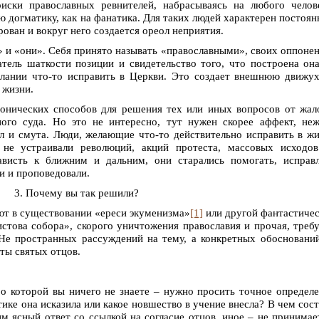
иски православных ревнителей, набрасываясь на любого челов
ю догматику, как на фанатика. Для таких людей характерен постоя
рован и вокруг него создается ореол неприятия.
» и «они». Себя принято называть «православными», своих оппоне
атель шаткости позиции и свидетельство того, что построена он
елании что-то исправить в Церкви. Это создает внешнюю движу
 жизни.
нонических способов для решения тех или иных вопросов от жа
ого суда. Но это не интересно, тут нужен скорее аффект, не
л и смута. Люди, желающие что-то действительно исправить в ж
 не устраивали революций, акций протеста, массовых исходов
ависть к ближним и дальним, они старались помогать, исправ
ли и проповедовали.
3. Почему вы так решили?
ют в существовании «ереси экуменизма»
[1]
или другой фантастиче
истова собора», скорого уничтожения православия и прочая, треб
 Не пространных рассуждений на тему, а конкретных обосновани
ты святых отцов.
 о которой вы ничего не знаете – нужно просить точное определ
тике она исказила или какое новшество в учение внесла? В чем сос
м ясный ответ со ссылкой на согласие отцов, иное – не принимае