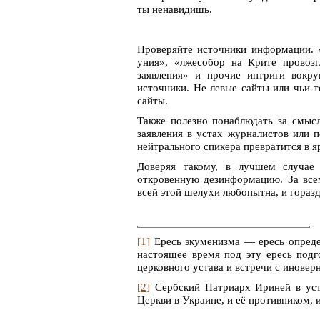
ты ненавидишь.
Проверяйте источники информации. 
уния», «лжесобор на Крите провозг
заявления» и прочие интриги вокр
источники. Не левые сайты или чьи-
сайты.
Также полезно понаблюдать за смыс
заявления в устах журналистов или 
нейтрального спикера превратится в 
Доверяя такому, в лучшем случа
откровенную дезинформацию. За всем
всей этой шелухи любопытна, и горазд
[1]
Ересь экуменизма — ересь опреде
настоящее время под эту ересь подг
церковного устава и встречи с иновер
[2]
Сербский Патриарх Ириней в уста
Церкви в Украине, и её противником, 