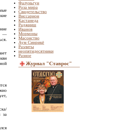
Фалуньгун
Роза мира
мые
Свидетельство
акие
Виссарион
Кастанеда
Раджниш
ение
Иванов
Мормоны
я —
Масонство
ься.
Аум Синрикё
Раэлиты
неопятидесятники
лает
Разное
ркви
Журнал "Ставрос"
чной
ится
жно
ует,
ска/
м за
ился