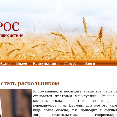
Аудио
Видео
Консультации
Галерея
Блоги
е стать раскольником
К сожалению, в последнее время всё чаще л
становятся жертвами манипуляций. Раньше 
касалось только политики, но теперь 
перекинулось и на Церковь. Для неё это явл
куда более опасно, т.к. приводит к смуще
людей, недовольствам и сопровождае