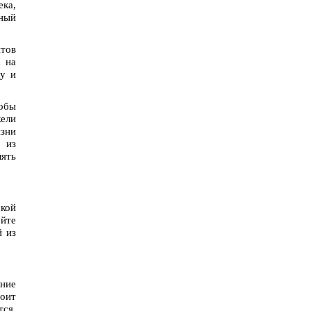
ека,
нный
нтов
а на
ху и
лобы
жели
изни
 из
лять
ской
уйте
й из
ение
тоит
тся.