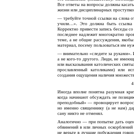
Все ответы на вопросы должны касать
жизни или дисциплинарных проступков
— требуйте точной ссылки на слова о
учили…». Это должна быть ссылка 
Корректно привести запись беседы со
последнее надлежит многократно пров
теме, а не общие рассуждения, якоб
материал, посему пользоваться им ну
— внимательно «следите за руками». 
а не кого-то другого. Люди, не имею
или высказывания католических святы
прославленный католиками) или ис
создания ощущения наличия множеств
4
Иногда вполне понятна разумная кри
когда начинают обсуждать не позицию
преподобный» — провоцирует вопрос:
но именно священнику (а не нам) да
сану никто не отменял.
Аналогично — при попытке дать оцен
обвинений в или личных оскорблений 
не верьте в лучшие побуждения говор