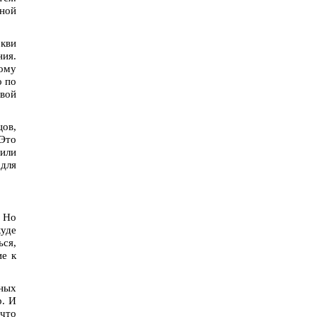
вной
ркви
ия.
тому
о по
ивой
цов,
 Это
 или
для
. Но
куде
ься,
ие к
ьных
р. И
 что