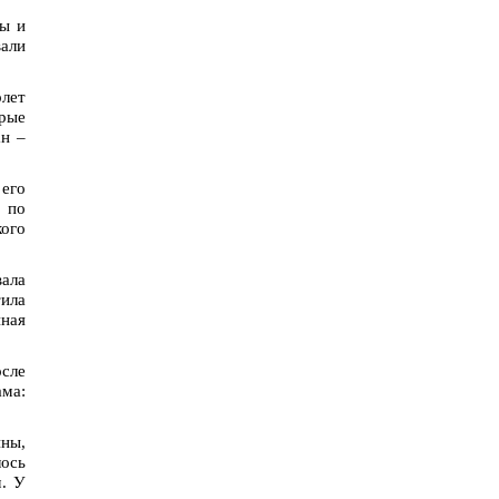
ты и
вали
олет
рые
ан –
 его
, по
ого
вала
тила
нная
осле
ама:
ины,
лось
м. У