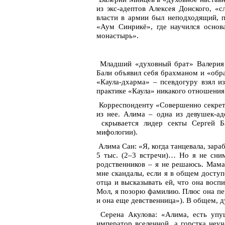
из экс-адептов Алексея Донского, «с
власти в армии был неподходящий, п
«Аум Синрикё», где научился основа
монастырь».
Младший «духовный брат» Валерия 
Бали объявил себя брахманом и «обр
«Каула-дхарма» – псевдогуру взял и
практике «Каула» никакого отношения 
Корреспонденту «Совершенно секретн
из нее. Алима – одна из девушек-а
скрывается лидер секты Сергей Ба
мифологии).
Алима Сан: «Я, когда танцевала, зара
5 тыс. (2–3 встречи)… Но я не сни
родственников – я не решаюсь. Мама
мне скандалы, если я в общем досту
отца и высказывать ей, что она восп
Мол, я позорю фамилию. Плюс она пер
и она еще девственница»). В общем, 
Серена Акулова: «Алима, есть упущ
император вселенной, а горстка неу