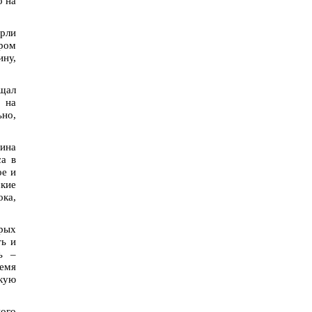
о на
ерли
ром
ину,
щал
й на
ьно,
ина
са в
ое и
ские
ока,
орых
ть и
ь –
ремя
скую
ного