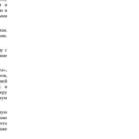
м и
ло и
омни
язи.
им.
ву с
ание
та»,
ров,
жкой
х и
деру
имум
ную
нако
 что
даже