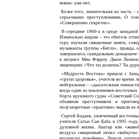
веков» уже нет.
Более того, значительная их часть –
серьезными преступлениями. О том,
«Совершенно секретно».
В середине 1960-х в среде западно
Изначально ашрам – это обитель отше
гуру изучали священные книги, сове
музыканты группы «Битлз», правда, 
завершилось скандальным демаршем –
к актрисе Миа Фэрроу. Джон Леннон 
лицемерии: «Что ты делаешь? Ты дура
«Мудрость Востока» пришла с Запад
«групп здоровья», учителя во время 
нейтральные – «дыхательная гимнасти
когда один из поклонников восточных 
борта круизного судна «Советский Со
объявили преступником и пригово
полузапретные «практики» вышли из п
Сергей Бадаев, увлеченный восточны
учителя Сатьи Саи Баба в 1995 году
духовной жизни. Аватар или «живой
воздуха священный пепел «вибхути» 
воскресил покойника. Деньги адепт