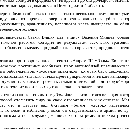
й монах собирал в среднем от пятидесяти до ста долларов». Именн
н монастырь «Дивья лока» в Нижегородской области.
ере гибели «собратьев по несчастью»: несколько послушников ум
оду одна из адепток, поверив в реинкарнацию, зарубила топо
довательница, врач-педиатр, переписала часть имущества на общ
еревенском колодце.
астыря-секты Свами Вишну Дэв, в миру Валерий Минцев, совра
 тяжелой работой. Сегодня по результатам всех этих трагеди
 он объявлен в международный розыск, скрывается, предположител
режима приговорили лидера секты «Ашрам Шамбалы» Констант
несколько роскошных особняков, парк автомобилей премиум-клас
ати рабов-адептов, «духовной практикой» которых было сексуальн
ознательных «пытали»: пластырем прикрепляли к пяткам канцеляр
, мужчин наказывали тремя тысячами отжиманий – до полуобмор
ь в течение нескольких суток – пока не откажут ноги.
«непризнанные гении» с глубочайшей психопатологией, для кот
способ отомстить миру за свою отверженность и комплексы. Ма
ись, что в детстве над будущим «богом» жестоко издевалис
з головой и избивали, учился он отвратительно, в армии во в
з автомата по сослуживцам, после чего загремел в психиатриче
чество» сбежал с должности замполита, поскольку, по словам од