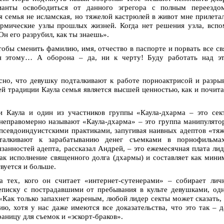
ианты освободиться от данного эгрегора с полным переездо
 семья не исламская, но тяжелой кастрюлей в живот мне прилета
армические узлы прошлых жизней. Когда нет решения узла, всп
Он его разрубил, как ты знаешь».
тобы сменить фамилию, имя, отчество в паспорте и порвать все св
я этому… А оборона – да, ни к черту! Буду работать над эт
ясно, что девушку подталкивают к работе порноактрисой и разры
ей традиции Каула семья является высшей ценностью, как и почит
 Каула и один из участников группы «Каула-дхарма – это сек
я неправомерно называют «Каула-дхарма» – это группа манипулято
севдоиндуистскими практиками, запугивая наивных адептов «тя
алкивают к зарабатыванию денег съемками в порнофильма
занностей адепта, рассказал Андрей, – это ежемесячная плата ли
как исполнение священного долга (дхармы) и составляет как мин
вуется и больше.
 тех, кого он считает «интернет-сутенерами» – собирает лич
еписку с пострадавшими от пребывания в культе девушками, од
 «Как только запахнет жареным, любой лидер секты может сказать,
ию, хотя у нас даже имеются все доказательства, что это так – 
аницу для съемок и «эскорт-браков».