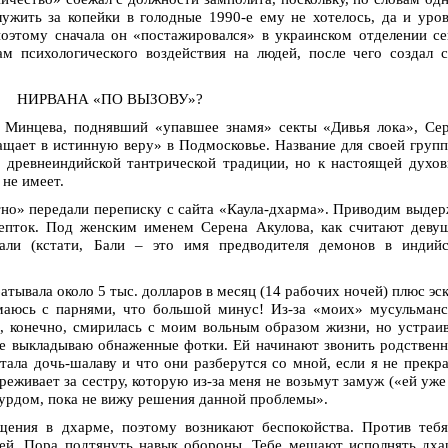
лужить за копейки в голодные 1990-е ему не хотелось, да и уро
оэтому сначала он «постажировался» в украинском отделении с
м психологического воздействия на людей, после чего создал 
НИРВАНА «ПО ВЫЗОВУ»?
Минцева, поднявший «упавшее знамя» секты «Дивья лока», Сер
ащает в истинную веру» в Подмосковье. Название для своей груп
з древнеиндийской тантрической традиции, но к настоящей духо
не имеет.
о» передали переписку с сайта «Каула-дхарма». Приводим выде
депток. Под женским именем Серена Акулова, как считают деву
ли (кстати, Бали – это имя предводителя демонов в индийс
батывала около 5 тыс. долларов в месяц (14 рабочих ночей) плюс эс
маюсь с парнями, что большой минус! Из-за «моих» мусульман
, конечно, смирилась с моим вольным образом жизни, но устраи
пе выкладываю обнаженные фотки. Ей начинают звонить родствен
итала дочь-шалаву и что они разберутся со мной, если я не прекр
еживает за сестру, которую из-за меня не возьмут замуж («ей уже
дурдом, пока не вижу решения данной проблемы».
ения в дхарме, поэтому возникают беспокойства. Против тебя
чей. Пора подтянуть навык обороны. Тебе мешают исполнять дх