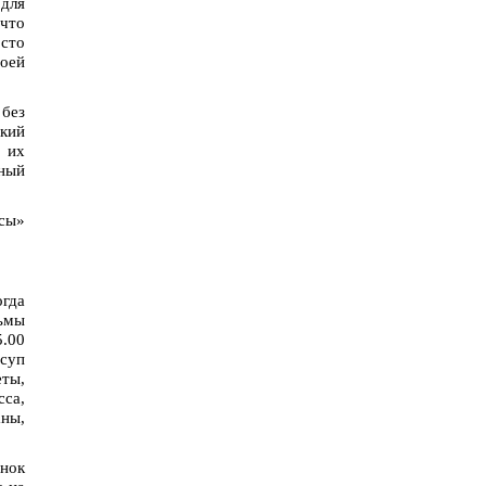
 для
 что
осто
воей
без
кий
с их
ный
йсы»
огда
льмы
5.00
 суп
еты,
сса,
ны,
нок