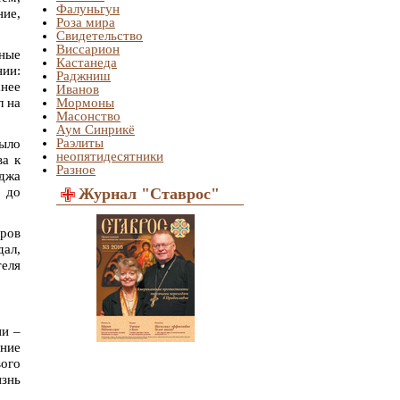
Фалуньгун
ние,
Роза мира
Свидетельство
Виссарион
ьные
Кастанеда
нии:
Раджниш
нее
Иванов
л на
Мормоны
Масонство
Аум Синрикё
Раэлиты
ыло
неопятидесятники
ва к
Разное
еджа
н до
Журнал "Ставрос"
аров
дал,
еля
ии –
ение
вого
изнь