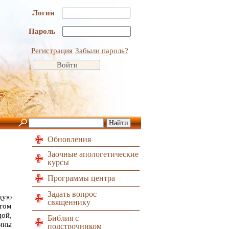
Логин
Пароль
Регистрация
Забыли пароль?
Обновления
Заочные апологетические
курсы
Программы центра
Задать вопрос
едую
священнику
этом
дой,
Библия с
бины
подстрочником