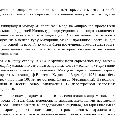
 самое настоящее мошенничество, а некоторые секты связаны и с б
 какую опасность скрывает поклонение неогуру, – расследова
й хиппующей молодежи появилась мода на «ашрамное просветлен
льников в древней Индии, где люди уединялись и под наставничес
ршенствовались в йоге и медитации. В аутентичной школе побы
обучение в центре гуру Махариши Махеш продлилось всего 10 дн
 по одной из версий, кумиры были возмущены домогательством 
даже написал песню Sexi Sedie, в которой обвинил экс-наставни
чишь всех».
а и в нашу страну. В СССР кружки йоги скрывались под вывес
лекций умышленно заменяли запретные слова «асана» и «медитация
ка» и «статическое упражнение». Международный скандал разрази
практик, океанограф Вячеслав Курилов, 13 декабря 1974 года сбеж
юз», проплыв 100 км до острова Сиаргао (Филиппины). На родине
рили к десяти годам заключения. С перестройкой запретны
одполья.
ми практиками, одним из первых россиян попал в ашрам знамени
, когда обитель была переполнена людьми, жаждущими наставлен
 бог» читал мысли и предсказывал будущее, материализовывал
и драгоценности, спасал людей от рака, слепоты, паралича и 
ов превратили ашрам в процветающий город с аэродромом, муз