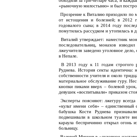
обходили за три-четыре часа, и кажды
«рыночную милостыню» и был построе
Прозрение к Виталию приходило по м
от истощения и болезней; в 2012 г
годовалого сына; в 2014 году после
помутилась рассудком и утопилась в д
Виталий утверждает: наместник мон
последовательниц, монахов изводил
лжеучителя заведено уголовное дело,
в Непале.
В 2013 году к 11 годам строгого 
Руднева. История секты идентична: 
собственности учителя и около тридц
материальное обслуживание гуру. Нес
кнопки пиками вверх – болевой урок
девушек «воспитывали» приказом стоят
Эксперты поясняют: лжегуру всегда 
«культ имени себя» – единственный 
бабушка Кости Руднева признавал
подвешивали в школьном туалете вни
караула беспричинно открыл огонь и
больницу.
Валерий Минцев в «духовное наставни