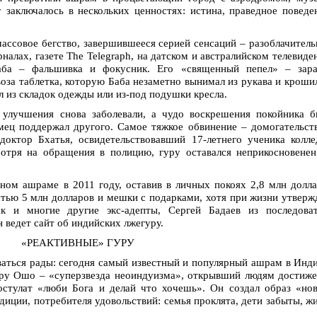
 заключалось в нескольких ценностях: истина, праведное поведе
ассовое бегство, завершившееся серией сенсаций – разоблачител
налах, газете The Telegraph, на датском и австралийском телевиде
аба – фальшивка и фокусник. Его «священный пепел» – зара
воза таблетка, которую Баба незаметно вынимал из рукава и кроши
ал из складок одежды или из-под подушки кресла.
улучшения снова заболевали, а чудо воскрешения покойника б
мец поддержал другого. Самое тяжкое обвинение – домогательст
октор Бхатья, освидетельствовавший 17-летнего ученика колл
мотря на обращения в полицию, гуру оставался неприкосновене
ом ашраме в 2011 году, оставив в личных покоях 2,8 млн долл
тью 5 млн долларов и мешки с подарками, хотя при жизни утверж
 и многие другие экс-адепты, Сергей Бадаев из последоват
н ведет сайт об индийских лжегуру.
«РЕАКТИВНЫЕ» ГУРУ
ться рады: сегодня самый известный и популярный ашрам в Инд
ру Ошо – «суперзвезда неоиндуизма», открывший людям достиж
остулат «люби Бога и делай что хочешь». Он создал образ «но
диции, потребителя удовольствий: семья проклята, дети забыты, ж