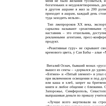
меня не было желания тусоваться, и
богатеньких и неудовлетворенных, ден
в другом ашраме я жил за 200 рупи
приходит в ашрам, каждый день стоит
туда заходить нельзя».
Тип лжепророков ХХ века, экспорт
сарказма называют «реактивными гу
наставник – это отшельник, доступ
рекламными агентами, пресс-конфе
продукт.
«Реактивные гуру» не скрывают сво
кремового цвета, у Саи Бабы – алые 
Виталий Оснач, бывший монах «русско
вышел из секты – «дорвался до удово
«Бэтмен» и «Пятый элемент» и упал о
при включенном освещении и под дух
или каша и хлеб, запрет на бритвенн
книги и любое общение с близкими. 
Запорожье, Симферополь, Севастоп
выпрашивая деньги по приказу учител
«Лучше всего жертвовали на строи