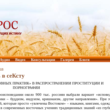
Аудио
Видео
Консультации
Галерея
Блоги
ов
 в сеКсту
ВНЫХ ПРАКТИК» В РАСПРОСТРАНЕНИИ ПРОСТИТУЦИИ И
ПОРНОГРАФИИ
роисповедании около 900 тыс. россиян выбрали вариант «испов
ики – буддизм, индуизм, кришнаизм, другие направления». При 
ей, которые просто «увлечены Востоком» – языками, книгами, одеж
, в современных восточных учениях традиционных знаний «из глу