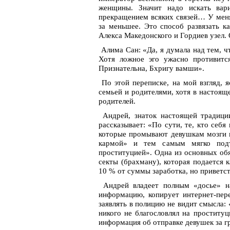
женщины. Значит надо искать вар
прекращением всяких связей… У меня
за меньшее. Это способ развязать к
Алекса Македонского и Гордиев узел. 
Алима Сан: «Да, я думала над тем, ч
Хотя ложное эго ужасно противитс
Признательна, Бхригу вамши».
По этой переписке, на мой взгляд, 
семьей и родителями, хотя в настоящ
родителей.
Андрей, знаток настоящей традиции
рассказывает: «По сути, те, кто себ
которые промывают девушкам мозги п
кармой» и тем самым мягко подт
проституцией». Одна из основных обя
секты (брахману), которая подается 
10 % от суммы заработка, но приветст
Андрей владеет полным «досье» на
информацию, копирует интернет-пер
заявлять в полицию не видит смысла:
никого не благословлял на проституц
информация об отправке девушек за гр