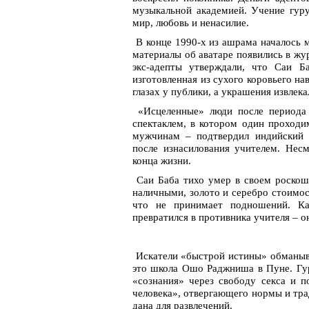
музыкальной академией. Учение гуру
мир, любовь и ненасилие.
В конце 1990-х из ашрама началось м
материалы об аватаре появились в жур
экс-адепты утверждали, что Саи Б
изготовленная из сухого коровьего на
глазах у публики, а украшения извлек
«Исцеленные» люди после периода 
спектаклем, в котором один проходи
мужчинам – подтвердил индийский д
после изнасилования учителем. Нес
конца жизни.
Саи Баба тихо умер в своем роскошн
наличными, золото и серебро стоимос
что не принимает подношений. Как
превратился в противника учителя – о
Искатели «быстрой истины» обманыва
это школа Ошо Раджниша в Пуне. Гу
«сознания» через свободу секса и п
человека», отвергающего нормы и тра
дана для развлечений.