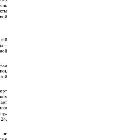
вень
екты
свой
гей
пы –
вной
ржки
шки,
кой
корт
ских
вает
ники
ащу.
 24,
 не
арму