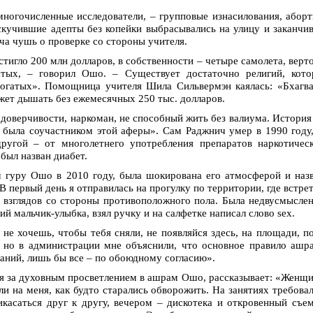
огочисленные исследователи, – групповые изнасилования, абор
скучившие адепты без копейки выбрасывались на улицу и заканчи
а чушь о проверке со стороны учителя.
тигло 200 млн долларов, в собственности – четыре самолета, верт
атых, – говорил Ошо. – Существует достаточно религий, кото
богатых». Помощница учителя Шила Сильвермэн каялась: «Бхагв
жет дышать без ежемесячных 250 тыс. долларов.
доверчивости, наркоман, не способный жить без валиума. История
 была соучастником этой аферы». Сам Раджнич умер в 1990 году
угой – от многолетнего употребления препаратов наркотическ
был назван диабет.
 гуру Ошо в 2010 году, была шокирована его атмосферой и наз
 первый день я отправилась на прогулку по территории, где встре
 взглядов со стороны противоположного пола. Была недвусмысле
ий мальчик-улыбка, взял ручку и на салфетке написал слово sex.
 не хочешь, чтобы тебя сняли, не появляйся здесь, на площади, п
, но в администрации мне объяснили, что основное правило ашр
аний, лишь бы все – по обоюдному согласию».
я за духовным просветлением в ашрам Ошо, рассказывает: «Женщ
ли на меня, как будто старались обворожить. На занятиях требова
икасаться друг к другу, вечером – дискотека и откровенный съе