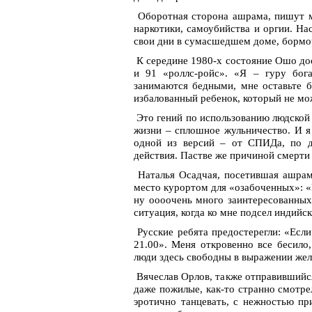
Оборотная сторона ашрама, пишут мн
наркотики, самоубийства и оргии. На
свои дни в сумасшедшем доме, бормоч
К середине 1980-х состояние Ошо дос
и 91 «роллс-ройс». «Я – гуру бог
занимаются бедными, мне оставьте 
избалованный ребенок, который не мо
Это гений по использованию людской 
жизни – сплошное жульничество. И я
одной из версий – от СПИДа, по др
действия. Пастве же причиной смерти 
Наталья Осадчая, посетившая ашрам
место курортом для «озабоченных»: «В
ну оооочень много заинтересованных
ситуация, когда ко мне подсел индийск
Русские ребята предостерегли: «Если
21.00». Меня откровенно все бесило
люди здесь свободны в выражении жел
Вячеслав Орлов, также отправившийс
даже пожилые, как-то странно смотре
эротично танцевать, с нежностью пр