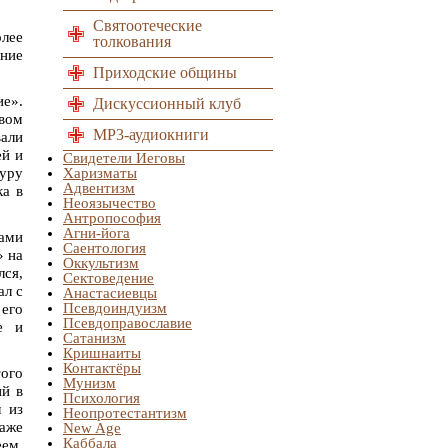
Святоотеческие
олее
толкования
ние
Приходские общины
ие».
Дискуссионный клуб
твом
MP3-аудиокниги
вали
ей и
Свидетели Иеговы
гуру
Харизматы
Адвентизм
ка в
Неоязычество
Антропософия
Агни-йога
ками
Саентология
» на
Оккультизм
лся,
Сектоведение
ал с
Анастасиевцы
Псевдоиндуизм
 его
Псевдоправославие
е и
Сатанизм
Кришнаиты
Контактёры
того
Мунизм
ий в
Психология
 из
Неопротестантизм
даже
New Age
Каббала
еем,