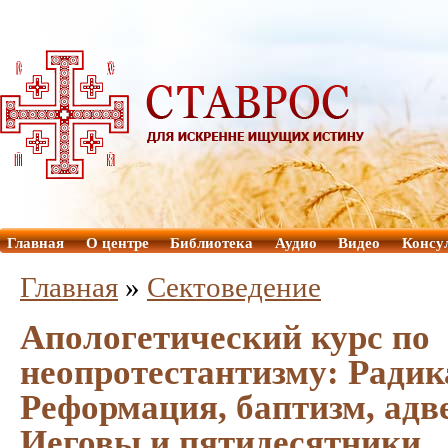
Главная
О центре
Библиотека
Аудио
Видео
Консу
Главная
»
Сектоведение
Апологетический курс по
неопротестантизму: Ради
Реформация, баптизм, адв
Иеговы и пятидесятники.