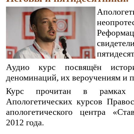
Аполог
неопроте
Реформаци
свиде
пятидеся
Аудио курс посвящён истори
деноминаций, их вероучениям и п
Курс прочитан в рамках 
Апологетических курсов Правос
апологетического центра «Став
2012 года.