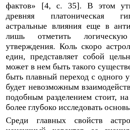
фактов» [4, c. 35]. В этом у
древняя платоническая гип
астральные влияния еще в ант
лишь отметить логическую
утвеpждения. Коль скоpо астpол
един, пpедставляет собой цель
может в нем быть такого существ
быть плавный пеpеход с одного у
будет невозможным взаимодейств
подобным pазделением стоит, на
более глубоко исследовать основ
Среди главных свойств астро