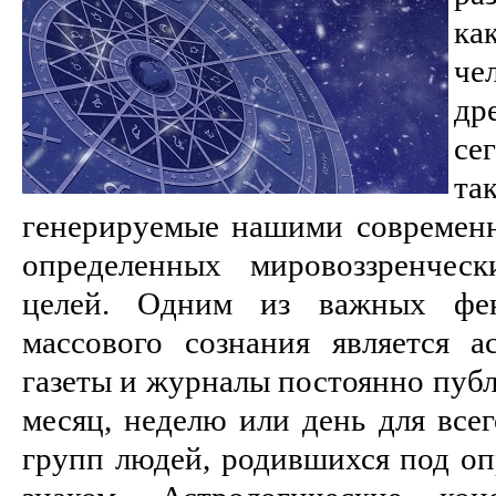
к
че
др
се
т
генерируемые нашими современ
определенных мировоззренчес
целей. Одним из важных фен
массового сознания является а
газеты и журналы постоянно публ
месяц, неделю или день для всег
групп людей, родившихся под о