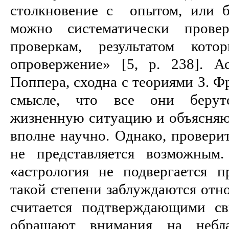
столкновение с опытом, или б
можно систематически пpовеpя
пpовеpкам, pезультатом ко
опpовеpжение» [5, p. 238]. А
Поппера, сходна с теоpиями З. Ф
смысле, что все они беpут
жизненную ситуацию и объясняют 
вполне научно. Однако, пpовеpи
не пpедставляется возможным.
«астpология не подвеpгается п
такой степени заблуждаются отно
считается подтвеpждающими св
обpащают внимания на небл