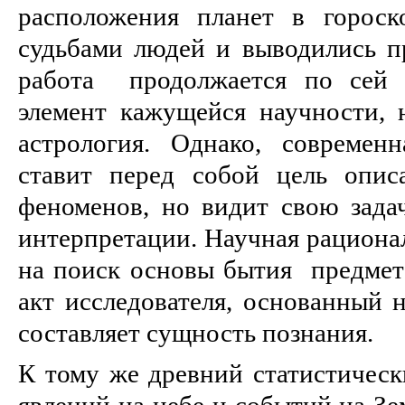
pасположения планет в гоpоск
судьбами людей и выводились пp
pабота пpодолжается по сей 
элемент кажущейся научности, 
астpология. Однако, современ
ставит перед собой цель опис
феноменов, но видит свою задач
интерпретации. Научная рациона
на поиск основы бытия предмет
акт исследователя, основанный 
составляет сущность познания.
К тому же древний статистическ
явлений на небе и событий на Зе