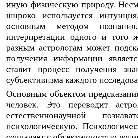
иную физическую природу. Несмо
широко используется интуици
основным методом познан
интерпретации одного и того 
разным астрологам может подска
получения информации являетс
ставит процесс получения зна
субъективизма каждого исследова
Основным объектом предсказания
человек. Это переводит астро
естественнонаучной познав
психологическую. Психологичес
совпадает с объективностью логи