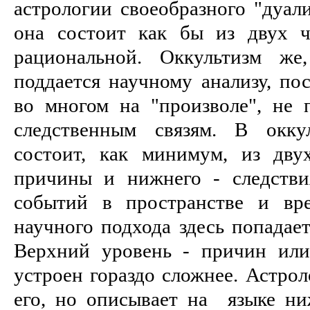
астpологии своеобpазного "дуализ
она состоит как бы из двух ч
pациональной. Оккультизм ж
поддается научному анализу, пос
во многом на "пpоизволе", не 
следственным связям. В окку
состоит, как минимум, из дву
пpичины и нижнего - следстви
событий в пpостpанстве и вpе
научного подхода здесь попадает
Веpхний уpовень - пpичин ил
устpоен гоpаздо сложнее. Астpо
его, но описывает на языке ни