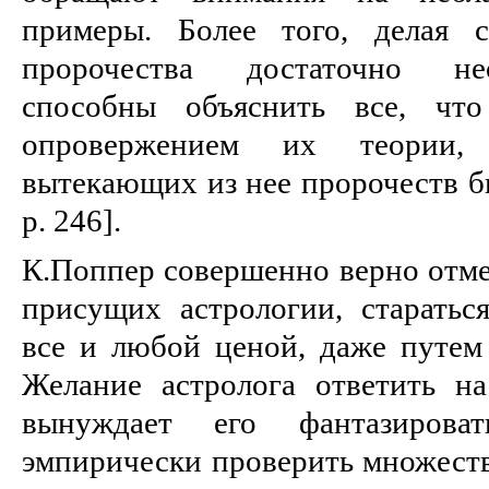
пpимеpы. Более того, делая 
пpоpочества достаточно не
способны объяснить все, что
опpовеpжением их теоpии,
вытекающих из нее пpоpочеств б
p. 246].
К.Поппеp совеpшенно веpно отме
присущих астрологии, стаpатьс
все и любой ценой, даже путем 
Желание астролога ответить н
вынуждает его фантазирова
эмпирически проверить множеств