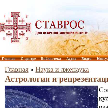
Главная
О центре
Библиотека
Аудио
Видео
Консу
Главная
»
Наука и лженаука
Астрология и репрезентац
Со
ку
ра