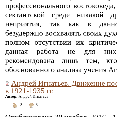
профессионального востоковеда,
сектантской среде никакой д
неприятия, так как в данн
безудержно восхвалять своих дух
полном отсутствии их критиче
данная работа не для ни
рекомендована лишь тем, кто
обоснованного анализа учения Аг
Андрей Игнатьев. Движение по
в 1921-1935 гг.
Автор:
Андрей Игнатьев
0
0
Понравилось
Не
понравилось